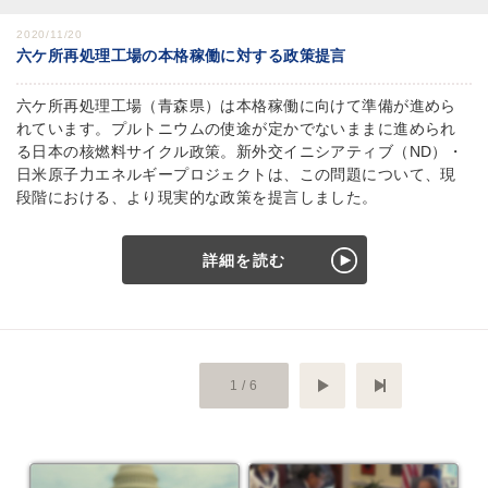
2020/11/20
六ケ所再処理工場の本格稼働に対する政策提言
六ケ所再処理工場（青森県）は本格稼働に向けて準備が進めら
れています。プルトニウムの使途が定かでないままに進められ
る日本の核燃料サイクル政策。新外交イニシアティブ（ND）・
日米原子力エネルギープロジェクトは、この問題について、現
段階における、より現実的な政策を提言しました。
詳細を読む
次へ
最後のペ
1 / 6