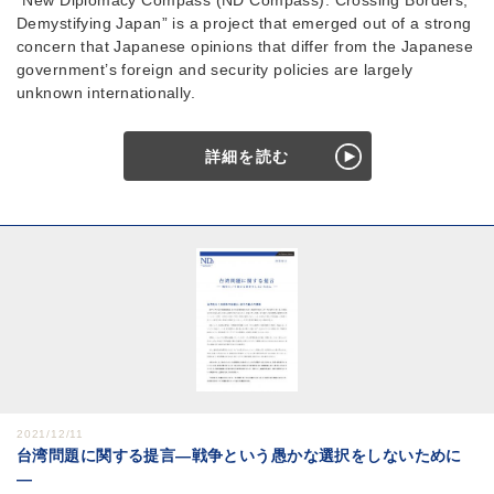
“New Diplomacy Compass (ND Compass): Crossing Borders,
Demystifying Japan” is a project that emerged out of a strong
concern that Japanese opinions that differ from the Japanese
government’s foreign and security policies are largely
unknown internationally.
詳細を読む
2021/12/11
台湾問題に関する提言―戦争という愚かな選択をしないために
―