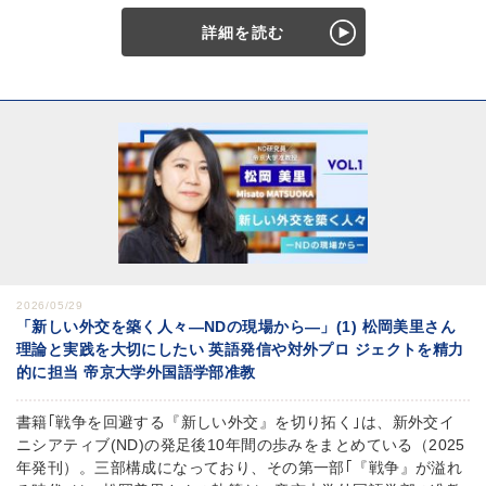
詳細を読む
2026/05/29
「新しい外交を築く人々―NDの現場から―」(1) 松岡美里さん
理論と実践を大切にしたい 英語発信や対外プロ ジェクトを精力
的に担当 帝京大学外国語学部准教
書籍｢戦争を回避する『新しい外交』を切り拓く｣は、新外交イ
ニシアティブ(ND)の発足後10年間の歩みをまとめている（2025
年発刊）。三部構成になっており、その第一部｢『戦争』が溢れ