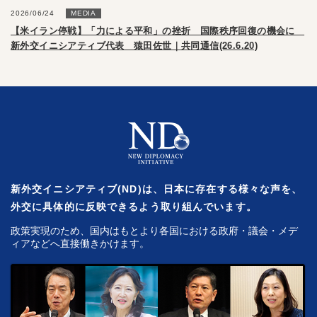
2026/06/24
MEDIA
【米イラン停戦】「力による平和」の挫折 国際秩序回復の機会に
新外交イニシアティブ代表 猿田佐世｜共同通信(26.6.20)
新外交イニシアティブ(ND)は、日本に存在する様々な声を、
外交に具体的に反映できるよう取り組んでいます。
政策実現のため、国内はもとより各国における政府・議会・メデ
ィアなどへ直接働きかけます。