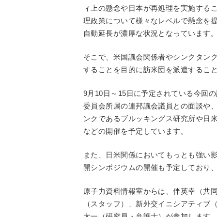
ィ上の懸念や日本が再処理を実施する
理政策について様々なレベルで懸念を
自動延長が濃厚な状況となっています
そこで、米国議会関係者やシンクタン
することを目的に訪米団を派遣するこ
9月10日～15日に予定されている今
委員会所属の連邦議会議員との面談や
ンクであるブルッキングス研究所や日
などの開催を予定しています。
また、日米関係においてもっとも強い影
開シンポジウムの開催も予定しており
原子力資料情報室からは、伴英幸（共
（スタッフ）、新外交イニシアティブ（
太一（研究員・弁護士）が参加します