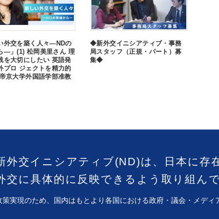
い外交を築く人々―NDの
◆新外交イニシアティブ・事務
―」(1) 松岡美里さん 理
局スタッフ（正規・パート）募
践を大切にしたい 英語発
集◆
外プロ ジェクトを精力的
 帝京大学外国語学部准教
新外交イニシアティブ(ND)は、日本に存
外交に具体的に反映できるよう取り組ん
政策実現のため、国内はもとより各国における政府・議会・メディ