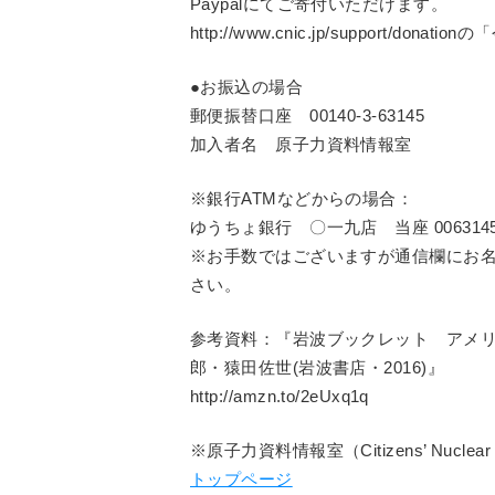
Paypalにてご寄付いただけます。
http://www.cnic.jp/support/
●お振込の場合
郵便振替口座 00140-3-63145
加入者名 原子力資料情報室
※銀行ATMなどからの場合：
ゆうちょ銀行 〇一九店 当座 006314
※お手数ではございますが通信欄にお
さい。
参考資料：『岩波ブックレット アメ
郎・猿田佐世(岩波書店・2016)』
http://amzn.to/2eUxq1q
※原子力資料情報室（Citizens’ Nuclear In
トップページ