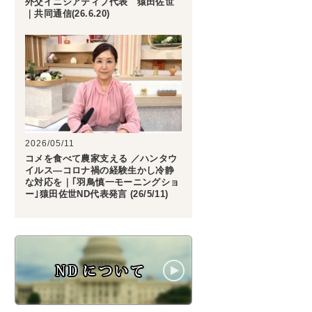
外交イニシアティブ代表 猿田佐世
｜共同通信(26.6.20)
2026/05/11
コメを食べて農家支える ／ハンタウ
イルス―コロナ禍の経験生かし冷静
な対応を｜｢羽鳥慎一モーニングショ
ー｣猿田佐世ND代表発言 (26/5/11)