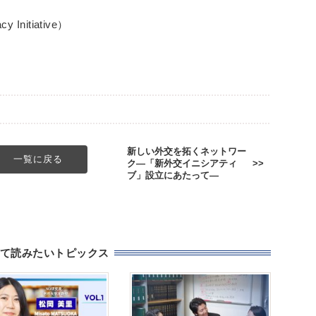
nitiative）
新しい外交を拓くネットワー
一覧に戻る
ク―「新外交イニシアティ
ブ」設立にあたって―
て読みたいトピックス