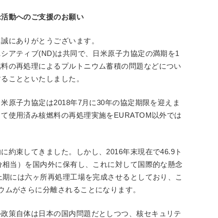
米活動へのご支援のお願い
、誠にありがとうございます。
シアティブ(ND)は共同で、日米原子力協定の満期を1
燃料の再処理によるプルトニウム蓄積の問題などについ
することといたしました。
原子力協定は2018年7月に30年の協定期限を迎えま
て使用済み核燃料の再処理実施をEURATOM以外では
約束してきました。しかし、2016年末現在で46.9ト
発分相当）を国内外に保有し、これに対して国際的な懸念
年上期には六ヶ所再処理工場を完成させるとしており、こ
ウムがさらに分離されることになります。
ル政策自体は日本の国内問題だとしつつ、核セキュリテ