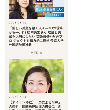
2026/05/29
「新しい外交を築く人々―NDの現場
から―」(1) 松岡美里さん 理論と実
践を大切にしたい 英語発信や対外プ
ロ ジェクトを精力的に担当 帝京大学
外国語学部准教
2026/06/24
【米イラン停戦】「力による平和」
の挫折 国際秩序回復の機会に 新