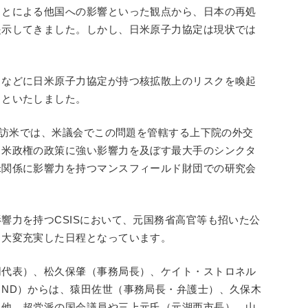
ことによる他国への影響といった観点から、日本の再処
提示してきました。しかし、日米原子力協定は現状では
。
クなどに日米原子力協定が持つ核拡散上のリスクを喚起
とといたしました。
回の訪米では、米議会でこの問題を管轄する上下院の外交
、米政権の政策に強い影響力を及ぼす最大手のシンクタ
米関係に影響力を持つマンスフィールド財団での研究会
響力を持つCSISにおいて、元国務省高官等も招いた公
、大変充実した日程となっています。
同代表）、松久保肇（事務局長）、ケイト・ストロネル
ND）からは、猿田佐世（事務局長・弁護士）、久保木
。他、超党派の国会議員や三上元氏（元湖西市長）、山