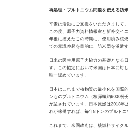
再処理・プルトニウム問題を伝える訪
平素は活動にご支援をいただきまして
この度、原子力資料情報室と新外交イニ
年後に控えたこの時期に、使用済み核
ての意識喚起を目的に、訪米団を派遣
日米の民生用原子力協力の基礎となる日米
す。この協定において米国は日本に対し
唯一認めています。
日本はこれまで核物質の最小化を国際的に
ンものプルトニウム（核弾頭約6000
が呈されています。日本原燃は2018
れが稼働すれば、毎年8トンのプルトニ
これまで、米国政府は、核燃料サイク