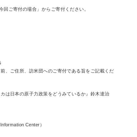
donationの「今回ご寄付の場合」からご寄付ください。
5
名前、ご住所、訪米団へのご寄付である旨をご記載くだ
リカは日本の原子力政策をどうみているか』鈴木達治
formation Center）