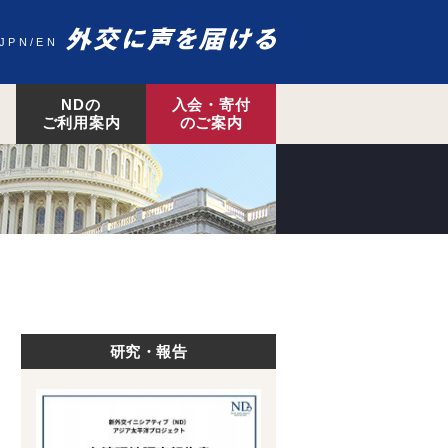
JPN
EN
NDの
入会・寄付
ご利用案内
のご案内
研究・報告