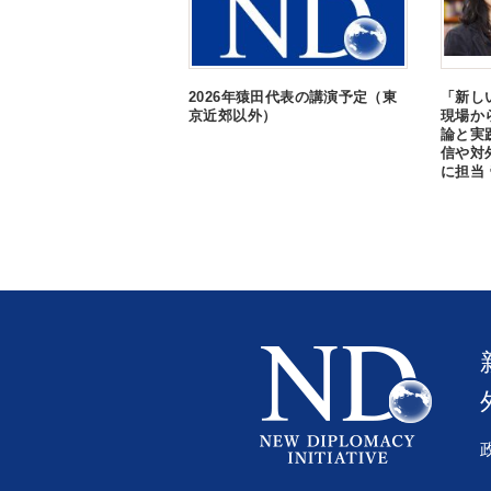
2026年猿田代表の講演予定（東
「新し
京近郊以外）
現場から
論と実
信や対
に担当