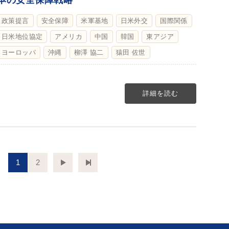
本の安全保障戦略
政策提言
安全保障
米軍基地
日米外交
国際関係
日米地位協定
アメリカ
中国
韓国
東アジア
ヨーロッパ
沖縄
柳澤 協二
猿田 佐世
詳細を読む
1
2
次へ
最後のページへ