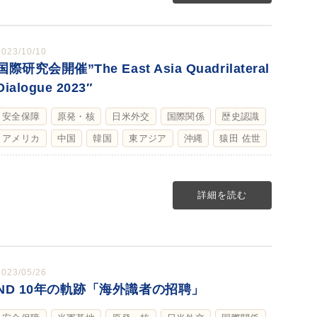
2023/10/10
国際研究会開催”The East Asia Quadrilateral
Dialogue 2023″
安全保障
原発・核
日米外交
国際関係
歴史認識
アメリカ
中国
韓国
東アジア
沖縄
猿田 佐世
詳細を読む
2023/05/26
ND 10年の軌跡「海外識者の招聘」