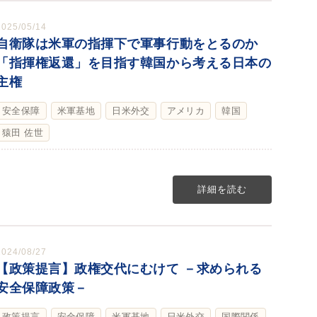
2025/05/14
自衛隊は米軍の指揮下で軍事行動をとるのか
「指揮権返還」を目指す韓国から考える日本の
主権
安全保障
米軍基地
日米外交
アメリカ
韓国
猿田 佐世
詳細を読む
2024/08/27
【政策提言】政権交代にむけて －求められる
安全保障政策－
政策提言
安全保障
米軍基地
日米外交
国際関係