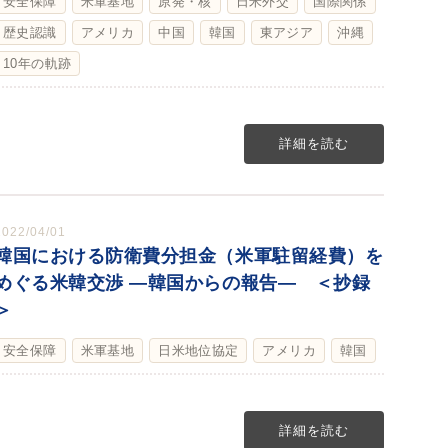
安全保障
米軍基地
原発・核
日米外交
国際関係
歴史認識
アメリカ
中国
韓国
東アジア
沖縄
10年の軌跡
詳細を読む
2022/04/01
韓国における防衛費分担金（米軍駐留経費）を
めぐる米韓交渉 ―韓国からの報告― ＜抄録
＞
安全保障
米軍基地
日米地位協定
アメリカ
韓国
詳細を読む