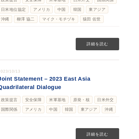
日米地位協定
アメリカ
中国
韓国
東アジア
沖縄
柳澤 協二
マイク・モチヅキ
猿田 佐世
詳細を読む
2023/10/13
Joint Statement – 2023 East Asia
Quadrilateral Dialogue
政策提言
安全保障
米軍基地
原発・核
日米外交
国際関係
アメリカ
中国
韓国
東アジア
沖縄
詳細を読む