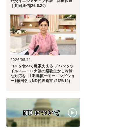
外交イニシアティブ代表 猿田佐世
｜共同通信(26.6.20)
2026/05/11
コメを食べて農家支える ／ハンタウ
イルス―コロナ禍の経験生かし冷静
な対応を｜｢羽鳥慎一モーニングショ
ー｣猿田佐世ND代表発言 (26/5/11)