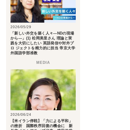
2026/05/29
「新しい外交を築く人々―NDの現場
から―」(1) 松岡美里さん 理論と実
践を大切にしたい 英語発信や対外プ
ロ ジェクトを精力的に担当 帝京大学
外国語学部准教
2026/06/24
【米イラン停戦】「力による平和」
の挫折 国際秩序回復の機会に 新