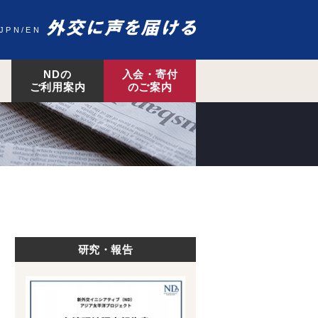
JPN
EN
NDの
入会・寄付
ご利用案内
のご案内
研究・報告