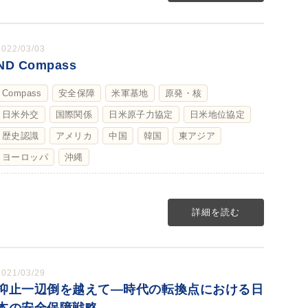
2022/03/03
ND Compass
Compass
安全保障
米軍基地
原発・核
日米外交
国際関係
日米原子力協定
日米地位協定
歴史認識
アメリカ
中国
韓国
東アジア
ヨーロッパ
沖縄
詳細を読む
2021/03/29
抑止一辺倒を越えて―時代の転換点における日