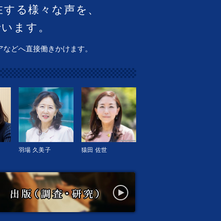
在する様々な声を、
でいます。
アなどへ直接働きかけます。
羽場 久美子
猿田 佐世