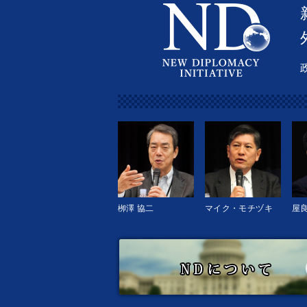
栁澤 協二
マイク・モチヅキ
屋良