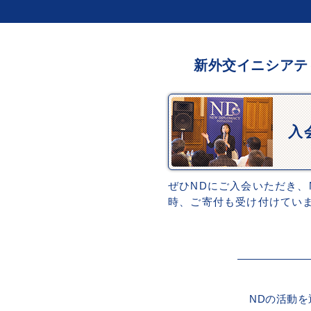
新外交イニシアテ
入
ぜひNDにご入会いただき、
時、ご寄付も受け付けてい
NDの活動