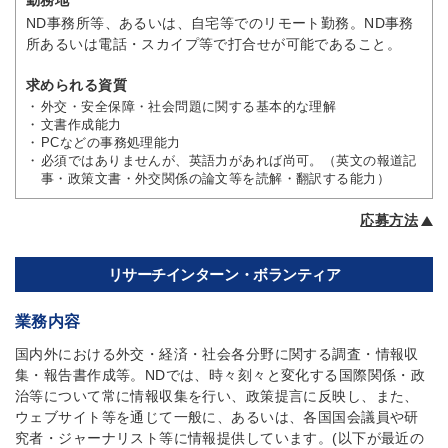
勤務地
ND事務所等、あるいは、自宅等でのリモート勤務。ND事務
所あるいは電話・スカイプ等で打合せが可能であること。
求められる資質
外交・安全保障・社会問題に関する基本的な理解
文書作成能力
PCなどの事務処理能力
必須ではありませんが、英語力があれば尚可。（英文の報道記
事・政策文書・外交関係の論文等を読解・翻訳する能力）
応募方法
リサーチインターン・ボランティア
業務内容
国内外における外交・経済・社会各分野に関する調査・情報収
集・報告書作成等。NDでは、時々刻々と変化する国際関係・政
治等について常に情報収集を行い、政策提言に反映し、また、
ウェブサイト等を通じて一般に、あるいは、各国国会議員や研
究者・ジャーナリスト等に情報提供しています。(以下が最近の