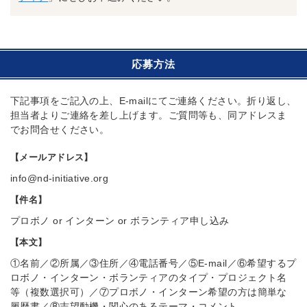
応募方法
下記事項をご記入の上、E-mailにてご連絡ください。折り返し、
担当者よりご連絡を差し上げます。ご質問等も、同アドレスま
でお問合せください。
【メールアドレス】
【件名】
プロボノ or インターン or ボランティア申し込み
【本文】
①名前／②所属／③住所／④電話番号／⑤E-mail／⑥希望するプ
ロボノ・インターン・ボランティアのタイプ・プロジェクト名
等（複数選択可）／⑦プロボノ・インターン希望の方は簡単な
履歴書／⑧志望動機・関心のあるテーマ・コメント