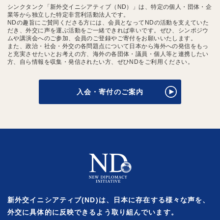
シンクタンク「新外交イニシアティブ（ND）」は、特定の個人・団体・企
業等から独立した特定非営利活動法人です。
NDの趣旨にご賛同くださる方には、会員となってNDの活動を支えていた
だき、外交に声を運ぶ活動をご一緒できれば幸いです。ぜひ、シンポジウ
ムや講演会へのご参加、会員のご登録やご寄付をお願いいたします。
また、政治・社会・外交の各問題点について日本から海外への発信をもっ
と充実させたいとお考えの方、海外の各団体・議員・個人等と連携したい
方、自ら情報を収集・発信されたい方、ぜひNDをご利用ください。
入会・寄付のご案内
新外交イニシアティブ(ND)は、日本に存在する様々な声を、
外交に具体的に反映できるよう取り組んでいます。