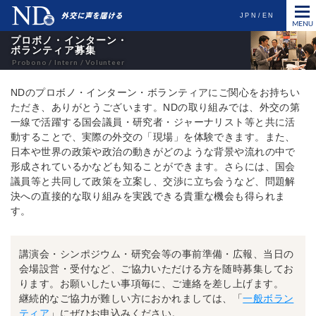
JPN
EN
プロボノ・インターン・
ボランティア募集
NDのプロボノ・インターン・ボランティアにご関心をお持ちい
ただき、ありがとうございます。NDの取り組みでは、外交の第
一線で活躍する国会議員・研究者・ジャーナリスト等と共に活
動することで、実際の外交の「現場」を体験できます。また、
日本や世界の政策や政治の動きがどのような背景や流れの中で
形成されているかなども知ることができます。さらには、国会
議員等と共同して政策を立案し、交渉に立ち会うなど、問題解
決への直接的な取り組みを実践できる貴重な機会も得られま
す。
講演会・シンポジウム・研究会等の事前準備・広報、当日の
会場設営・受付など、ご協力いただける方を随時募集してお
ります。お願いしたい事項毎に、ご連絡を差し上げます。
継続的なご協力が難しい方におかれましては、「
一般ボラン
ティア
」にぜひお申込みください。