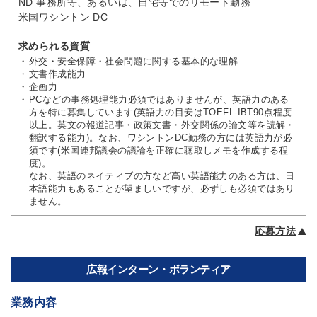
ND 事務所等、あるいは、自宅等でのリモート勤務
米国ワシントン DC
求められる資質
外交・安全保障・社会問題に関する基本的な理解
文書作成能力
企画力
PCなどの事務処理能力必須ではありませんが、英語力のある
方を特に募集しています(英語力の目安はTOEFL-IBT90点程度
以上。英文の報道記事・政策文書・外交関係の論文等を読解・
翻訳する能力)。なお、ワシントンDC勤務の方には英語力が必
須です(米国連邦議会の議論を正確に聴取しメモを作成する程
度)。
なお、英語のネイティブの方など高い英語能力のある方は、日
本語能力もあることが望ましいですが、必ずしも必須ではあり
ません。
応募方法
広報インターン・ボランティア
業務内容