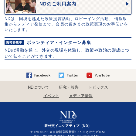
NDのご利用案内
NDは、国境を越えた政策提言活動、ロビーイング活動、 情報収
集からメディア発信まで、会員の皆さまの政策実現のお手伝いを
いたします。
ボランティア・インターン募集
随時募集中
NDの活動を通じ、外交の現場を体験し、政策や政治の形成につ
いて知ることができます。
Facebook
Twitter
YouTube
NDについて
研究・報告
トピックス
イベント
メディア情報
新外交イニシアティブ（ND）
〒160-0022 東京都新宿区新宿1-15-9 さわだビル5F