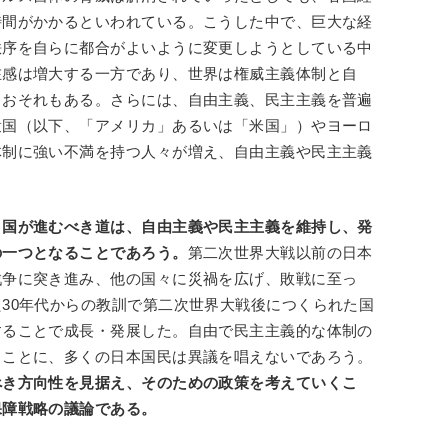
時間がかかるといわれている。こうした中で、巨大な経
秩序を自らに都合がよいように変更しようとしている中
在感は増大する一方であり、世界は権威主義体制と自
くおそれもある。さらには、自由主義、民主主義を普遍
衆国（以下、「アメリカ」あるいは「米国」）やヨーロ
体制に強い不満を持つ人々が増え、自由主義や民主主義
う国が進むべき道は、自由主義や民主主義を維持し、発
の一つとなることであろう。
第二次世界大戦以前の日本
戦争に突き進み、他の国々に災禍を広げ、敗戦に至っ
30年代からの教訓で第二次世界大戦後につくられた国
することで成長・発展した。自由で民主主義的な体制の
ることに、多くの日本国民は異議を唱えないであろう。
べき方向性を見据え、そのための政策を考えていくこ
保障戦略の議論である。