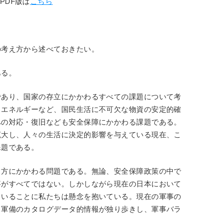
PDF版は
こちら
の考え方から述べておきたい。
ある。
であり、国家の存立にかかわるすべての課題について考
・エネルギーなど、国民生活に不可欠な物資の安定的確
への対応・復旧なども安全保障にかかわる課題である。
拡大し、人々の生活に決定的影響を与えている現在、こ
課題である。
り方にかかわる問題である。無論、安全保障政策の中で
事がすべてではない。しかしながら現在の日本において
ていることに私たちは懸念を抱いている。現在の軍事の
る軍備のカタログデータ的情報が独り歩きし、軍事バラ