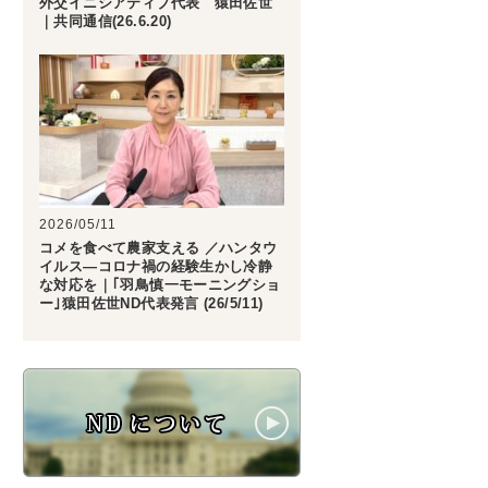
外交イニシアティブ代表 猿田佐世
｜共同通信(26.6.20)
2026/05/11
コメを食べて農家支える ／ハンタウ
イルス―コロナ禍の経験生かし冷静
な対応を｜｢羽鳥慎一モーニングショ
ー｣猿田佐世ND代表発言 (26/5/11)