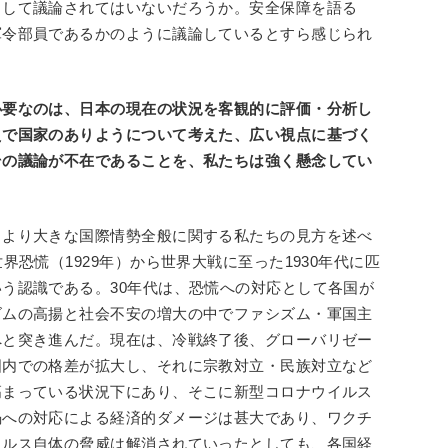
として議論されてはいないだろうか。安全保障を語る
軍令部員であるかのように議論しているとすら感じられ
必要なのは、日本の現在の状況を客観的に評価・分析し
えで国家のありようについて考えた、広い視点に基づく
その議論が不在であることを、私たちは強く懸念してい
、より大きな国際情勢全般に関する私たちの見方を述べ
界恐慌（1929年）から世界大戦に至った1930年代に匹
う認識である。30年代は、恐慌への対応として各国が
ズムの高揚と社会不安の増大の中でファシズム・軍国主
へと突き進んだ。現在は、冷戦終了後、グローバリゼー
国内での格差が拡大し、それに宗教対立・民族対立など
高まっている状況下にあり、そこに新型コロナウイルス
禍への対応による経済的ダメージは甚大であり、ワクチ
イルス自体の脅威は解消されていったとしても、各国経