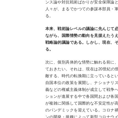
ンス論や対抗戦術ばかりが安全保障論
人々が、まるでかつての参謀本部員・
る。
本来、戦術論レベルの議論に先んじて
ながら、国際情勢の動向を見据えたう
戦略論的議論である。しかし、現在、
る。
次に、個別具体的な情勢に触れる前に
ておきたい。それは、現在は20世紀の世
敵する、時代の転換期に立っているとい
自国本位の政策を展開し、ナショナリ
義などの権威主義体制が成立して戦争
ションが進展する中で各国間および各
が複雑に関係して国際的な不安定性が
のパンデミックを迎えている。コロナ
ンの開発・接種によって新型コロナウ