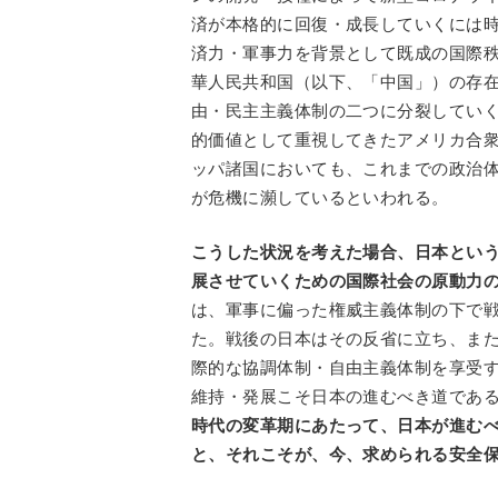
済が本格的に回復・成長していくには
済力・軍事力を背景として既成の国際
華人民共和国（以下、「中国」）の存
由・民主主義体制の二つに分裂してい
的価値として重視してきたアメリカ合
ッパ諸国においても、これまでの政治
が危機に瀕しているといわれる。
こうした状況を考えた場合、日本とい
展させていくための国際社会の原動力
は、軍事に偏った権威主義体制の下で
た。戦後の日本はその反省に立ち、また
際的な協調体制・自由主義体制を享受
維持・発展こそ日本の進むべき道であ
時代の変革期にあたって、日本が進む
と、それこそが、今、求められる安全