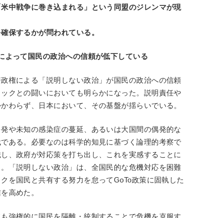
「米中戦争に巻き込まれる」という同盟のジレンマが現
を確保するかが問われている。
によって国民の政治への信頼が低下している
倍政権による「説明しない政治」が国民の政治への信頼
ミックとの闘いにおいても明らかになった。説明責任や
かかわらず、日本において、その基盤が揺らいでいる。
多発や未知の感染症の蔓延、あるいは大国間の偶発的な
代である。必要なのは科学的知見に基づく論理的考察で
識し、政府が対応策を打ち出し、これを実感することに
る。「説明しない政治」は、全国民的な危機対応を困難
クを国民と共有する努力を怠ってGoTo政策に固執した
信を高めた。
ても強権的に国民を隔離・統制することで危機を克服す