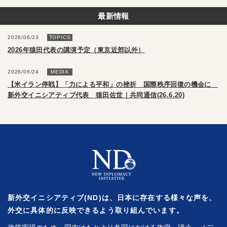
最新情報
2026/06/23
TOPICS
2026年猿田代表の講演予定（東京近郊以外）
2026/06/24
MEDIA
【米イラン停戦】「力による平和」の挫折 国際秩序回復の機会に
新外交イニシアティブ代表 猿田佐世｜共同通信(26.6.20)
新外交イニシアティブ(ND)は、日本に存在する様々な声を、
外交に具体的に反映できるよう取り組んでいます。