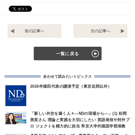
訪
「週
米
刊
行
文
動
春
の
４
一覧に戻る
た
月
め
２
の
３
ク
日
合わせて読みたいトピックス
ラ
号」
ウ
掲
2026年猿田代表の講演予定（東京近郊以外）
ド
載
フ
の
ァ
ND
ン
批
デ
判
「新しい外交を築く人々―NDの現場から―」(1) 松岡
ィ
記
美里さん 理論と実践を大切にしたい 英語発信や対外プ
ン
事
ロ ジェクトを精力的に担当 帝京大学外国語学部准教
グ
に
「Ready
つ