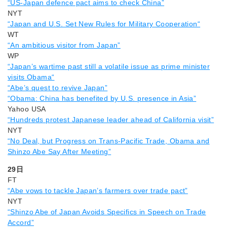
“US-Japan defence pact aims to check China”
NYT
“Japan and U.S. Set New Rules for Military Cooperation“
WT
“An ambitious visitor from Japan”
WP
“Japan’s wartime past still a volatile issue as prime minister
visits Obama“
“Abe’s quest to revive Japan”
“Obama: China has benefited by U.S. presence in Asia”
Yahoo USA
“Hundreds protest Japanese leader ahead of California visit”
NYT
“No Deal, but Progress on Trans-Pacific Trade, Obama and
Shinzo Abe Say After Meeting”
29日
FT
“Abe vows to tackle Japan’s farmers over trade pact”
NYT
“Shinzo Abe of Japan Avoids Specifics in Speech on Trade
Accord”