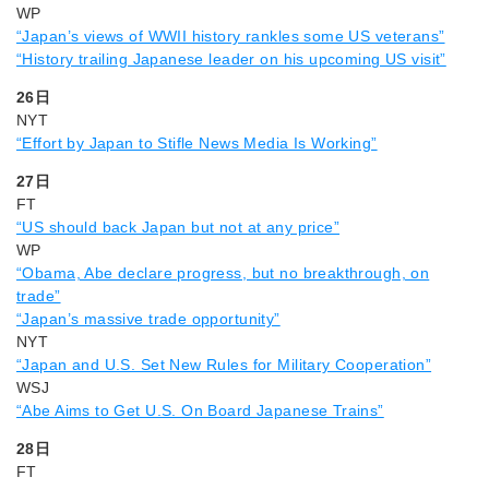
WP
“Japan’s views of WWII history rankles some US veterans”
“History trailing Japanese leader on his upcoming US visit”
26日
NYT
“Effort by Japan to Stifle News Media Is Working”
27日
FT
“US should back Japan but not at any price”
WP
“Obama, Abe declare progress, but no breakthrough, on
trade”
“Japan’s massive trade opportunity”
NYT
“Japan and U.S. Set New Rules for Military Cooperation”
WSJ
“Abe Aims to Get U.S. On Board Japanese Trains”
28日
FT