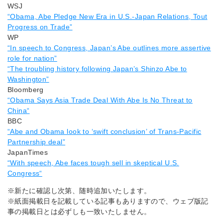
WSJ
“Obama, Abe Pledge New Era in U.S.-Japan Relations, Tout
Progress on Trade”
WP
“In speech to Congress, Japan’s Abe outlines more assertive
role for nation”
“The troubling history following Japan’s Shinzo Abe to
Washington”
Bloomberg
“Obama Says Asia Trade Deal With Abe Is No Threat to
China“
BBC
“Abe and Obama look to ‘swift conclusion’ of Trans-Pacific
Partnership deal”
JapanTimes
“With speech, Abe faces tough sell in skeptical U.S.
Congress“
※新たに確認し次第、随時追加いたします。
※紙面掲載日を記載している記事もありますので、ウェブ版記
事の掲載日とは必ずしも一致いたしません。