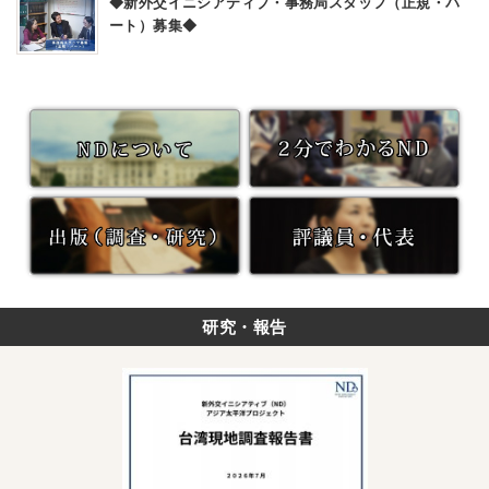
◆新外交イニシアティブ・事務局スタッフ（正規・パ
for?」
い
ート）募集◆
実
て
施
中
研究・報告