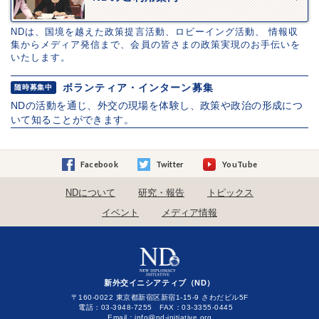
NDは、国境を越えた政策提言活動、ロビーイング活動、 情報収
集からメディア発信まで、会員の皆さまの政策実現のお手伝いを
いたします。
ボランティア・インターン募集
随時募集中
NDの活動を通じ、外交の現場を体験し、政策や政治の形成につ
いて知ることができます。
Facebook
Twitter
YouTube
NDについて
研究・報告
トピックス
イベント
メディア情報
新外交イニシアティブ（ND）
〒160-0022 東京都新宿区新宿1-15-9 さわだビル5F
電話：03-3948-7255 FAX：03-3355-0445
Email：