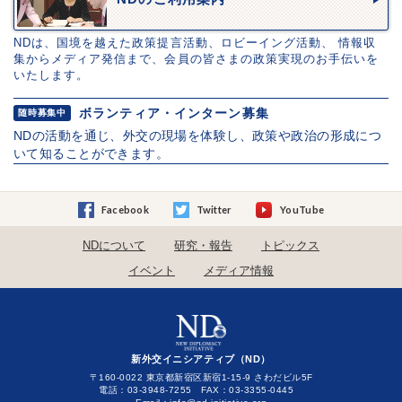
NDは、国境を越えた政策提言活動、ロビーイング活動、 情報収
集からメディア発信まで、会員の皆さまの政策実現のお手伝いを
いたします。
ボランティア・インターン募集
随時募集中
NDの活動を通じ、外交の現場を体験し、政策や政治の形成につ
いて知ることができます。
Facebook
Twitter
YouTube
NDについて
研究・報告
トピックス
イベント
メディア情報
新外交イニシアティブ（ND）
〒160-0022 東京都新宿区新宿1-15-9 さわだビル5F
電話：03-3948-7255 FAX：03-3355-0445