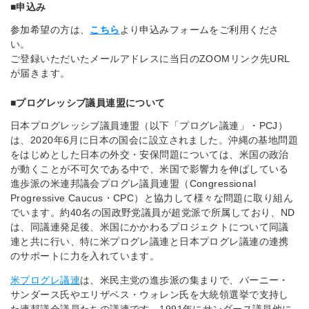
■申込み
参加希望の方は、
こちら
より申込みフォームをご利用くださ
い。
ご登録いただいたメールアドレスに当日のZOOMリンク先URL
が届きます。
■プログレッシブ議員連盟について
日本プログレッシブ議員連盟（以下「プログレ議連」・PCJ）
は、2020年6月に日本の国会に設立されました。沖縄の基地問題
をはじめとした日本の外交・安保問題については、米国の政治
が動くことが不可欠である中で、米国で影響力を伸ばしている
進歩派の米連邦議会プログレ議員連盟（Congressional
Progressive Caucus・CPC）と協力して様々な問題に取り組ん
でいます。約40名の国政野党議員が超党派で所属しており、ND
は、同議連発足後、米国にかかわるプロジェクトについて同議
連と共に行い、特に米プログレ議連と日本プログレ議連の連携
のサポートに力を入れています。
米プログレ議連
は、米民主党の進歩派の集まりで、バーニー・
サンダース氏やエリザベス・ウォレン氏を大統領選挙で支持し