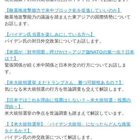
【敵基地攻撃能力で米中ブロック化を促進していいのか】
敵基地攻撃能力の議論を踏まえた東アジアの国際情勢について
お話します。
【バイデン氏当選を楽しみにしている方へ】
バイデン氏の対日外交政策についてお話します。
【米国が「対中同盟」呼びかけ～アジア版NATOの第一歩？日本
は？】
緊張関係が続く米中関係と日本外交の行方についてお話しま
す。
【米大統領選挙 まだトランプさん、勝つ可能性あるの？】
気になる米大統領選の行方を世論調査も交えて解説します。
【日本ではこれを理由に投票はしない？～米大統領選：投票の
理由～】
米大統領選挙の争点を世論調査も踏まえて解説しています。
【【米大統領選挙】「バイデン大統領」になったらどんな政策
をとるか？】
バイデン氏の外交政策について解説します。