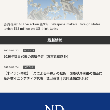
会員専用: ND Selection 第9号 Weapons makers, foreign states
lavish $32 million on US think tanks
最新情報
2026/06/23
TOPICS
2026年猿田代表の講演予定（東京近郊以外）
2026/06/24
MEDIA
【米イラン停戦】「力による平和」の挫折 国際秩序回復の機会に
新外交イニシアティブ代表 猿田佐世｜共同通信(26.6.20)