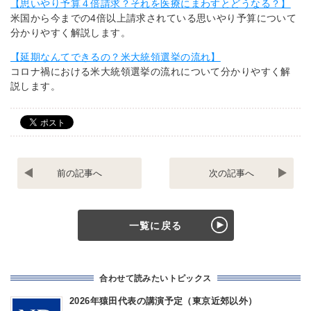
【思いやり予算４倍請求？それを医療にまわすとどうなる？】
米国から今までの4倍以上請求されている思いやり予算について
分かりやすく解説します。
【延期なんてできるの？米大統領選挙の流れ】
コロナ禍における米大統領選挙の流れについて分かりやすく解
説します。
六
米
ケ
国
所
防
再
権
処
限
一覧に戻る
理
法
工
最
場
終
の
案
合わせて読みたいトピックス
本
再
格
編
2026年猿田代表の講演予定（東京近郊以外）
稼
見