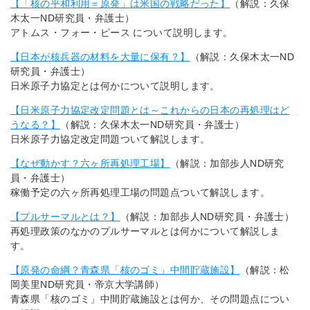
【「核の平和利用＝原発」は米国の戦略だった】
（解説：久保
木太一ND研究員・弁護士）
アトムス・フォー・ピース について説明します。
【日本が核兵器の材料を大量に保有？】
（解説：久保木太一ND
研究員・弁護士）
日米原子力協定とは何かについて説明します。
【日米原子力協定改定問題とは～これからの日本の再処理はど
うなる？】
（解説：久保木太一ND研究員・弁護士）
日米原子力協定改定問題ついて解説します。
【なぜ動かす？六ヶ所再処理工場】
（解説：加部歩人ND研究
員・弁護士）
稼働予定の六ヶ所再処理工場の問題点ついて解説します。
【プルサーマルとは？】
（解説：加部歩人ND研究員・弁護士）
再処理政策のなかのプルサーマルとは何かについて解説しま
す。
【原発の命綱？青森県「核のゴミ」中間貯蔵施設】
（解説：松
岡美里ND研究員・帝京大学講師）
青森県「核のゴミ」中間貯蔵施設とは何か、その問題点につい