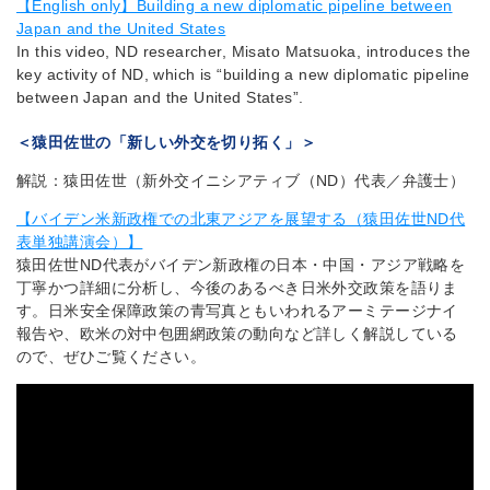
【English only】Building a new diplomatic pipeline between
Japan and the United States
In this video, ND researcher, Misato Matsuoka, introduces the
key activity of ND, which is “building a new diplomatic pipeline
between Japan and the United States”.
＜猿田佐世の「新しい外交を切り拓く」＞
解説：猿田佐世（新外交イニシアティブ（ND）代表／弁護士）
【バイデン米新政権での北東アジアを展望する（猿田佐世ND代
表単独講演会）】
猿田佐世ND代表がバイデン新政権の日本・中国・アジア戦略を
丁寧かつ詳細に分析し、今後のあるべき日米外交政策を語りま
す。日米安全保障政策の青写真ともいわれるアーミテージナイ
報告や、欧米の対中包囲網政策の動向など詳しく解説している
ので、ぜひご覧ください。