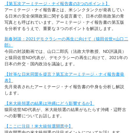
【第五次アーミテージ・ナイ報告書の3つのポイント】
アーミテージ・ナイ報告書とは、米シンクタンクが発表してい
る日米の安全保障政策に関する提言書で、日本の防衛政策の青
写真とも呼ばれています。アーミテージ・ナイ報告書の第五版
を分析するうえで、重要な３つのポイントを解説します。
新春対談：2021デモクラシーの再生に向けて（猿田佐世×山口二
郎）
今回の対談動画では、山口二郎氏（法政大学教授、ND評議員）
と猿田佐世ND代表が、デモクラシーの再生に向けて、2021年の
日本の外交・国内政治を議論します。
【対等な日米同盟を提言？第五次アーミテージ・ナイ報告書発
表】
先月発表されたアーミテージ・ナイ報告書の中身を分析し解説
します。
【米大統領選の結果は沖縄にどう影響するか】
猿田佐世ND代表が、米大統領選の結果がもたらす沖縄・辺野古
への影響についてお話します。
【ここに注目！米大統領選開票中】
現在開票中の米大統領選の注目ポイントについてお話します。