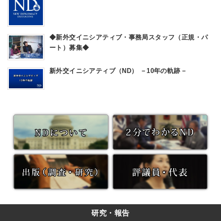
働
直
に
し
対
米
す
議
◆新外交イニシアティブ・事務局スタッフ（正規・パ
る
員
ート）募集◆
政
と
策
連
提
携
新外交イニシアティブ（ND） －10年の軌跡－
言
を
研究・報告