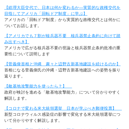
【総理大臣交代で、日本は何か変わるか―実質的な政権交代を
目指してアメリカ「回転ドア制度」に学ぶ】
アメリカの「回転ドア制度」から実質的な政権交代とは何かに
ついてお話します。
【アメリカでも７割が核兵器不要 核兵器禁止条約に向けて踏
み出すべき】
アメリカで広がる核兵器不要の世論と核兵器禁止条約批准の重
要性について説明します
【菅義偉首相と沖縄 粛々と辺野古新基地建設を続けるのか】
首相になる菅義偉氏の沖縄・辺野古新基地建設への姿勢を振り
返ります。
【敵基地攻撃能力を使ったら？】
政府が検討を進める「敵基地攻撃能力」について分かりやすく
解説します。
【コロナで変わる米大統領選挙 日本が学ぶべき郵便投票】
新型コロナウィルス感染症の影響で変化する米大統領選挙につ
いて分かりやすく解説します。