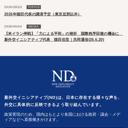
2026/06/23
TOPICS
2026年猿田代表の講演予定（東京近郊以外）
2026/06/24
MEDIA
【米イラン停戦】「力による平和」の挫折 国際秩序回復の機会に
新外交イニシアティブ代表 猿田佐世｜共同通信(26.6.20)
新外交イニシアティブ(ND)は、日本に存在する様々な声を、
外交に具体的に反映できるよう取り組んでいます。
政策実現のため、国内はもとより各国における政府・議会・メデ
ィアなどへ直接働きかけます。