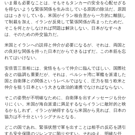
いま最も必要なことは、そもそもタンカーの安全を心配せざる
を得ないような緊張関係を生み出している原因の除法だ。原因
ははっきりしている。米国がイラン核合意から一方的に離脱し
て制裁を加え、イランが反発して緊張関係が高まったためだ。
そこを何とかしなければ問題は解決しない。日本がなすべき
は、そのための外交協力だ。
米国とイランへの説得と仲介が必要になるが、それは、両国と
の良好な関係を持った日本だからできるはずだ。この本筋を忘
れてはいけない。
安倍晋三首相には、覚悟をもって仲介に臨んでほしい。国際社
会との協調も重要だが、それは、ペルシャ湾に軍艦を派遣した
国と自衛隊との関係というレベルではなく、圧力を狙う欧米と
仲介を狙う日本という大きな政治的連携でなければならない。
そこの姿勢が不明確なために、自衛隊を出すメッセージも分か
りにくい。米国が海自派遣に満足するならイランに敵対的と映
るかもしれず、イランが納得するなら米国から見れば、日本の
協力は不十分というシグナルとなる。
どこの国であれ、緊張状態で軍を出すことは相手の反応を誘引
する安全保障のジレンマに陥りやすい。それゆえ、明確な任