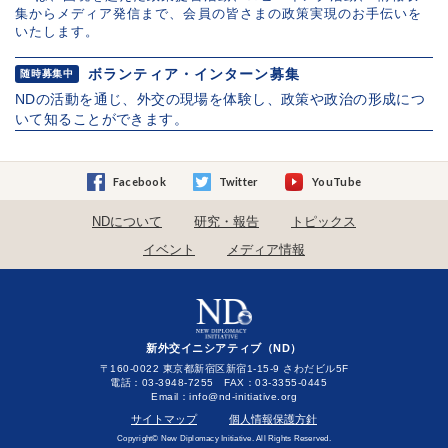
集からメディア発信まで、会員の皆さまの政策実現のお手伝いを
いたします。
ボランティア・インターン募集
随時募集中
NDの活動を通じ、外交の現場を体験し、政策や政治の形成につ
いて知ることができます。
Facebook
Twitter
YouTube
NDについて
研究・報告
トピックス
イベント
メディア情報
新外交イニシアティブ（ND）
〒160-0022 東京都新宿区新宿1-15-9 さわだビル5F
電話：03-3948-7255 FAX：03-3355-0445
Email：
サイトマップ
個人情報保護方針
Copyright© New Diplomacy Initiative. All Rights Reserved.