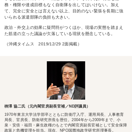
務・権限や達成目標もなく自衛隊を出してはいけない。加え
て、完全に安全とは言えない以上、目的のない緊張を長期に強
いられる派遣部隊の負担も大きい。
政治・外交上の効果に疑問符がつくほか、現場の実態を踏まえ
た筋道の立った議論が欠落している現状を懸念している。
（沖縄タイムス 2019/12/29 2面掲載）
栁澤 協二氏（元内閣官房副長官補／ND評議員）
1970年東京大学法学部卒とともに防衛庁入庁、運用局長、人事教育
局長、官房長、防衛研究所長を歴任。2004年から2009年まで、小
泉・安倍・福田・麻生政権のもとで内閣官房副長官補として安全保障
政策と危機管理を担当。現在、NPO国際地政学研究所理事長。