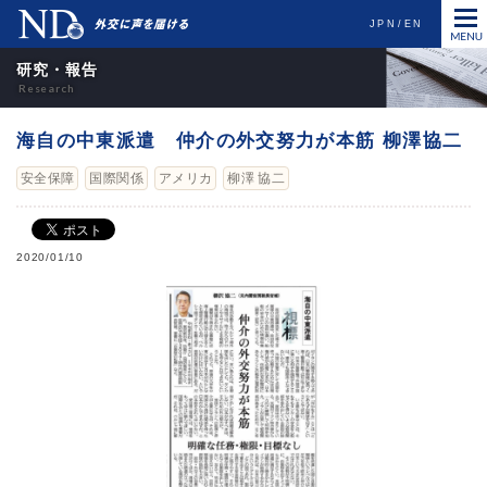
JPN
EN
研究・報告
海自の中東派遣 仲介の外交努力が本筋 柳澤協二
安全保障
国際関係
アメリカ
柳澤 協二
2020/01/10