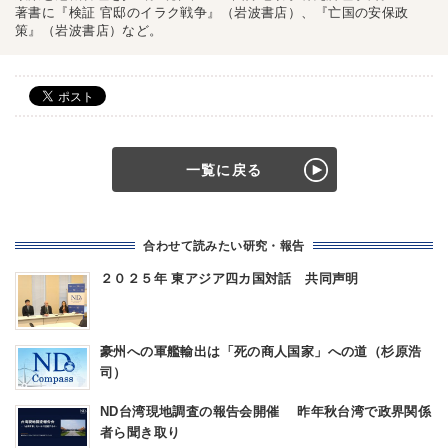
著書に『検証 官邸のイラク戦争』（岩波書店）、『亡国の安保政
策』（岩波書店）など。
一覧に戻る
合わせて読みたい研究・報告
２０２５年 東アジア四カ国対話 共同声明
豪州への軍艦輸出は「死の商人国家」への道（杉原浩
司）
ND台湾現地調査の報告会開催 昨年秋台湾で政界関係
者ら聞き取り