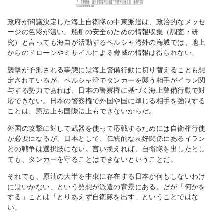
政府が閣議決定した海上自衛隊の中東派遣は、政治的なメッセ
ージの色彩が濃い。船舶の安全のための情報収集（調査・研
究）と言っても海自が活動するペルシャ湾外の海域では、地上
からのドローンやミサイルによる脅威の情報は得られない。
襲撃が予測される事態には海上警備行動に切り替えることも想
定されているが、ペルシャ湾でタンカーを襲う相手がイラン関
与する勢力であれば、日本の警察権に基づく海上警備行動で対
応できない。日本の警察権で外国や国に準じる相手を強制する
ことは、憲法上も国際法上もできないからだ。
外国の攻撃に対して武器を使って応戦するためには自衛権行使
が必要になるが、日本として、伝統的な友好関係にあるイラン
との戦争は選択肢にない。言い換えれば、自衛隊を出したとし
ても、タンカーを守ることはできないということだ。
それでも、原油の大半を中東に存在する日本が何もしないわけ
にはいかない、という発想が派遣の背景にある。だが「何かを
する」ことは「とりあえず自衛隊を出す」ということではな
い。