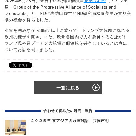
2025年5月28日、来日中の欧州議会議員
Jens Geier
（ドイツ出
身・Group of the Progressive Alliance of Socialists and
Democrats）と、ND代表猿田佐世とND研究員松岡美里が意見交
換の機会を持ちました。
夕食を囲みながら3時間以上に渡って、トランプ大統領に揺れる
欧州の様子を聞き、また、欧州各国内で力を急伸する右派がト
ランプ氏や露プーチン大統領と価値観を共有しているとの点に
ついてお話を伺いました。
一覧に戻る
合わせて読みたい研究・報告
２０２５年 東アジア四カ国対話 共同声明