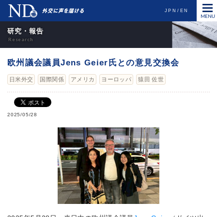
JPN
EN
研究・報告
欧州議会議員Jens Geier氏との意見交換会
日米外交
国際関係
アメリカ
ヨーロッパ
猿田 佐世
2025/05/28