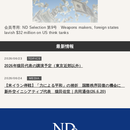
会員専用: ND Selection 第9号 Weapons makers, foreign states
lavish $32 million on US think tanks
最新情報
2026/06/23
TOPICS
2026年猿田代表の講演予定（東京近郊以外）
2026/06/24
MEDIA
【米イラン停戦】「力による平和」の挫折 国際秩序回復の機会に
新外交イニシアティブ代表 猿田佐世｜共同通信(26.6.20)