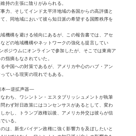
序維持の主張に陰りがみられる。
軍事力、そしてインド太平洋地域の各国からの高評価と
して、同地域において彼ら知日派の希望する国際秩序を
地域機構を避ける傾向にあるが、この報告書では、アセ
トなどの地域機構やネットワークの強化も提言してい
シンポジウムにオンラインで参加したが、そこでは東南ア
との指摘もなされていた。
出る中国への対策であるが、アメリカ中心のハブ・アン
なっている現実の現れでもある。
日本―逆拡声器―
すなわち、ワシントン・エスタブリッシュメントが執筆
を問わず対日政策にはコンセンサスがあるとして、変わ
。しかし、トランプ政権以後、アメリカ外交は彼らが信
んでいる。
たのは、新生バイデン政権に強く影響力を及ぼしたいと