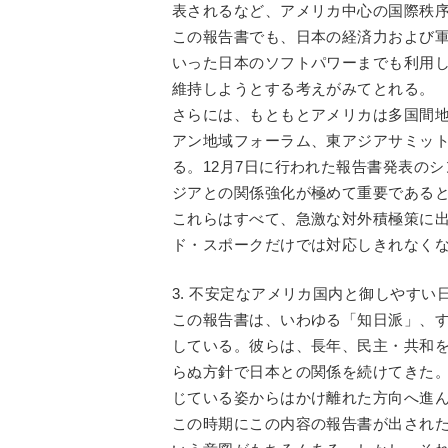
表されるなど、アメリカ中心の国際秩
この報告書でも、日本の経済力および
いった日本のソフトパワーまでも利用
維持しようとする考えがみてとれる。
さらには、もともとアメリカは多国間
アン地域フォーラム、東アジアサミッ
る。12月7日に行われた報告書発表の
ジアとの関係強化が極めて重要である
これらはすべて、急激な対外積極策に
ド・スポークだけでは対応しきれなく
3. 不安定なアメリカ国内と御しやすい
この報告書は、いわゆる「知日派」、
している。彼らは、長年、民主・共和
らぬ方針で日本との関係を続けてきた
じている姿からはかけ離れた方向へ進
この時期にこの内容の報告書が出され