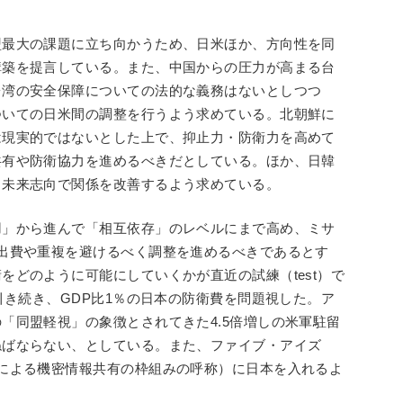
盟最大の課題に立ち向かうため、日米ほか、方向性を同
構築を提言している。また、中国からの圧力が高まる台
台湾の安全保障についての法的な義務はないとしつつ
ついての日米間の調整を行うよう求めている。北朝鮮に
は現実的ではないとした上で、抑止力・防衛力を高めて
共有や防衛協力を進めるべきだとしている。ほか、日韓
く未来志向で関係を改善するよう求めている。
用」から進んで「相互依存」のレベルにまで高め、ミサ
出費や重複を避けるべく調整を進めるべきであるとす
をどのように可能にしていくかが直近の試練（test）で
引き続き、GDP比1％の日本の防衛費を問題視した。ア
「同盟軽視」の象徴とされてきた4.5倍増しの米軍駐留
ねばならない、としている。また、ファイブ・アイズ
による機密情報共有の枠組みの呼称）に日本を入れるよ