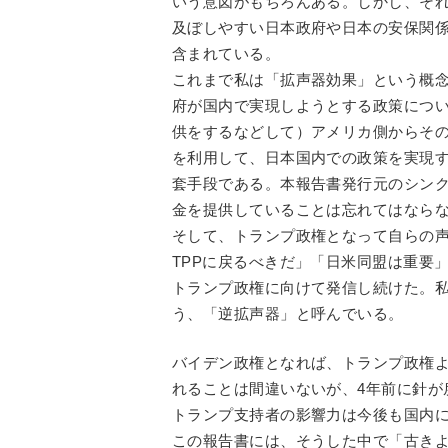
いう意図がもちろんある。しかし、そ
及ぼしやすい日本政府や日本の安保関
含まれている。
これまで私は「拡声器効果」という概
府が国内で実現しようとする政策につ
供をするなどして）アメリカ側からそ
を利用して、日本国内での政策を実現
套手段である。本報告書発行元のシン
金を提供していることは忘れてはなら
そして、トランプ政権となって自らの
TPPに戻るべきだ」「日米同盟は重要
トランプ政権に向けて発信し続けた。
う、「逆拡声器」と呼んでいる。
バイデン政権となれば、トランプ政権
れることは間違いないが、4年前に針が
トランプ支持者の影響力は今後も国内
この報告書には、そうした中で「古き