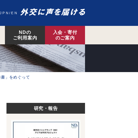
JPN
EN
NDの
入会・寄付
ご利用案内
のご案内
告書」をめぐって
研究・報告