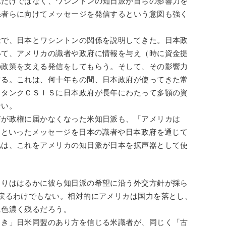
れだけではなく、ワシントンの知日派が自らの影響力を
係者らに向けてメッセージを発信するという意図も強く
念で、日本とワシントンの関係を説明してきた。日本政
いて、アメリカの識者や政府に情報を与え（時に資金提
の政策を支える発信をしてもらう。そして、その影響力
する。これは、何十年もの間、日本政府が使ってきた常
クタンクＣＳＩＳに日本政府が長年にわたって多額の資
ない。
声が政権に届かなくなった米知日派も、「アメリカは
」といったメッセージを日本の識者や日本政府を通じて
私は、これをアメリカの知日派が日本を拡声器として使
よりははるかに彼ら知日派の希望に沿う外交方針が採ら
戻るわけでもない。相対的にアメリカは国力を落とし、
に色濃く残るだろう。
よき」日米同盟のあり方を信じる米識者が、同じく「古