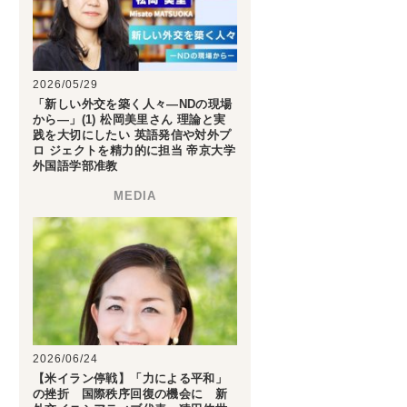
2026/05/29
「新しい外交を築く人々―NDの現場
から―」(1) 松岡美里さん 理論と実
践を大切にしたい 英語発信や対外プ
ロ ジェクトを精力的に担当 帝京大学
外国語学部准教
2026/06/24
【米イラン停戦】「力による平和」
の挫折 国際秩序回復の機会に 新