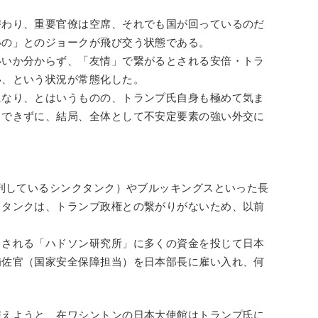
替わり、重要官僚は空席、それでも国が回っているのだ
いの」とのジョークが飛び交う状態である。
いいか分からず、「友情」で繋がるとされる安倍・トラ
い、という状況が常態化した。
になり、とはいうものの、トランプ氏自身も極めて気ま
もできずに、結局、全体として不安定要素の強い外交に
発刊しているシンクタンク）やブルッキングスといった長
クタンクは、トランプ政権との繋がりがないため、以前
とされる「ハドソン研究所」に多くの資金を投じて日本
補佐官（国家安全保障担当）を日本部長に雇い入れ、何
与えようと、在ワシントンの日本大使館はトランプ氏に