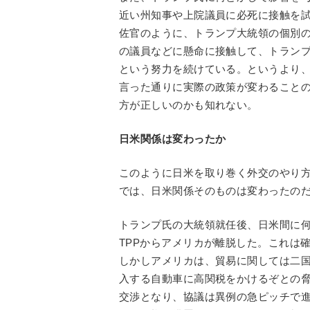
近い州知事や上院議員に必死に接触を
佐官のように、トランプ大統領の個別
の議員などに懸命に接触して、トラン
という努力を続けている。というより
言った通りに実際の政策が変わること
方が正しいのかも知れない。
日米関係は変わったか
このように日米を取り巻く外交のやり
では、日米関係そのものは変わったの
トランプ氏の大統領就任後、日米間に
TPPからアメリカが離脱した。これは
しかしアメリカは、貿易に関しては二
入する自動車に高関税をかけるぞとの
交渉となり、協議は異例の急ピッチで進