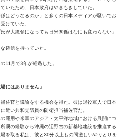
していたため、日本政府はやきもきしていた。
関係はどうなるのか」と多くの日本メディアが騒いでお
を受けていた。
プ氏が大統領になっても日米関係はなにも変わらない」
うな確信を持っていた。
の11月で3年が経過した。
。
立場にはありません」
る補佐官と議論をする機会を得た。彼は退役軍人で日本
氏に近い共和党議員の防衛担当補佐官だ。
隊の運用や米軍のアジア・太平洋地域における展開につ
軍所属の経験から沖縄の辺野古の新基地建設を推進する
場を取る私は、彼と30分以上もの間激しいやりとりを