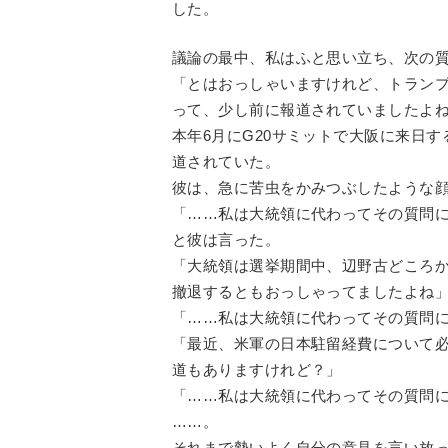
した。
議論の最中、私はふと思い立ち、次の
「とはおっしゃいますけれど、トラン
って、少し前に報道されていましたよ
本年6月にG20サミットで大阪に来日
道されていた。
彼は、急に苦虫をかみつぶしたような
「……私は大統領に代わってその質問
と彼は言った。
「大統領は選挙期間中、辺野古どころ
撤退するともおっしゃってましたよね
「……私は大統領に代わってその質問
「最近、米軍の日本駐留経費について必
道もありますけれど？」
「……私は大統領に代わってその質問
……。
それまで勢いよく自分の意見を言い放