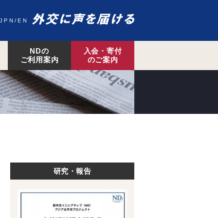
JPN
EN
NDの
入会・寄付
ご利用案内
のご案内
研究・報告