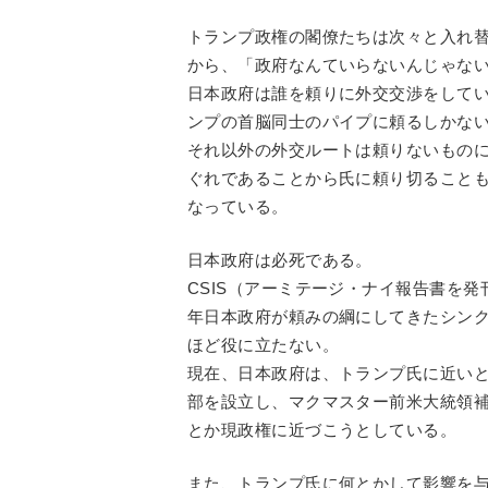
トランプ政権の閣僚たちは次々と入れ
から、「政府なんていらないんじゃな
日本政府は誰を頼りに外交交渉をして
ンプの首脳同士のパイプに頼るしかな
それ以外の外交ルートは頼りないもの
ぐれであることから氏に頼り切ること
なっている。
日本政府は必死である。
CSIS（アーミテージ・ナイ報告書を
年日本政府が頼みの綱にしてきたシン
ほど役に立たない。
現在、日本政府は、トランプ氏に近い
部を設立し、マクマスター前米大統領
とか現政権に近づこうとしている。
また、トランプ氏に何とかして影響を