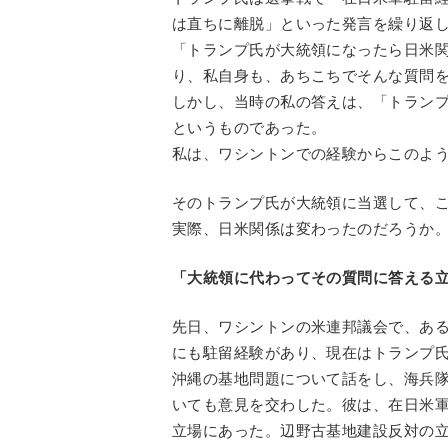
は直ちに離脱」といった発言を繰り返
「トランプ氏が大統領になったら日米
り、私自身も、あちこちでそんな質問
しかし、当時の私の答えは、「トラン
というものであった。
私は、ワシントンでの経験からこのよ
そのトランプ氏が大統領に当選して、こ
実際、日米関係は変わったのだろうか
「大統領に代わってその質問に答える
先日、ワシントンの米連邦議会で、あ
にも駐留経験があり、現在はトランプ
沖縄の基地問題について話をし、海兵
いても意見を交わした。彼は、在日米
立場にあった。辺野古基地建設反対の立