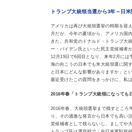
トランプ大統領当選から3年～日米
アメリカは再び大統領選挙の時期を迎えよ
月だが、今年の夏頃から、アメリカ国
きた。共和党のドナルド・トランプ大
ー・バイデン氏といった民主党候補者
12月19日で6回目となり、来年2月に
海の向こうの日本でも米大統領選に関
と日本にどんな影響がありますか」と
最近受けたこの質問をきっかけに、私は
2016年春「トランプ大統領になっても
2016年春、大統領選挙まで残すとこ
り、その過激な発言から日本でも高い
党候補者として残らないし、ましてや
トランプ氏は選挙戦で「在日米軍駐留経