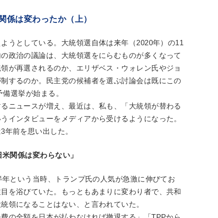
関係は変わったか（上）
うとしている。大統領選自体は来年（2020年）の11
内の政治の議論は、大統領選をにらむものが多くなって
統領が再選されるのか、エリザベス・ウォレン氏やジョ
が制するのか。民主党の候補者を選ぶ討論会は既にこの
は予備選挙が始まる。
するニュースが増え、最近は、私も、「大統領が替わる
いうインタビューをメディアから受けるようになった。
3年前を思い出した。
日米関係は変わらない」
ろ半年という当時、トランプ氏の人気が急激に伸びてお
注目を浴びていた。もっともあまりに変わり者で、共和
大統領になることはない、と言われていた。
費の全額を日本が払わなければ撤退する」「TPPから