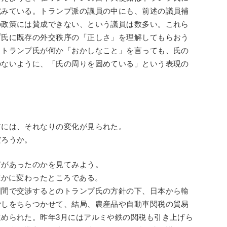
試みている。トランプ派の議員の中にも、前述の議員補
の政策には賛成できない、という議員は数多い。これら
プ氏に既存の外交秩序の「正しさ」を理解してもらおう
、トランプ氏が何か「おかしなこと」を言っても、氏の
のないように、「氏の周りを固めている」という表現の
方には、それなりの変化が見られた。
だろうか。
何があったのかを見てみよう。
確かに変わったところである。
国間で交渉するとのトランプ氏の方針の下、日本から輸
脅しをちらつかせて、結局、農産品や自動車関税の貿易
められた。昨年3月にはアルミや鉄の関税も引き上げら