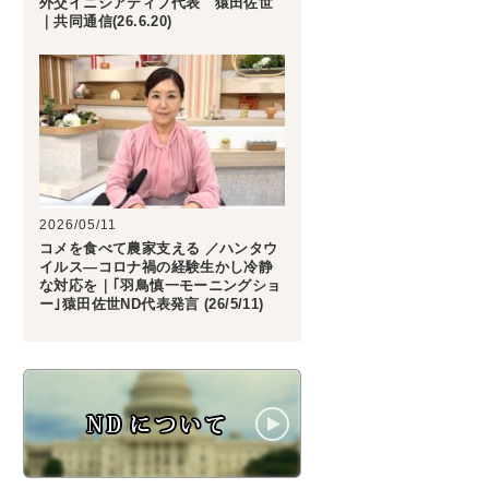
外交イニシアティブ代表 猿田佐世
｜共同通信(26.6.20)
2026/05/11
コメを食べて農家支える ／ハンタウ
イルス―コロナ禍の経験生かし冷静
な対応を｜｢羽鳥慎一モーニングショ
ー｣猿田佐世ND代表発言 (26/5/11)