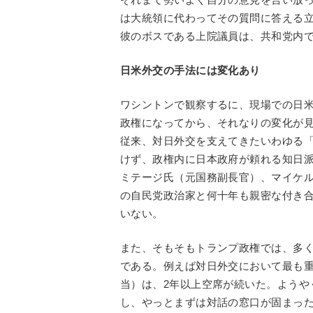
は大統領に代わってその質問に答える
彼のボスである上院議員は、共和党内
日米外交の手法には変化あり
ワシントンで観察するに、現場での日
政権になってから、それなりの変化が
従来、対日外交を支えてきたいわゆる
けず、政権内に日本政府が頼れる知日
ミテージ氏（元国務副長官）、マイケル
の自民党政治家と何十年も親密な付き
いない。
また、そもそもトランプ政権では、多
である。例えば対日外交において最も
当）は、2年以上空席が続いた。ようや
し、やっとまずは対話の窓口が固まっ