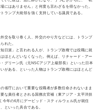
立場にはありません」と何度も言わざるを得なかった。
でトランプ大統領を強く支持している議員である。
米外交を取り巻く人、外交のやり方などには、トランプ
見られた。
「知日派」と言われる人が、トランプ政権では役職に就
派はほとんどいなくなった。例えば、リチャード・アー
・グリーン氏（元NSCアジア上級部長）といった日本
合いがある、といった人物はトランプ政権にはほとんど
くの省庁において重要な役職者が多数任命されないまま
重要な責任者とされる国務次官補（東アジア・太平洋担
く今年の6月にデービッド・スティルウェル氏が就任
た、といった具合である。