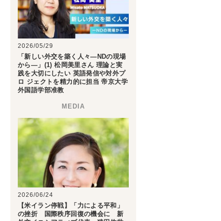
2026/05/29
「新しい外交を築く人々―NDの現場
から―」(1) 松岡美里さん 理論と実
践を大切にしたい 英語発信や対外プ
ロ ジェクトを精力的に担当 帝京大学
外国語学部准教
2026/06/24
【米イラン停戦】「力による平和」
の挫折 国際秩序回復の機会に 新