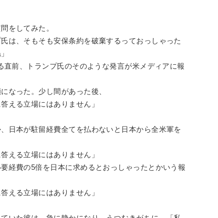
質問をしてみた。
プ氏は、そもそも安保条約を破棄するっておっしゃった
ね」
する直前、トランプ氏のそのような発言が米メディアに報
顔になった。少し間があった後、
に答える立場にはありません」
か、日本が駐留経費全てを払わないと日本から全米軍を
」
に答える立場にはありません」
要経費の5倍を日本に求めるとおっしゃったとかいう報
に答える立場にはありません」
っていた彼は、急に静かになり、うつむきがちに、「私