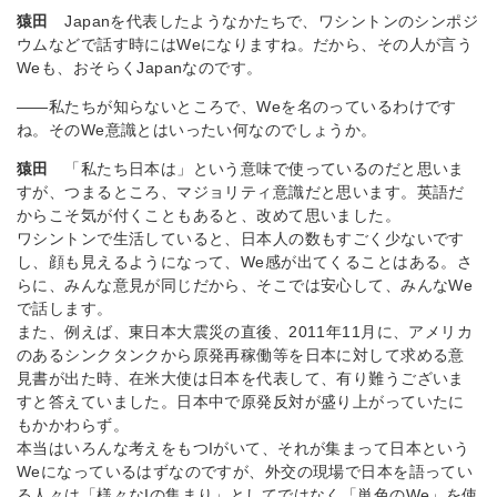
猿田
Japanを代表したようなかたちで、ワシントンのシンポジ
ウムなどで話す時にはWeになりますね。だから、その人が言う
Weも、おそらくJapanなのです。
――私たちが知らないところで、Weを名のっているわけです
ね。そのWe意識とはいったい何なのでしょうか。
猿田
「私たち日本は」という意味で使っているのだと思いま
すが、つまるところ、マジョリティ意識だと思います。英語だ
からこそ気が付くこともあると、改めて思いました。
ワシントンで生活していると、日本人の数もすごく少ないです
し、顔も見えるようになって、We感が出てくることはある。さ
らに、みんな意見が同じだから、そこでは安心して、みんなWe
で話します。
また、例えば、東日本大震災の直後、2011年11月に、アメリカ
のあるシンクタンクから原発再稼働等を日本に対して求める意
見書が出た時、在米大使は日本を代表して、有り難うございま
すと答えていました。日本中で原発反対が盛り上がっていたに
もかかわらず。
本当はいろんな考えをもつIがいて、それが集まって日本という
Weになっているはずなのですが、外交の現場で日本を語ってい
る人々は「様々なIの集まり」としてではなく「単色のWe」を使