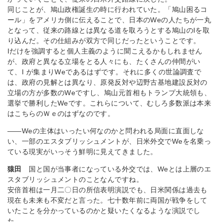
同じことが、鳩山政権誕生の時に行われていた。「鳩山困るコ
ール」をアメリカ側に伝えることで、日本のWeの人たちが一丸
となって、従来の路線とは異なる道を取ろうとする鳩山のIを取
り込んだ。その仕組みが双方で同じだったということです。
Iだけを強調すると個人主義のように聞こえるかもしれません
が、政府と異なる立場をとる人々にも、たくさんの仲間がい
て、I が集まりWeであるはずです。それに多くの世論調査で
は、政府の見解とは異なり、原発反対や辺野古基地建設反対の
立場の方が多数のWeですし、鳩山元首相もトランプ大統領も、
選挙で勝利したWeです。これらについて、むしろ多数派は本来
はこちらのＷｅのはずなのです。
――Weの主体はいったい何なのかと問われる局面に直面しな
い、一部のエスタブリッシュメントが、日米外交でWeを名乗っ
ている現実がいっそう鮮明に見えてきました。
猿田
国と国が当事者になっている外交では、Weとは上層のエ
スタブリッシュメントのことなんですね。
安倍首相は一月二〇日の所信表明演説でも、日米関係は過去も
現在も未来も不変だと言った。七十数年前に両国が戦争をして
いたことを分かっているのかと疑いたくなるような演説でし
た。