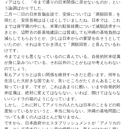
ィアはなく、「今まで通りの日米関係に戻せないものか」とい
う論調ばかりでした。
二月一〇日の日米首脳会談で、安保については「満額回答」を
得たと、安倍首相はほくほくしていましたね。日本では、これ
までは保守層の中にも、米軍の駐留経費について減額請求すべ
きとか、辺野古の新基地建設には賛成しても沖縄の基地負担は
減らしてもらおうとか、少しは日本からの要望を出そうとして
いたのが、それは全てかき消えて「満額回答」と喜んでいるわ
けです。
今までよりも悪くなっているのに喜んでいる。自発的対米従属
が身に染みついている。それ以外のことがもはや考えられない
のでしょう。
私もアメリカとは良い関係を維持すべきだと思います。何年も
生活した大好きな国であり、良いところがたくさんあることも
知っています。ですが、これはあまりに酷い。いまや自発的対
米従属は、絶対に変えてはならない、いわば、開けてはならな
いパンドラの箱のようになっています。
しかし、これに対してアメリカの人たちは日本のことをどの程
度知っているかというと、本当に知らない。沖縄の基地問題に
ついても多くの人はほとんど知りません。
ですから、日本政府やエスタブリッシュメントが「アメリカの