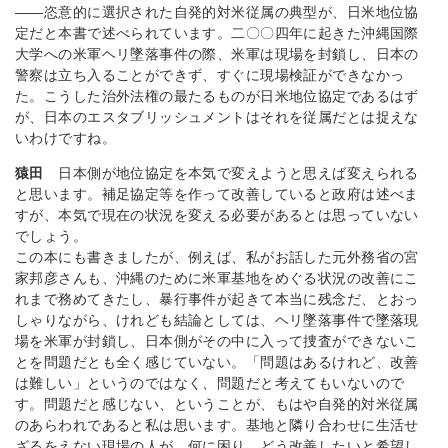
――恣意的に選択された自発的対米従属の典型が、日米地位協
定だと本書で述べられています。二〇〇四年に起きた沖縄国際
大学への米軍ヘリ墜落事件の際、米軍は現場を封鎖し、日本の
警察は立ち入ることができず、すぐに現場検証ができなかっ
た。こうした治外法権の最たるものが日米地位協定であるはず
が、日本のエスタブリッシュメントはそれを従属だとは捉えな
いわけですね。
猿田
日本側が地位協定を本気で変えようと思えば変えられる
と思います。補足協定等を作って改善していると政府は述べま
すが、本気で現在の状況を変える必要があるとは思っていない
でしょう。
この本にも書きましたが、例えば、私がお話した元外務省の宮
家邦彦さんも、沖縄のために米軍基地をめぐる状況の改善にこ
れまで務めてきたし、暴行事件が起きて本当に残念だ、とおっ
しゃりながら、けれども結論としては、ヘリ墜落事件で墜落現
場を米軍が封鎖し、日本側がその中に入って捜査ができないこ
とを問題だとも全く感じていない。「問題はあるけれど、改善
は難しい」というのではなく、問題だと考えてもいないので
す。問題だと感じない、ということが、もはや自発的対米従属
のあらわれであると私は思います。基地と隣り合わせに生活せ
ざるをえない現場の人が、何に困り、どう改善したいと希望し