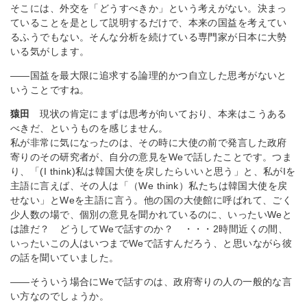
そこには、外交を「どうすべきか」という考えがない。決まっ
ていることを是として説明するだけで、本来の国益を考えてい
るふうでもない。そんな分析を続けている専門家が日本に大勢
いる気がします。
――国益を最大限に追求する論理的かつ自立した思考がないと
いうことですね。
猿田
現状の肯定にまずは思考が向いており、本来はこうある
べきだ、というものを感じません。
私が非常に気になったのは、その時に大使の前で発言した政府
寄りのその研究者が、自分の意見をWeで話したことです。つま
り、「(I think)私は韓国大使を戻したらいいと思う」と、私がIを
主語に言えば、その人は「（We think）私たちは韓国大使を戻
せない」とWeを主語に言う。他の国の大使館に呼ばれて、ごく
少人数の場で、個別の意見を聞かれているのに、いったいWeと
は誰だ？ どうしてWeで話すのか？ ・・・2時間近くの間、
いったいこの人はいつまでWeで話すんだろう、と思いながら彼
の話を聞いていました。
――そういう場合にWeで話すのは、政府寄りの人の一般的な言
い方なのでしょうか。