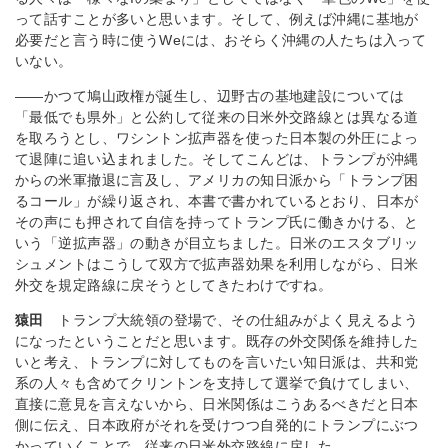
って話すことが多いと思います。そして、例えば沖縄に基地が
必要だと言う時に使うWeには、おそらく沖縄の人たちは入って
いない。
――かつて鳩山政権が誕生し、辺野古の基地建設については
「最低でも県外」と公約して従来の日米外交路線とは異なる道
を取ろうとし、ワシントン拡声器を使った日本製の外圧によっ
て退陣に追い込まれました。そしてこんどは、トランプが沖縄
からの米軍撤退に言及し、アメリカの知日派から「トランプ困
るコール」が繰り返され、本書で書かれているとおり、日本が
その声にも押されて自信を持ってトランプ氏に働きかける、と
いう「逆拡声器」の動きが目立ちました。日米のエスタブリッ
シュメントはこうして双方で拡声器効果を利用しながら、日米
外交を規定路線に戻そうとしてきたわけですね。
猿田
トランプ大統領の登場で、その仕組みがよく見えるよう
になったということだと思います。既存の外交関係を維持した
いと考え、トランプに対してものを言いたい知日派は、共和党
系の人々も含めてクリントンを支持して選挙で負けてしまい、
直接に意見を言えないから、日米関係はこうあるべきだと日本
側に伝え、日本政府がそれを受けつつ自発的にトランプにぶつ
かっていくことで、従来の日米外交路線に戻した。