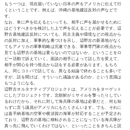
もう一つは、現在届いていない日本の声をアメリカに伝えて行
くということです。例えば、沖縄の基地建設反対の声などで
す。
なお、単に声を伝えるといっても、相手に声を届かせるために
はどうすべきかを検討した上で声を伝えることが必要です。辺
野古基地建設反対についても、民主主義や環境などの視点から
の反対に加え、軍事的な裏づけを示し、辺野古の新基地がなく
てもアメリカの軍事戦略は完遂できる、軍事専門家の視点から
見ても辺野古の基地は要らないのではないか、ということをロ
ビー活動で訴えていく。面談の相手によって話し方を変えて、
相手が関心を持つ視点から話をする必要があります。もちろ
ん、同じコトバで話しても、異なる結論で終わることも多いで
すが、話を聞けば、そういった議論があるのか、という意識は
もつようになる。
辺野古オルタナティブプロジェクトは、アメリカをターゲット
にしたプロジェクトです。北朝鮮がミサイルを撃ったりしてい
るわけだから、それに対して海兵隊の基地は必要だと、何も知
らずに言う議員がアメリカにもたくさんいます。でも、それに
は嘉手納基地の空軍や横須賀の海軍が対応することが予定され
ており、辺野古の基地に移転されることになっている海兵隊が
真っ先に飛んでいくわけではない、といったことをきちんと説