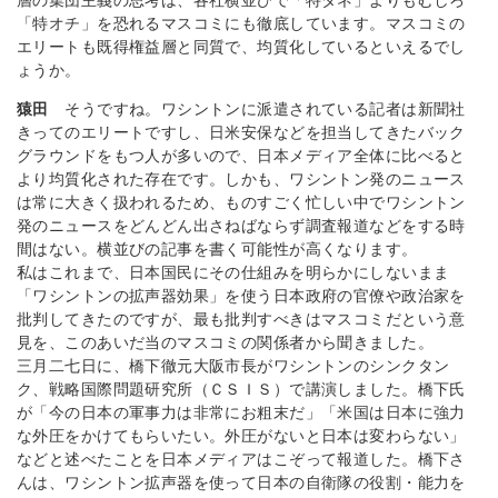
層の集団主義の思考は、各社横並びで「特ダネ」よりもむしろ
「特オチ」を恐れるマスコミにも徹底しています。マスコミの
エリートも既得権益層と同質で、均質化しているといえるでし
ょうか。
猿田
そうですね。ワシントンに派遣されている記者は新聞社
きってのエリートですし、日米安保などを担当してきたバック
グラウンドをもつ人が多いので、日本メディア全体に比べると
より均質化された存在です。しかも、ワシントン発のニュース
は常に大きく扱われるため、ものすごく忙しい中でワシントン
発のニュースをどんどん出さねばならず調査報道などをする時
間はない。横並びの記事を書く可能性が高くなります。
私はこれまで、日本国民にその仕組みを明らかにしないまま
「ワシントンの拡声器効果」を使う日本政府の官僚や政治家を
批判してきたのですが、最も批判すべきはマスコミだという意
見を、このあいだ当のマスコミの関係者から聞きました。
三月二七日に、橋下徹元大阪市長がワシントンのシンクタン
ク、戦略国際問題研究所（ＣＳＩＳ）で講演しました。橋下氏
が「今の日本の軍事力は非常にお粗末だ」「米国は日本に強力
な外圧をかけてもらいたい。外圧がないと日本は変わらない」
などと述べたことを日本メディアはこぞって報道した。橋下さ
んは、ワシントン拡声器を使って日本の自衛隊の役割・能力を