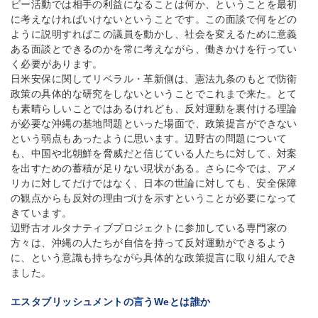
ビー活動では相手の利益になることは何か、ということを最初
に考えなければいけないということです。この面談で何をどの
ように説明すればこの議員を動かし、社会を変えるために意義
ある面談とできるのかを常に考えながら、働きかけを行ってい
く必要があります。
日米安保に関してリベラル・革新側は、憲法九条のもとで防衛
政策の具体的な研究をしないということでこれまで来た。とて
も素晴らしいことではあるけれども、反対運動を裏付ける理論
が必要な沖縄の基地問題といった場面で、政策提言ができない
という弱点もあったように思います。辺野古の問題について
も、中国や北朝鮮を脅威だと信じている人たちに対して、対案
を出すための蓄積が足りない現状がある。さらに今では、アメ
リカに対してだけではなく、日本の世論に対しても、安全保障
の観点からも反対の理由づけを示すということが必要になって
きています。
辺野古オルタナティブプロジェクトに参加している専門家の
方々は、沖縄の人たちが自信を持って反対運動ができるよう
に、という意識も持ちながら具体的な政策提言に取り組んでき
ました。
エスタブリッシュメントの言うWeとは誰か