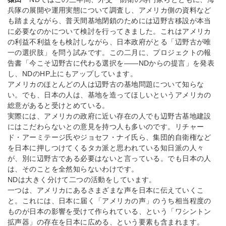
兵隊の展開や運用実態について調査し、アメリカ側の資料など
も踏まえながら、普天間基地閉鎖のためには辺野古移設が本当
に必要なのかについて検討を行ってきました。これはアメリカ
の利益不利益をも検討しながら、日本政府がとる「辺野古が唯
一の選択肢」を問う試みです。この二月に、プロジェクトの報
告書「今こそ辺野古に代わる選択を――NDからの提言」を発表
し、NDのHP上にもアップしています。
アメリカのほとんどの人は辺野古の基地問題について知らな
い。でも、日本の人は、基地を造ってほしいというアメリカの
総意があると受けとめている。
実際には、アメリカの政府に近い存在の人でも辺野古基地建設
にはこだわらないとの意見を持つ人も多いのです。リチャー
ド・アーミテージ氏やジョセフ・ナイ氏ら、集団的自衛権など
を日本に押しつけてくるタカ派と思われている知日派の人々
が、別に辺野古である必要はないと言っている。でも日本の人
は、そのことを全然知らないわけです。
NDは大きく分けて二つの活動をしています。
一つは、アメリカにあるさまざまな声を日本に伝えていくこ
と。これには、日本に届く「アメリカの声」のうち相当程度の
ものが日本の影響を受けて作られている、という「ワシントン
拡声器」の存在を日本に広める、という要素も含まれます。