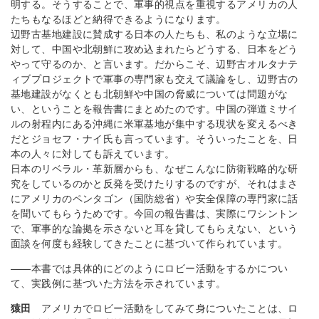
明する。そうすることで、軍事的視点を重視するアメリカの人
たちもなるほどと納得できるようになります。
辺野古基地建設に賛成する日本の人たちも、私のような立場に
対して、中国や北朝鮮に攻め込まれたらどうする、日本をどう
やって守るのか、と言います。だからこそ、辺野古オルタナテ
ィブプロジェクトで軍事の専門家も交えて議論をし、辺野古の
基地建設がなくとも北朝鮮や中国の脅威については問題がな
い、ということを報告書にまとめたのです。中国の弾道ミサイ
ルの射程内にある沖縄に米軍基地が集中する現状を変えるべき
だとジョセフ・ナイ氏も言っています。そういったことを、日
本の人々に対しても訴えています。
日本のリベラル・革新層からも、なぜこんなに防衛戦略的な研
究をしているのかと反発を受けたりするのですが、それはまさ
にアメリカのペンタゴン（国防総省）や安全保障の専門家に話
を聞いてもらうためです。今回の報告書は、実際にワシントン
で、軍事的な論拠を示さないと耳を貸してもらえない、という
面談を何度も経験してきたことに基づいて作られています。
――本書では具体的にどのようにロビー活動をするかについ
て、実践例に基づいた方法を示されています。
猿田
アメリカでロビー活動をしてみて身についたことは、ロ