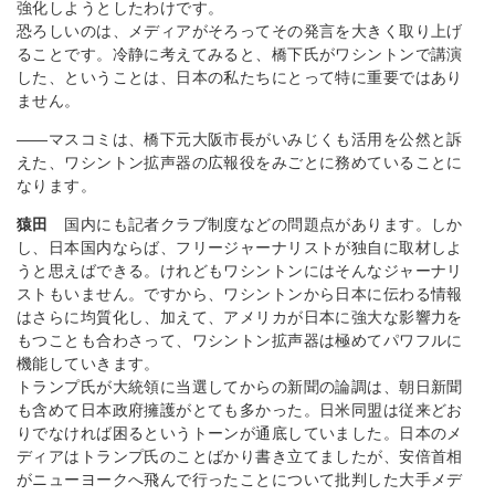
強化しようとしたわけです。
恐ろしいのは、メディアがそろってその発言を大きく取り上げ
ることです。冷静に考えてみると、橋下氏がワシントンで講演
した、ということは、日本の私たちにとって特に重要ではあり
ません。
――マスコミは、橋下元大阪市長がいみじくも活用を公然と訴
えた、ワシントン拡声器の広報役をみごとに務めていることに
なります。
猿田
国内にも記者クラブ制度などの問題点があります。しか
し、日本国内ならば、フリージャーナリストが独自に取材しよ
うと思えばできる。けれどもワシントンにはそんなジャーナリ
ストもいません。ですから、ワシントンから日本に伝わる情報
はさらに均質化し、加えて、アメリカが日本に強大な影響力を
もつことも合わさって、ワシントン拡声器は極めてパワフルに
機能していきます。
トランプ氏が大統領に当選してからの新聞の論調は、朝日新聞
も含めて日本政府擁護がとても多かった。日米同盟は従来どお
りでなければ困るというトーンが通底していました。日本のメ
ディアはトランプ氏のことばかり書き立てましたが、安倍首相
がニューヨークへ飛んで行ったことについて批判した大手メデ