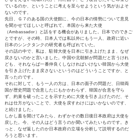
ているのか、ということに考えを至らせようという気がおよそ
ないのです。
先日、Ｇ７のある国の大使館に、今の日本の情勢について意見
を聞かせてほしいと呼ばれて、本国から来た大使
（Ambassador）と話をする機会がありました。日本でのできご
とですが、その時、日本人では私以外にもう一人、政府に近い
日本のシンクタンクの研究者も呼ばれていた。
その話の中で、私は、駐韓大使を日本に引き上げたまま、なぜ
戻さないのかと言いました。中国や北朝鮮が問題だと言うけれ
ども、それならば一番仲良くしなければいけない韓国から大使
を引き上げたまま戻さないというのはどういうことですか、と
言ったのです。
それに対して、もう一人の方は、日本の面子の問題だ、日韓両
国が歴史問題で合意したにもかかわらず、韓国が合意を守ら
ず、約束を破ったことを示すために大使を引き上げたのだ、そ
れは仕方がないことで、大使を戻すわけにはいかないのです、
と続けました。
しかし蓋を開けてみたら、わずかその数日後日本政府は大使を
戻した。今、その人はどう言うのか聞いてみたいものです。き
っと、なぜ返したのか日本政府の立場を分析して説明するのだ
ろうと思います。