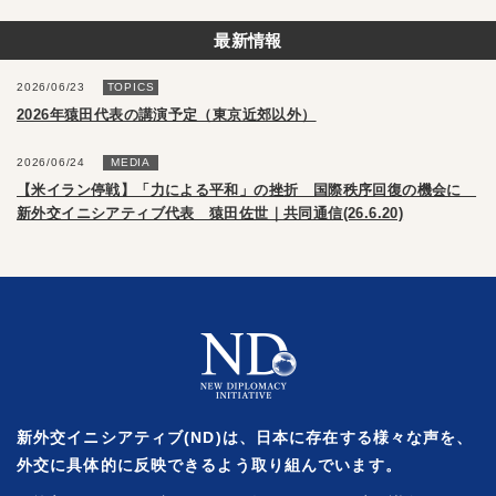
最新情報
2026/06/23
TOPICS
2026年猿田代表の講演予定（東京近郊以外）
2026/06/24
MEDIA
【米イラン停戦】「力による平和」の挫折 国際秩序回復の機会に
新外交イニシアティブ代表 猿田佐世｜共同通信(26.6.20)
新外交イニシアティブ(ND)は、日本に存在する様々な声を、
外交に具体的に反映できるよう取り組んでいます。