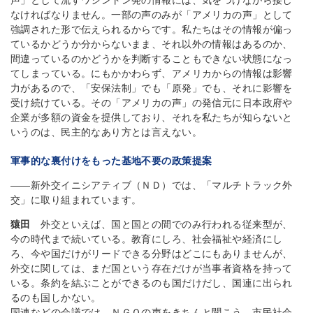
声」として流すワシントン発の情報には、気をつけながら接し
なければなりません。一部の声のみが「アメリカの声」として
強調された形で伝えられるからです。私たちはその情報が偏っ
ているかどうか分からないまま、それ以外の情報はあるのか、
間違っているのかどうかを判断することもできない状態になっ
てしまっている。にもかかわらず、アメリカからの情報は影響
力があるので、「安保法制」でも「原発」でも、それに影響を
受け続けている。その「アメリカの声」の発信元に日本政府や
企業が多額の資金を提供しており、それを私たちが知らないと
いうのは、民主的なあり方とは言えない。
軍事的な裏付けをもった基地不要の政策提案
――新外交イニシアティブ（ＮＤ）では、「マルチトラック外
交」に取り組まれています。
猿田
外交といえば、国と国との間でのみ行われる従来型が、
今の時代まで続いている。教育にしろ、社会福祉や経済にし
ろ、今や国だけがリードできる分野はどこにもありませんが、
外交に関しては、まだ国という存在だけが当事者資格を持って
いる。条約を結ぶことができるのも国だけだし、国連に出られ
るのも国しかない。
国連などの会議では、ＮＧＯの声をきちんと聞こう、市民社会