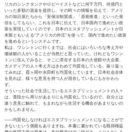
リカのシンクタンクやロビーイストなどに何千万円、何億円と
いった多額の資金を提供し、その時々の情報を伝えて、アメリ
カの知日派たちから「安保法制賛成」「原発推進」といった発
信をしてもらい、これを日本に伝えて、日本国内で進めたい政
策を実現していくのです。日本のエスタブリッシュメントが日
本製ともいえる“アメリカの外圧”を使って、国内で進めたい政策
を進めるというシステムです。
私は、ワシントンに行くまでは、社会にはいろいろな考え方や
価値観の人がいることが当然だと思っていた。けれどもワシン
トンに住んでみると、そこに滞在する日本の大使館や大企業、
大メディアの人々考え方はきわめて均質化している。振り返っ
てみれば、霞ヶ関や永田町も均質化しています。日本社会全体
を見れば、様々な意見を持つ人が混在しているにもかかわら
ず。
そういった社会で生活しているエスタブリッシュメントの人々
は、普段から周りがあまりにも均質化しているので、自分とは
違う意見に触れて、もまれながら生活する機会があまりないの
かもしれません。
――均質化しなければエスタブリッシュメントになることがで
きないという側面もありますね。本書に書かれている既得権益