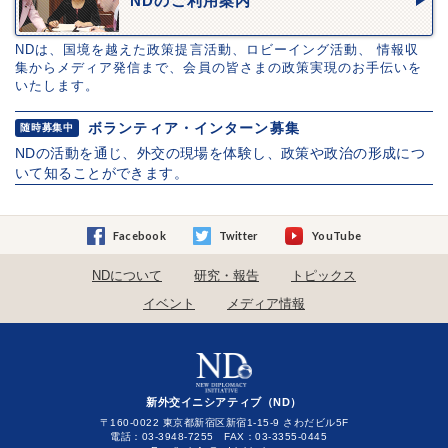
NDのご利用案内
NDは、国境を越えた政策提言活動、ロビーイング活動、 情報収
集からメディア発信まで、会員の皆さまの政策実現のお手伝いを
いたします。
ボランティア・インターン募集
随時募集中
NDの活動を通じ、外交の現場を体験し、政策や政治の形成につ
いて知ることができます。
Facebook
Twitter
YouTube
NDについて
研究・報告
トピックス
イベント
メディア情報
新外交イニシアティブ（ND）
〒160-0022 東京都新宿区新宿1-15-9 さわだビル5F
電話：03-3948-7255 FAX：03-3355-0445