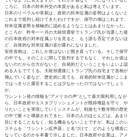
ているように見えますが、それが矛盾なく一つになっていると
ころに、日本の対米外交の本質があると私は考えています。
日本のリベラルや革新は、政府の対米従属の姿勢はよくないと
これまで批判し続けてきたわけですが、保守の側はこれまで、
対米従属姿勢を積極的に認めるようなことはあまりなかった。
ところが、昨年一一月の大統領選挙でトランプ氏が当選した後
の日本政府の対米従属ぶりを見ると、もう誰も否定できないほ
ど、自発的な対米従属の姿が露わになりました。
安倍首相は、これしか道はないと開き直っている。そして保守
の中でも、そのことに関して批判するでもなく、それしか道は
ないのだから仕方がないと、自発的だということをいよいよ認
める人もでてくる。大統領選後にトランプ氏の自宅まで首相が
飛んでいく姿など、歴史的に見ても、自発的対米従属がここま
ではっきりと露呈することは少なかったのではないでしょう
か。
ワシントン発の情報を“アメリカの声”として最大限利用しなが
ら、日本政府やエスタブリッシュメントが既得権益を守り、や
りたいことを実現していくシステムが、戦後七十数年間の歴史
の中で脈々と構築されてきた。日本の人のほとんどは、あまり
目にすることもなく、知る機会もないことですが、私はこのシ
ステムを「ワシントン拡声器」と名づけて、どのような構造に
なっているのかを本書で示しました。日本政府や企業は、アメ