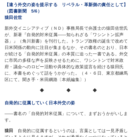
【違う外交の姿を提示する リベラル・革新側の責任として】
（図書新聞 5/6）
猿田佐世
新外交イニシアティブ（ＮＤ）事務局長で弁護士の猿田佐世氏
が、新著『自発的対米従属――知られざる「ワシントン拡声
器」』（角川新書）を刊行した。トランプ政権の誕生で改めて
日米関係の動向に注目が集まるなか、その書名のとおり、日本
が続ける「自発的対米従属」の本質に迫った一書である。外交
に市民の多様な声を反映させるために、ワシントンで対米政
府・議会へのロビー活動や具体的な政策提言を続ける猿田氏
に、本書をめぐって話をうかがった。（４・６日、東京都練馬
区にて。聞き手・米田綱路〔本紙編集〕）
◆ ◆ ◆
自発的に従属していく日本外交の姿
――書名の「自発的対米従属」について、まずおうかがいしま
す。
猿田
自発的に従属するというのは、言葉としては一見矛盾し