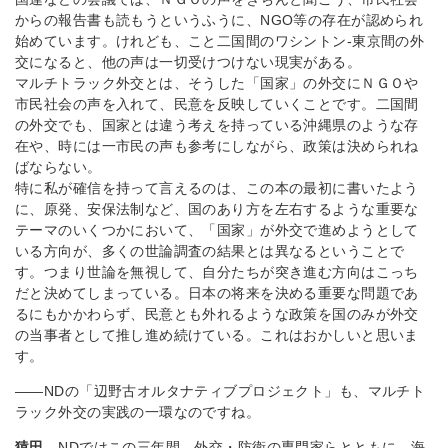
からの報告書も読もうというふうに、NGO等の存在が認められ
始めています。けれども、こと二国間のワシントン‐東京間の外
交になると、他の声は一切受けつけない現実がある。
マルチトラック外交とは、そうした「国家」の外交にＮＧＯや
市民社会の声を入れて、民意を反映していくことです。二国間
の外交でも、国家とは違う考えを持っている沖縄県のような存
在や、時には一市民の声も参考にしながら、政策は決められね
ばならない。
特に私が確信を持って言えるのは、この本の最初に書いたよう
に、原発、安保法制など、国のあり方を左右するような重要な
テーマのいくつかにおいて、「国家」が外交で進めようとして
いる方向が、多くの世論調査の結果とは異なるということで
す。つまり世論を無視して、自分たちが突き進む方向はこっち
だと決めてしまっている。日本の将来を決める重要な問題であ
るにもかかわらず、民意とも外れるような政策を国のみが外交
の当事者として推し進め続けている。これはおかしいと思いま
す。
――NDの「辺野古オルタナティブプロジェクト」も、マルチト
ラック外交の実践の一環なのですね。
猿田
NDではこの三年間、外交・防衛の専門家らとともに、海