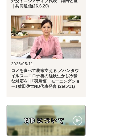
外交イニシアティブ代表 猿田佐世
｜共同通信(26.6.20)
2026/05/11
コメを食べて農家支える ／ハンタウ
イルス―コロナ禍の経験生かし冷静
な対応を｜｢羽鳥慎一モーニングショ
ー｣猿田佐世ND代表発言 (26/5/11)