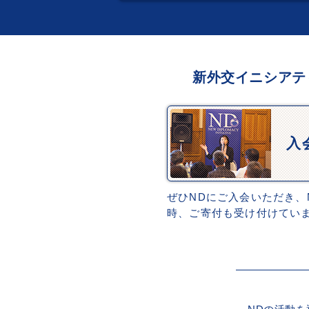
新外交イニシアテ
入
ぜひNDにご入会いただき、
時、ご寄付も受け付けてい