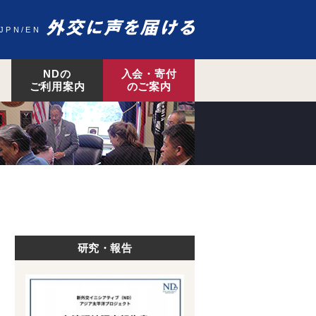
JPN
EN
NDの
入会・寄付
ご利用案内
のご案内
研究・報告