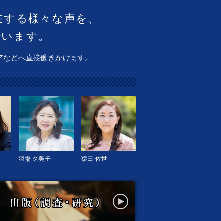
在する様々な声を、
でいます。
アなどへ直接働きかけます。
羽場 久美子
猿田 佐世