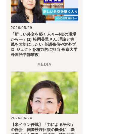
2026/05/29
「新しい外交を築く人々―NDの現場
から―」(1) 松岡美里さん 理論と実
践を大切にしたい 英語発信や対外プ
ロ ジェクトを精力的に担当 帝京大学
外国語学部准教
2026/06/24
【米イラン停戦】「力による平和」
の挫折 国際秩序回復の機会に 新