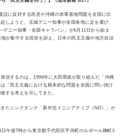
ら「民主主義を問う」】（琉球新報 5/27）
建設に反対する民意や沖縄の米軍基地問題を全国に伝
喚起しようと、玉城デニー知事が全国各地に足を運び、
AWA―デニー知事・全国キャラバン」が6月11日から始ま
基地が集中する現状を訴え、日本の民主主義や地方自治
発信するのは、1996年に大田県政が取り組んだ「沖縄
事は「民主主義における根本的な問題を全国に問い掛け
開催する考えを示してきた。
きたシンクタンク「新外交イニシアティブ（ND）」が
1日午後7時から東京都千代田区平河町のルポール麹町3