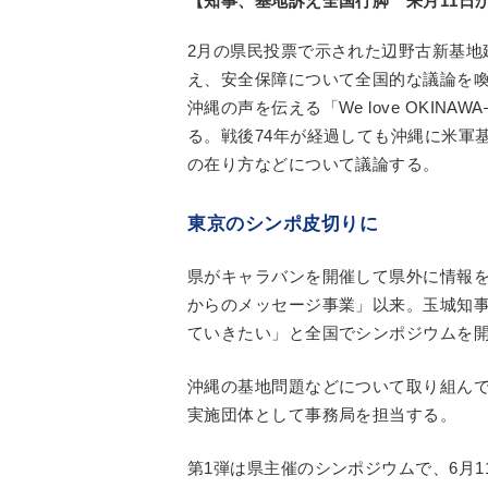
【知事、基地訴え全国行脚 来月11日か
2月の県民投票で示された辺野古新基地
え、安全保障について全国的な議論を
沖縄の声を伝える「We love OKIN
る。戦後74年が経過しても沖縄に米軍
の在り方などについて議論する。
東京のシンポ皮切りに
県がキャラバンを開催して県外に情報を
からのメッセージ事業」以来。玉城知
ていきたい」と全国でシンポジウムを
沖縄の基地問題などについて取り組んで
実施団体として事務局を担当する。
第1弾は県主催のシンポジウムで、6月1