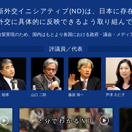
新外交イニシアティブ(ND)は、日本に存
外交に具体的に反映できるよう取り組ん
政策実現のため、国内はもとより各国における政府・議会・メディ
評議員／代表
 朝博
山口 二郎
藤原 帰一
芦澤 久仁子