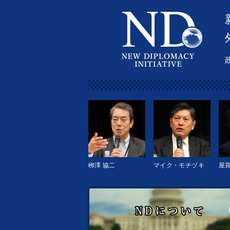
栁澤 協二
マイク・モチヅキ
屋良