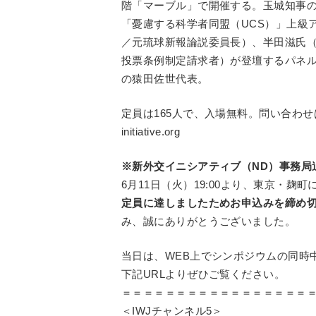
階「マーブル」で開催する。玉城知事
「憂慮する科学者同盟（UCS）」上級
／元琉球新報論説委員長）、半田滋氏
投票条例制定請求者）が登壇するパネル
の猿田佐世代表。
定員は165人で、入場無料。問い合わせはND
initiative.org
※新外交イニシアティブ（ND）事務局追記（
6月11日（火）19:00より、東京・
定員に達しましたためお申込みを締め
み、誠にありがとうございました。
当日は、WEB上でシンポジウムの同時
下記URLよりぜひご覧ください。
＝＝＝＝＝＝＝＝＝＝＝＝＝＝＝＝＝
＜IWJチャンネル5＞