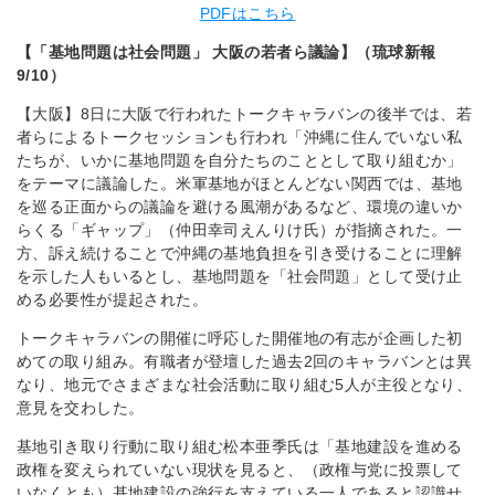
PDFはこちら
【「基地問題は社会問題」 大阪の若者ら議論】（琉球新報
9/10）
【大阪】8日に大阪で行われたトークキャラバンの後半では、若
者らによるトークセッションも行われ「沖縄に住んでいない私
たちが、いかに基地問題を自分たちのこととして取り組むか」
をテーマに議論した。米軍基地がほとんどない関西では、基地
を巡る正面からの議論を避ける風潮があるなど、環境の違いか
らくる「ギャップ」（仲田幸司えんりけ氏）が指摘された。一
方、訴え続けることで沖縄の基地負担を引き受けることに理解
を示した人もいるとし、基地問題を「社会問題」として受け止
める必要性が提起された。
トークキャラバンの開催に呼応した開催地の有志が企画した初
めての取り組み。有職者が登壇した過去2回のキャラバンとは異
なり、地元でさまざまな社会活動に取り組む5人が主役となり、
意見を交わした。
基地引き取り行動に取り組む松本亜季氏は「基地建設を進める
政権を変えられていない現状を見ると、（政権与党に投票して
いなくとも）基地建設の強行を支えている一人であると認識せ