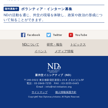
ボランティア・インターン募集
随時募集中
NDの活動を通じ、外交の現場を体験し、政策や政治の形成につ
いて知ることができます。
Facebook
Twitter
YouTube
NDについて
研究・報告
トピックス
イベント
メディア情報
新外交イニシアティブ（ND）
〒160-0022 東京都新宿区新宿1-15-9 さわだビル5F
電話：03-3948-7255 FAX：03-3355-0445
Email：
サイトマップ
個人情報保護方針
Copyright© New Diplomacy Initiative. All Rights Reserved.