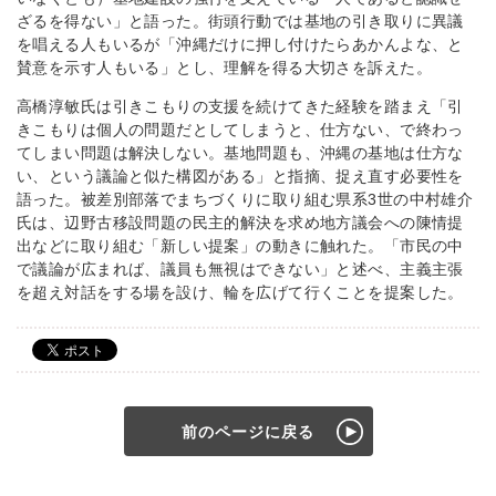
ざるを得ない」と語った。街頭行動では基地の引き取りに異議
を唱える人もいるが「沖縄だけに押し付けたらあかんよな、と
賛意を示す人もいる」とし、理解を得る大切さを訴えた。
高橋淳敏氏は引きこもりの支援を続けてきた経験を踏まえ「引
きこもりは個人の問題だとしてしまうと、仕方ない、で終わっ
てしまい問題は解決しない。基地問題も、沖縄の基地は仕方な
い、という議論と似た構図がある」と指摘、捉え直す必要性を
語った。被差別部落でまちづくりに取り組む県系3世の中村雄介
氏は、辺野古移設問題の民主的解決を求め地方議会への陳情提
出などに取り組む「新しい提案」の動きに触れた。「市民の中
で議論が広まれば、議員も無視はできない」と述べ、主義主張
を超え対話をする場を設け、輪を広げて行くことを提案した。
前のページに戻る