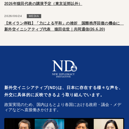
2026年猿田代表の講演予定（東京近郊以外）
2026/06/24
MEDIA
【米イラン停戦】「力による平和」の挫折 国際秩序回復の機会に
新外交イニシアティブ代表 猿田佐世｜共同通信(26.6.20)
新外交イニシアティブ(ND)は、日本に存在する様々な声を、
外交に具体的に反映できるよう取り組んでいます。
政策実現のため、国内はもとより各国における政府・議会・メデ
ィアなどへ直接働きかけます。