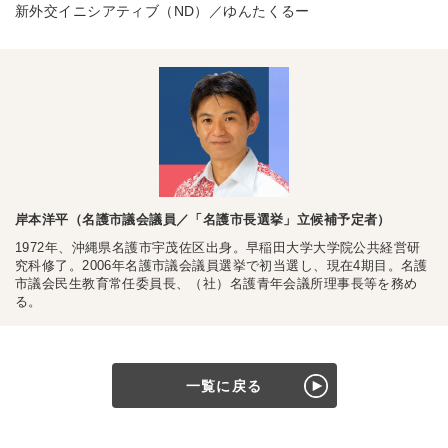
新外交イニシアティブ（ND）／ゆんたくるー
岸本洋平（名護市議会議員／「名護市長選挙」立候補予定者）
1972年、沖縄県名護市宇茂佐区出身。早稲田大学大学院公共経営研
究科修了。2006年名護市議会議員選挙で初当選し、現在4期目。名護
市議会民生教育常任委員長、（社）名護青年会議所理事長等を務め
る。
一覧に戻る