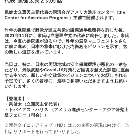
代表 泉健太氏との対話
泉健太立憲民主党代表の講演会がアメリカ進歩センター（the
Center for American Progress）主催で開催されます。
昨年の衆院選で野党が連立与党の議席過半数獲得を許した後、
2021年11月に、泉氏は立憲民主党の代表に就任しました。泉氏
は、今夏の参院選が迫る中で、昨年の選挙マニフェストをさら
に前に進め、日本の将来にむけた均衡あるビジョンを示す、党
の新しい道筋を描いています。
当日は、特に、日本の周辺地域の安全保障環境が悪化の一途を
たどり、気候変動やCovid-19対策など国境を越えた課題に直面
する中での、新しい外交政策のビジョンについてお話しされる
予定です。多くの皆様に、是非ご参加いただきますようお願い
いたします。
【登壇者】
・泉健太（立憲民主党代表）
・トバイアス・ハリス （アメリカ進歩センター・アジア研究上
級フェロー（司会））
※新外交イニシアティブ（ND）はこの企画の実現に向けて、当
初よりサポートを行ってまいりました。