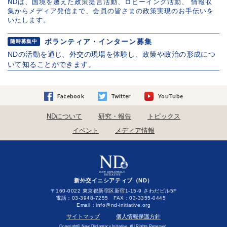
NDは、国境を越えた政策提言活動、ロビーイング活動、 情報収
集からメディア発信まで、会員の皆さまの政策実現のお手伝いを
いたします。
ボランティア・インターン募集
随時募集中
NDの活動を通じ、外交の現場を体験し、政策や政治の形成につ
いて知ることができます。
Facebook
Twitter
YouTube
NDについて
研究・報告
トピックス
イベント
メディア情報
新外交イニシアティブ（ND）
〒160-0022 東京都新宿区新宿1-15-9 さわだビル5F
電話：03-3948-7255 FAX：03-3355-0445
Email：
サイトマップ
個人情報保護方針
Copyright© New Diplomacy Initiative. All Rights Reserved.