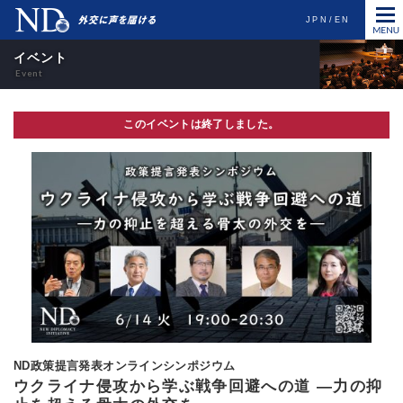
JPN
EN
イベント
このイベントは終了しました。
ND政策提言発表オンラインシンポジウム
ウクライナ侵攻から学ぶ戦争回避への道 ―力の抑