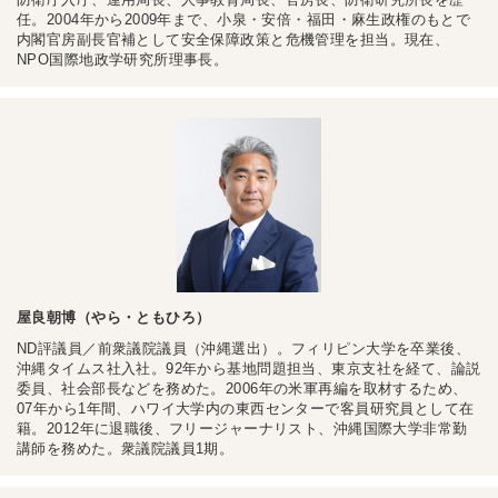
任。2004年から2009年まで、小泉・安倍・福田・麻生政権のもとで
内閣官房副長官補として安全保障政策と危機管理を担当。現在、
NPO国際地政学研究所理事長。
屋良朝博（やら・ともひろ）
ND評議員／前衆議院議員（沖縄選出）。フィリピン大学を卒業後、
沖縄タイムス社入社。92年から基地問題担当、東京支社を経て、論説
委員、社会部長などを務めた。2006年の米軍再編を取材するため、
07年から1年間、ハワイ大学内の東西センターで客員研究員として在
籍。2012年に退職後、フリージャーナリスト、沖縄国際大学非常勤
講師を務めた。衆議院議員1期。