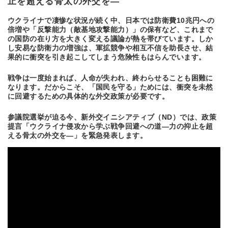
止を超える骨太の外交を―
ウクライナで凄惨な状況が続く中、日本では防衛費10兆円への
倍増や「反撃能力（敵基地攻撃能力）」の保有など、これまで
の国防の在り方を大きく変える議論が熱を帯びています。しか
し安易な防衛力の増強は、軍拡競争や相互不信を助長させ、結
果的に衝突を引き起こしてしまう危険性もはらんでいます。
戦争は一度始まれば、人命が失われ、終わらせることも困難に
なります。だからこそ、「国民を守る」ためには、衝突を未然
に回避するための具体的な外交政策が必要です。
参議院選挙が迫る今、新外交イニシアティブ（ND）では、政策
提言「ウクライナ侵攻から学ぶ戦争回避への道―力の抑止を超
える骨太の外交を―」を緊急発表します。