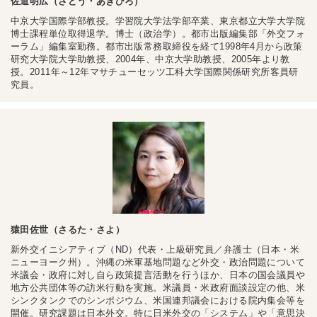
佐道明広（さどう・あきひろ）
中京大学国際学部教授。学習院大学法学部卒業、東京都立大学大学院
博士課程単位取得退学。博士（政治学）。都市出版編集部「外交フォ
ーラム」編集室勤務。都市出版常務取締役を経て1998年4月から政策
研究大学院大学助教授、2004年、中京大学助教授、2005年より教
授。2011年～12年マサチューセッツ工科大学国際関係研究所客員研
究員。
猿田佐世（さるた・さよ）
新外交イニシアティブ（ND）代表・上級研究員／弁護士（日本・米
ニューヨーク州）。沖縄の米軍基地問題など外交・政治問題について
米議会・政府に対し自ら政策提言活動を行うほか、日本の国会議員や
地方公共団体等の訪米行動を実施。米議員・米政府面談設定の他、米
シンクタンクでのシンポジウム、米国連邦議会における院内集会等を
開催。研究課題は日本外交。特に日米外交の「システム」や「意思決