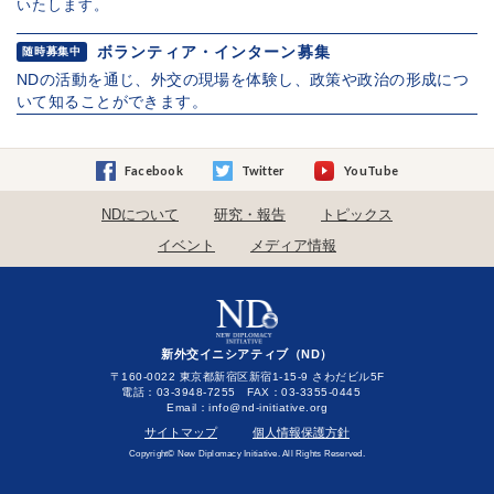
いたします。
ボランティア・インターン募集
随時募集中
NDの活動を通じ、外交の現場を体験し、政策や政治の形成につ
いて知ることができます。
Facebook
Twitter
YouTube
NDについて
研究・報告
トピックス
イベント
メディア情報
新外交イニシアティブ（ND）
〒160-0022 東京都新宿区新宿1-15-9 さわだビル5F
電話：03-3948-7255 FAX：03-3355-0445
Email：
サイトマップ
個人情報保護方針
Copyright© New Diplomacy Initiative. All Rights Reserved.