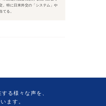
交。特に日米外交の「システム」や
当てる。
在する様々な声を、
でいます。