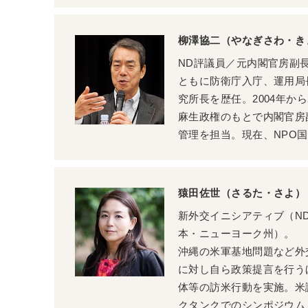
柳澤協二（やなぎさわ・き
ND評議員／元内閣官房副長
ともに防衛庁入庁、運用局
究所長を歴任。2004年か
麻生政権のもとで内閣官房
管理を担当。現在、NPO
猿田佐世（さるた・さよ）
新外交イニシアティブ（N
本・ニューヨーク州）。
沖縄の米軍基地問題など外
に対し自ら政策提言を行う
体等の訪米行動を実施。米
クタンクでのシンポジウム