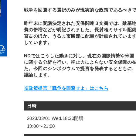
戦争を回避する選択のみが現実的な政策であるべき
昨年末に閣議決定された安保関連３文書では、敵基
費の倍増などが明記されました。長射程ミサイル配
宮古のほか、うるま市勝連に配備が計画されていま
しています。
NDではこうした動きに対し、現在の国際情勢や米国
に関する分析を行い、抑止力によらない安全保障の
た。今回のシンポジウムで提言を発表するとともに
議論します。
※政策提言「戦争を回避せよ」はこちら
日時
2023/03/01 Wed.18:30開場
19:00〜21:00