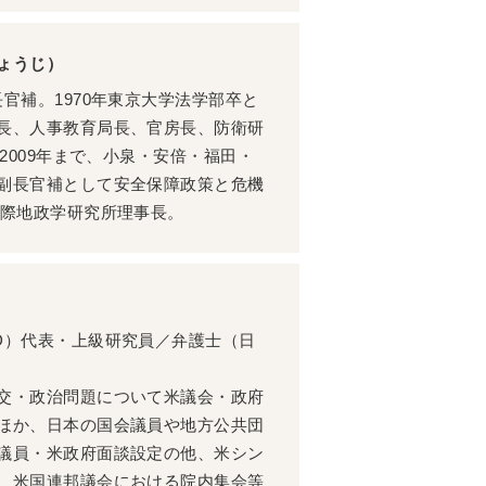
ょうじ）
官補。1970年東京大学法学部卒と
長、人事教育局長、官房長、防衛研
ら2009年まで、小泉・安倍・福田・
副長官補として安全保障政策と危機
国際地政学研究所理事長。
D）代表・上級研究員／弁護士（日
交・政治問題について米議会・政府
ほか、日本の国会議員や地方公共団
議員・米政府面談設定の他、米シン
、米国連邦議会における院内集会等