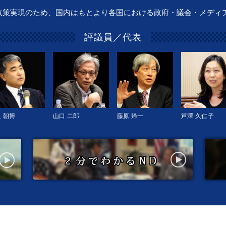
政策実現のため、国内はもとより各国における政府・議会・メディ
評議員／代表
 朝博
山口 二郎
藤原 帰一
芦澤 久仁子