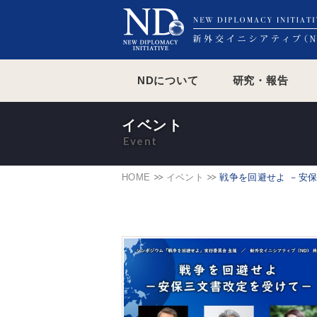
NDについて
研究・報告
イベント
HOME
イベント
戦争を回避せよ －安