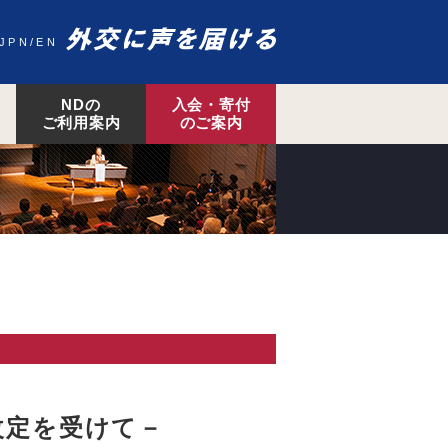
JPN
EN
NDの
入会・寄付
ご利用案内
のご案内
改定を受けて－