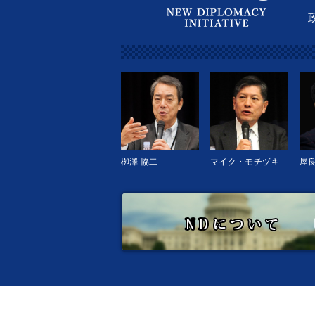
栁澤 協二
マイク・モチヅキ
屋良