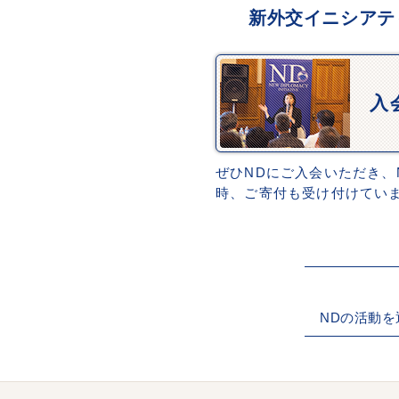
新外交イニシアテ
入
ぜひNDにご入会いただき、
時、ご寄付も受け付けてい
NDの活動