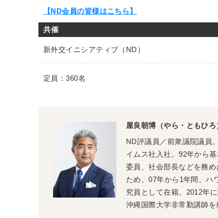
【ND会員の皆様はこちら】
共催
新外交イニシアティブ（ND）
定員：360名
屋良朝博（やら・ともひろ
ND評議員／前衆議院議員
イムス社入社。92年から
委員、社会部長などを務めた
ため、07年から1年間、
究員として在籍。2012年
沖縄国際大学非常勤講師を