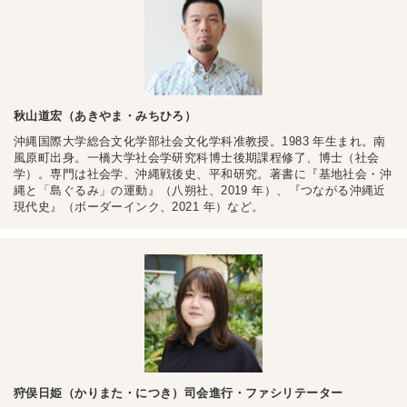
秋山道宏（あきやま・みちひろ）
沖縄国際大学総合文化学部社会文化学科准教授。1983 年生まれ。南
風原町出身。一橋大学社会学研究科博士後期課程修了、博士（社会
学）。専門は社会学、沖縄戦後史、平和研究。著書に『基地社会・沖
縄と「島ぐるみ」の運動』（八朔社、2019 年）、『つながる沖縄近
現代史』（ボーダーインク、2021 年）など。
狩俣日姫（かりまた・につき）司会進行・ファシリテーター