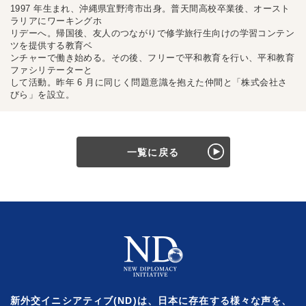
1997 年生まれ、沖縄県宜野湾市出身。普天間高校卒業後、オースト
ラリアにワーキングホ
リデーへ。帰国後、友人のつながりで修学旅行生向けの学習コンテン
ツを提供する教育ベ
ンチャーで働き始める。その後、フリーで平和教育を行い、平和教育
ファシリテーターと
して活動。昨年 6 月に同じく問題意識を抱えた仲間と「株式会社さ
びら」を設立。
一覧に戻る
新外交イニシアティブ(ND)は、日本に存在する様々な声を、