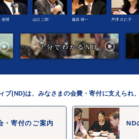
 朝博
山口 二郎
藤原 帰一
芦澤 久仁子
ィブ(ND)は、みなさまの会費・寄付に支えられ
会・寄付のご案内
N