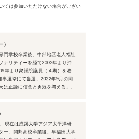
ついては参加いただけない場合がござい
ー）
専門学校卒業後、中部地区老人福祉
ナリティーを経て2002年より沖
09年より衆議院議員（４期）を務
知事選挙にて当選、2022年9月の同
天は正論に信念と勇気を与える」。
）
身。現在は成蹊大学アジア太平洋研
ター。開邦高校卒業後、早稲田大学