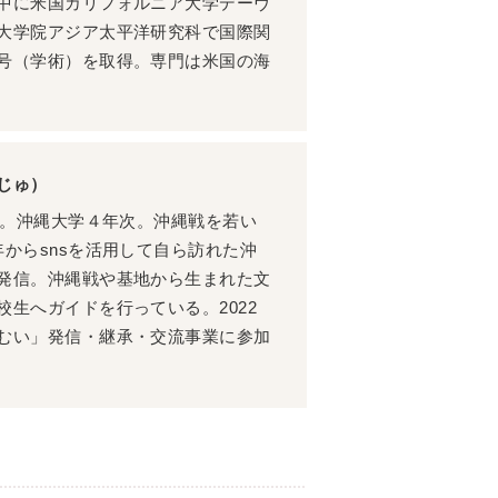
中に米国カリフォルニア大学デーヴ
大学院アジア太平洋研究科で国際関
号（学術）を取得。専門は米国の海
じゅ）
身。沖縄大学４年次。沖縄戦を若い
からsnsを活用して自ら訪れた沖
発信。沖縄戦や基地から生まれた文
生へガイドを行っている。2022
むい」発信・継承・交流事業に参加