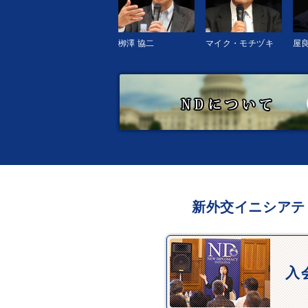
栁澤 協二
マイク・モチヅキ
屋良
新外交イニシアテ
入