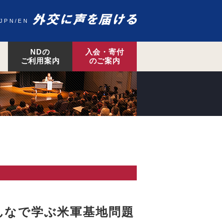
JPN
EN
NDの
入会・寄付
ご利用案内
のご案内
んなで学ぶ米軍基地問題