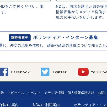
NDをご支援ください。随
NDは、国境を越えた政策提
ます。
情報収集からメディア発信ま
現のお手伝いをいたします。
ボランティア・インターン募集
随時募集中
を通じ、外交の現場を体験し、政策や政治の形成について知ること
Facebook
Twitter
YouTub
報告
トピックス
イベント
メディア情報
個人情報保護方針
お問
寄付のご案内
NDのご利用案内
ボランティア・イン