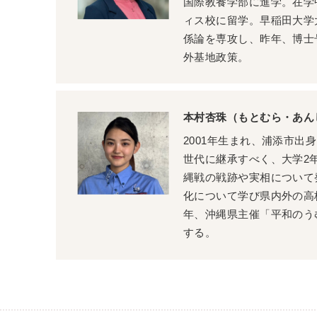
国際教養学部に進学。在学
ィス校に留学。早稲田大学
係論を専攻し、昨年、博士
外基地政策。
本村杏珠（もとむら・あん
2001年生まれ、浦添市出
世代に継承すべく、大学2年
縄戦の戦跡や実相について
化について学び県内外の高校
年、沖縄県主催「平和のう
する。