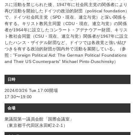
スに活動を禁じられた後、1947年に社会民主党の関係者により
再び活動を開始したドイツの政治的財団（political foundation）
で、ドイツ社会民主党（SPD・現在、連立与党）と深い関係を
有する。キリスト教民主同盟（CDU・現在、連立与党）の関係
者が1964年に設立したコンラート・アデナウアー財団、キリス
ト教社会同盟（CSU・現在、連立与党）関係者が1967年に設立
したハンス・ザイデル財団など、ドイツでは各政党と強い結び
つきを有する政治的財団が国内外で活動を展開している。（参
照：”Foreign Political Aid: The German Political Foundations
and Their US Counterparts” Michael Pinto-Duschinsky）
日時
2024/03/26 Tue.17:00開場
17:30〜19:00
会場
衆議院第一議員会館「国際会議室」
（東京都千代田区永田町2-2-1）