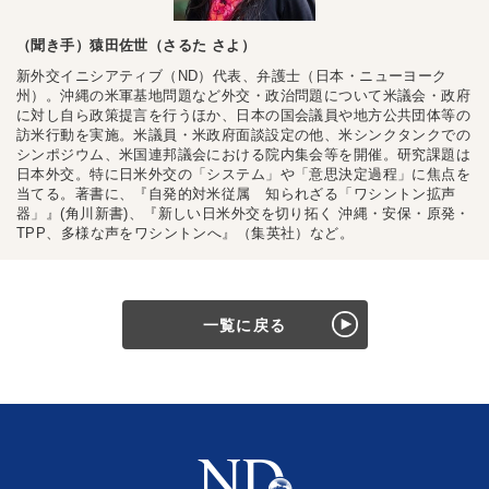
（聞き手）猿田佐世（さるた さよ）
新外交イニシアティブ（ND）代表、弁護士（日本・ニューヨーク
州）。沖縄の米軍基地問題など外交・政治問題について米議会・政府
に対し自ら政策提言を行うほか、日本の国会議員や地方公共団体等の
訪米行動を実施。米議員・米政府面談設定の他、米シンクタンクでの
シンポジウム、米国連邦議会における院内集会等を開催。研究課題は
日本外交。特に日米外交の「システム」や「意思決定過程」に焦点を
当てる。著書に、『自発的対米従属 知られざる「ワシントン拡声
器」』(角川新書)、『新しい日米外交を切り拓く 沖縄・安保・原発・
TPP、多様な声をワシントンへ』（集英社）など。
一覧に戻る