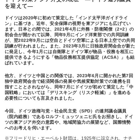
を迎えて―
ドイツは2020年に初めて策定した「インド太平洋ガイドライ
ン」に基づき、近年、安全保障の視野を東アジアにも広げてい
ます。日本との間では、2021年4月に外務・防衛閣僚（2+2）の
初会合が開かれて以降、同年9月にインド洋東部での共同訓練
が、翌2022年9月には空自とドイツ空軍による日本上空での共同
訓練が行われました。また、2023年3月に日独政府間会合が新た
に発足し、今年1月には自衛隊とドイツ軍が物品・役務を相互に
提供できるようにする「物品役務相互提供協定（ACSA）」も結
ばれています。
他方、ドイツと中国との関係では、2023年6月に開かれた第7回
独中政府間会合で経済関係の発展や気候変動対策での連携を目
指すこととされながら、同年7月にドイツが初めて策定した「中
国戦略」においては「デリスキング（リスク軽減）」を進める
必要性についても言及されました。
今回、ドイツ政権与党・社会民主党（SPD）の連邦議会議員
（院内総務）であるロルフ･ミュッツェニヒ氏をお招きし、ドイ
ツの東アジア外交の意図や、地域間協力の展望など、国際情勢
へのお考えを伺います。
※フリードリヒ・エーベルト財団は、1925年に設立され、ナチ