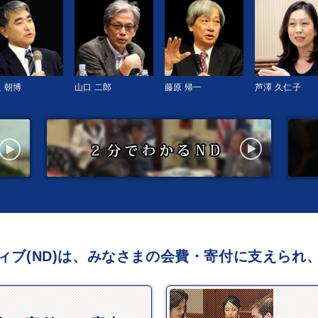
 朝博
山口 二郎
藤原 帰一
芦澤 久仁子
ィブ(ND)は、みなさまの会費・寄付に支えられ