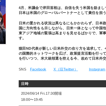
4月、米議会で岸田首相は、自信を失う米国を励まし
日本は米国のグローバルパートナーとして責任を担
日米の置かれる状況は異なるにもかかわらず、日本
国に方向性をも示しながら、日米一体となって中国
東アジア地域の緊張は高まりを見せるばかりで、軍
す。
猿田ND代表が新しい日米外交の在り方を追求して、
の国際的ネットワークを広げ、政策提言活動を行っ
を行いつつ、米大統領選を控える今、改めて日米外
SNS
Facebook
X（旧Twitter）
Instagram
日時
2024/06/14 Fri.17:30開場
18:00〜19:45