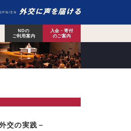
JPN
EN
NDの
入会・寄付
ご利用案内
のご案内
外交の実践－