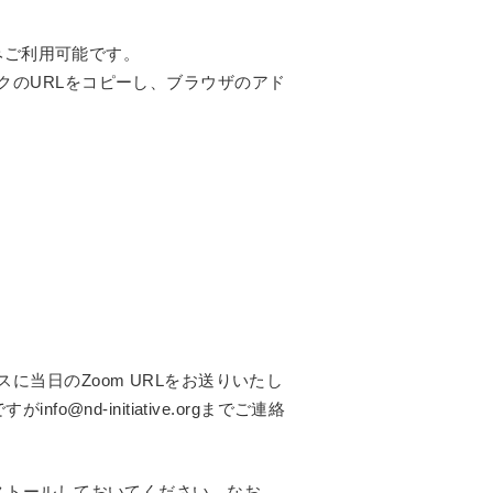
のみご利用可能です。
クのURLをコピーし、ブラウザのアド
当日のZoom URLをお送りいたし
@nd-initiative.orgまでご連絡
ストールしておいてください。なお、