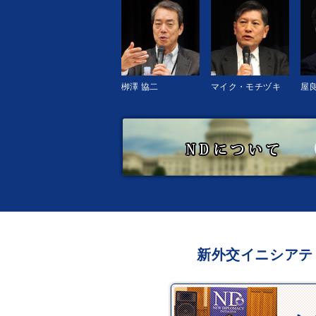
栁澤 協二
マイク・モチヅキ
屋良
新外交イニシアテ