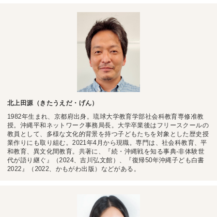
北上田源（きたうえだ・げん）
1982年生まれ、京都府出身。琉球大学教育学部社会科教育専修准教
授。沖縄平和ネットワーク事務局長。大学卒業後はフリースクールの
教員として、多様な文化的背景を持つ子どもたちを対象とした歴史授
業作りにも取り組む。2021年4月から現職。専門は、社会科教育、平
和教育、異文化間教育。共著に、『続・沖縄戦を知る事典-非体験世
代が語り継ぐ』（2024、吉川弘文館）、『復帰50年沖縄子ども白書
2022』（2022、かもがわ出版）などがある。