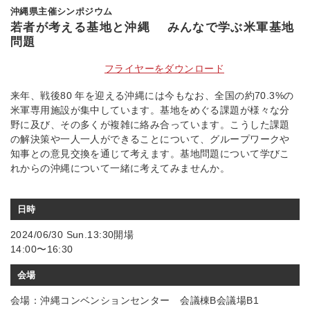
沖縄県主催シンポジウム
若者が考える基地と沖縄 みんなで学ぶ米軍基地
問題
フライヤーをダウンロード
来年、戦後80 年を迎える沖縄には今もなお、全国の約70.3%の
米軍専用施設が集中しています。基地をめぐる課題が様々な分
野に及び、その多くが複雑に絡み合っています。こうした課題
の解決策や一人一人ができることについて、グループワークや
知事との意見交換を通じて考えます。基地問題について学びこ
れからの沖縄について一緒に考えてみませんか。
日時
2024/06/30 Sun.13:30開場
14:00〜16:30
会場
会場：沖縄コンベンションセンター 会議棟B会議場B1