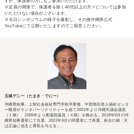
すが、保護者の方にもご参加いただけます。
※定員の関係で、保護者を除く40代以上の方々については参加
いただけない場合がございます。
※当日シンポジウムの様子を撮影し、その後沖縄県公式
YouTubeにて公開いたしますのでご留意ください。
玉城デニー（たまき・でにー）
沖縄県知事。上智社会福祉専門学校卒業後、中部地区老人福祉センタ
ー職員やラジオパーソナリティーを経て2002年より沖縄市議会議員
（１期）、2009年より衆議院議員（４期）を務める。2018年9月の沖
縄県知事選挙にて当選、2022年9月の同選挙にて再選。座右の銘「天
は正論に信念と勇気を与える」。