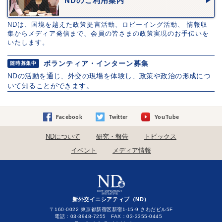
NDのご利用案内
NDは、国境を越えた政策提言活動、ロビーイング活動、 情報収
集からメディア発信まで、会員の皆さまの政策実現のお手伝いを
いたします。
ボランティア・インターン募集
随時募集中
NDの活動を通じ、外交の現場を体験し、政策や政治の形成につ
いて知ることができます。
Facebook
Twitter
YouTube
NDについて
研究・報告
トピックス
イベント
メディア情報
新外交イニシアティブ（ND）
〒160-0022 東京都新宿区新宿1-15-9 さわだビル5F
電話：03-3948-7255 FAX：03-3355-0445