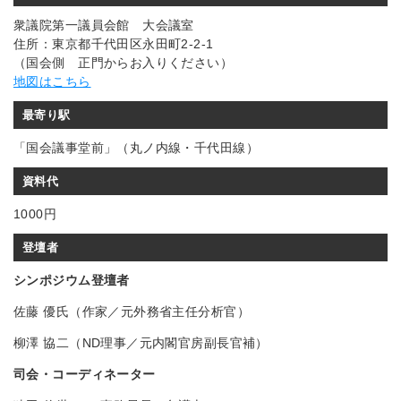
衆議院第一議員会館 大会議室
住所：東京都千代田区永田町2-2-1
（国会側 正門からお入りください）
地図はこちら
最寄り駅
「国会議事堂前」（丸ノ内線・千代田線）
資料代
1000円
登壇者
シンポジウム登壇者
佐藤 優氏（作家／元外務省主任分析官）
柳澤 協二（ND理事／元内閣官房副長官補）
司会・コーディネーター