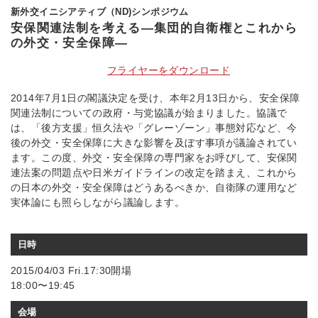
新外交イニシアティブ（ND)シンポジウム
安保関連法制を考える―集団的自衛権とこれから
の外交・安全保障―
フライヤーをダウンロード
2014年7月1日の閣議決定を受け、本年2月13日から、安全保障
関連法制についての政府・与党協議が始まりました。協議で
は、「後方支援」恒久法や「グレーゾーン」事態対応など、今
後の外交・安全保障に大きな影響を及ぼす事項が議論されてい
ます。この度、外交・安全保障の専門家をお呼びして、安保関
連法案の問題点や日米ガイドラインの改定を踏まえ、これから
の日本の外交・安全保障はどうあるべきか、自衛隊の運用など
実体論にも照らしながら議論します。
日時
2015/04/03 Fri.17:30開場
18:00〜19:45
会場