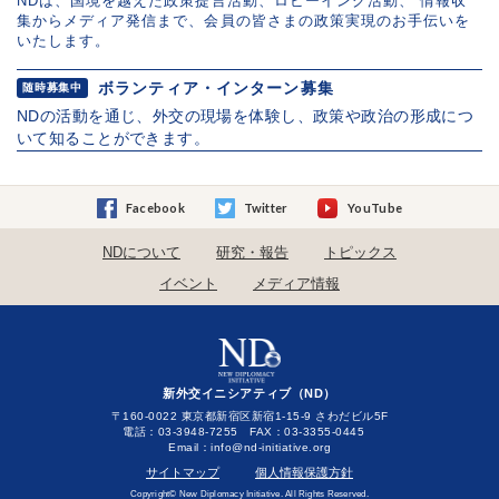
NDは、国境を越えた政策提言活動、ロビーイング活動、 情報収
集からメディア発信まで、会員の皆さまの政策実現のお手伝いを
いたします。
ボランティア・インターン募集
随時募集中
NDの活動を通じ、外交の現場を体験し、政策や政治の形成につ
いて知ることができます。
Facebook
Twitter
YouTube
NDについて
研究・報告
トピックス
イベント
メディア情報
新外交イニシアティブ（ND）
〒160-0022 東京都新宿区新宿1-15-9 さわだビル5F
電話：03-3948-7255 FAX：03-3355-0445
Email：
サイトマップ
個人情報保護方針
Copyright© New Diplomacy Initiative. All Rights Reserved.