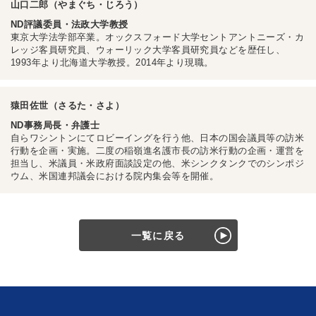
山口二郎（やまぐち・じろう）
ND評議委員・法政大学教授
東京大学法学部卒業。オックスフォード大学セントアントニーズ・カ
レッジ客員研究員、ウォーリック大学客員研究員などを歴任し、
1993年より北海道大学教授。2014年より現職。
猿田佐世（さるた・さよ）
ND事務局長・弁護士
自らワシントンにてロビーイングを行う他、日本の国会議員等の訪米
行動を企画・実施。二度の稲嶺進名護市長の訪米行動の企画・運営を
担当し、米議員・米政府面談設定の他、米シンクタンクでのシンポジ
ウム、米国連邦議会における院内集会等を開催。
一覧に戻る