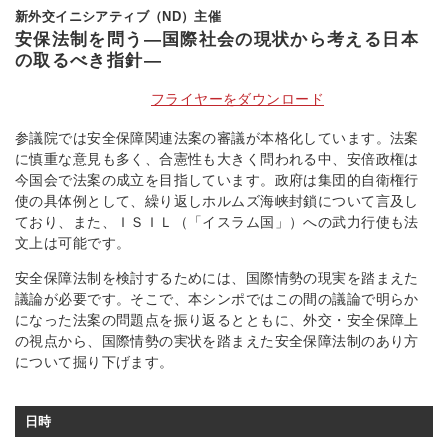
新外交イニシアティブ（ND）主催
安保法制を問う―国際社会の現状から考える日本
の取るべき指針―
フライヤーをダウンロード
参議院では安全保障関連法案の審議が本格化しています。法案
に慎重な意見も多く、合憲性も大きく問われる中、安倍政権は
今国会で法案の成立を目指しています。政府は集団的自衛権行
使の具体例として、繰り返しホルムズ海峡封鎖について言及し
ており、また、ＩＳＩＬ（「イスラム国」）への武力行使も法
文上は可能です。
安全保障法制を検討するためには、国際情勢の現実を踏まえた
議論が必要です。そこで、本シンポではこの間の議論で明らか
になった法案の問題点を振り返るとともに、外交・安全保障上
の視点から、国際情勢の実状を踏まえた安全保障法制のあり方
について掘り下げます。
日時