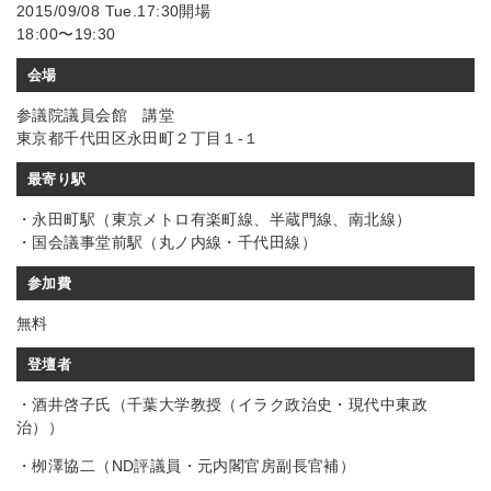
2015/09/08 Tue.17:30開場
18:00〜19:30
会場
参議院議員会館 講堂
東京都千代田区永田町２丁目１‐１
最寄り駅
・永田町駅（東京メトロ有楽町線、半蔵門線、南北線）
・国会議事堂前駅（丸ノ内線・千代田線）
参加費
無料
登壇者
・酒井啓子氏（千葉大学教授（イラク政治史・現代中東政
治））
・栁澤協二（ND評議員・元内閣官房副長官補）