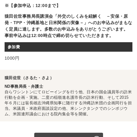
※【参加申込：12:00まで】
猿田佐世事務局長講演会「外交のしくみを紐解く －安保・原
発・TPP・沖縄基地と日米関係の実像－」へのお申込みがまもな
く定員に達します。多数のお申込みをありがとうございます。
事前申込みは12:00時点で締め切らせていただきます。
参加費
1000円
猿田佐世（さるた・さよ）
ND事務局長・弁護士
自らワシントンにてロビーイングを行う他、日本の国会議員等の訪米
行動を企画・実施。二度の稲嶺進名護市長の訪米行動、そして2015
年６月には翁長雄志沖縄県知事に随行する沖縄訪米団の企画同行を担
当。米議員・米政府面談設定の他、米シンクタンクでのシンポジウ
ム、米国連邦議会における院内集会等を開催。