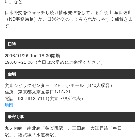
い」など、
日米外交をウォッチし続け情報発信をしている弁護士 猿田佐世
（ND事務局長）が、日米外交のしくみをわかりやすく紐解きま
す。
日時
2016/01/26 Tue.18:30開場
19:00〜21:00（当日はお早めにご来場ください）
会場
文京シビックセンター 2Ｆ 小ホール（370人収容）
住所：東京都文京区春日1‐16‐21
電話：03-3812-7111(文京区役所代表）
地図
最寄り駅
丸ノ内線・南北線「後楽園駅」、三田線・大江戸線「春日
駅」、総武線「水道橋駅」