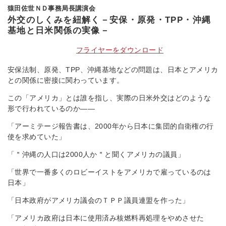
猿田佐世ＮＤ事務局長講演会
外交のしくみを紐解く－安保・原発・TPP・沖縄
基地と日米関係の実像－
フライヤーをダウンロード
安保法制、原発、TPP、沖縄基地などの問題は、日本とアメリカ
との関係に密接に関わっています。
この「アメリカ」とは誰を指し、実際の日米外交はどのような
形で行われているのか――
「アーミテージ報告書は、2000年から日本に集団的自衛権の行
使を求めていた」
「＂沖縄の人口は2000人か＂と聞くアメリカの議員」
「世界で一番多くのロビーイストをアメリカで雇っているのは
日本」
「日本政府がアメリカ議会のＴＰＰ議員連盟を作った」
「アメリカ政府は日本に使用済み核燃料再処理をやめさせた