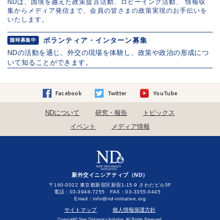
NDは、国境を越えた政策提言活動、ロビーイング活動、 情報収
集からメディア発信まで、会員の皆さまの政策実現のお手伝いを
いたします。
ボランティア・インターン募集
随時募集中
NDの活動を通じ、外交の現場を体験し、政策や政治の形成につ
いて知ることができます。
Facebook
Twitter
YouTube
NDについて
研究・報告
トピックス
イベント
メディア情報
新外交イニシアティブ（ND）
〒160-0022 東京都新宿区新宿1-15-9 さわだビル5F
電話：03-3948-7255 FAX：03-3355-0445
Email：
サイトマップ
個人情報保護方針
Copyright© New Diplomacy Initiative. All Rights Reserved.