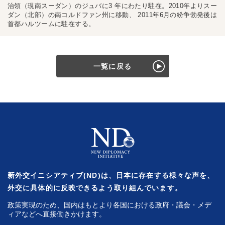
治領（現南スーダン）のジュバに3 年にわたり駐在。2010年よりスー
ダン（北部）の南コルドファン州に移動、 2011年6月の紛争勃発後は
首都ハルツームに駐在する。
一覧に戻る
新外交イニシアティブ(ND)は、日本に存在する様々な声を、
外交に具体的に反映できるよう取り組んでいます。
政策実現のため、国内はもとより各国における政府・議会・メデ
ィアなどへ直接働きかけます。