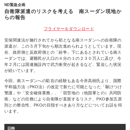
ND緊急企画
自衛隊派遣のリスクを考える 南スーダン現地か
らの報告
フライヤーをダウンロード
安保関連法が施行されてから初となる南スーダンへの自衛隊の
派遣が、この５月下旬から順次進められようとしています。現
在、政府側と反政府側との「紛争」下にあるとされている南ス
ーダンでは、避難民が人口の４分の１の２３０万人に及び、今
年２月には国連施設内で武力衝突が起きるなど、緊迫した状況
が続いています。
今回、南スーダンへの駐在の経験もある今井高樹氏より、国際
平和協力法（PKO法）の改定で新たに可能となった「駆けつけ
警護」や「安全確保業務」、「宿営地の（他国軍との）共同防
衛」などの任務により自衛隊が直面するリスク、PKO参加五原
則との整合性、PKOの目指すべきあり方などについてお話を伺
います。
日時