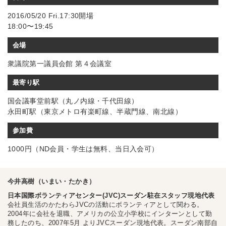
2016/05/20 Fri.17:30開場
18:00〜19:45
会場
衆議院第一議員会館 第４会議室
最寄り駅
国会議事堂前駅（丸ノ内線・千代田線）
永田町駅（東京メトロ有楽町線、半蔵門線、南北線）
参加費
1000円（ND会員・学生は無料、当日入会可）
今井高樹（いまい・たかき）
日本国際ボランティアセンター(JVC)スーダン駐在スタッフ現地代表
会社員生活のかたわらJVCの活動にボランティアとして関わる。
2004年に会社を退職、アメリカの公立小学校にインターンとして勤
務したのち、2007年5月 よりJVCスーダン現地代表。スーダン南部自