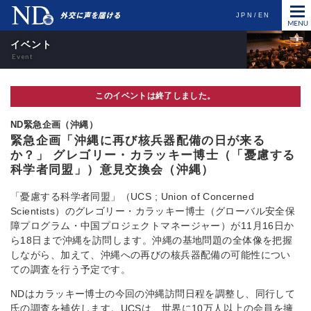
JPN
EN
イベント
このイベントは終了しました。
ND緊急企画（沖縄）
緊急企画「沖縄に再び核兵器配備の日が来る
か？」 グレゴリー・カラッキー博士（「憂慮する
科学者同盟」）意見交換会（沖縄）
「憂慮する科学者同盟」（UCS ; Union of Concerned
Scientists）のグレゴリー・カラッキー博士（グローバル安全保
障プログラム・中国プロジェクトマネージャー）が11月16日か
ら18日まで沖縄を訪問します。沖縄の基地問題の全体像を把握
しながら、加えて、沖縄への再びの核兵器配備の可能性につい
ての調査を行う予定です。
NDはカラッキー博士の今回の沖縄訪問日程を調整し、同行して
氏の調査を補佐します。UCSは、世界に10万人以上の会員を擁