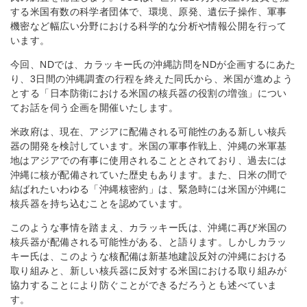
する米国有数の科学者団体で、環境、原発、遺伝子操作、軍事
機密など幅広い分野における科学的な分析や情報公開を行って
います。
今回、NDでは、カラッキー氏の沖縄訪問をNDが企画するにあた
り、3日間の沖縄調査の行程を終えた同氏から、米国が進めよう
とする「日本防衛における米国の核兵器の役割の増強」につい
てお話を伺う企画を開催いたします。
米政府は、現在、アジアに配備される可能性のある新しい核兵
器の開発を検討しています。米国の軍事作戦上、沖縄の米軍基
地はアジアでの有事に使用されることとされており、過去には
沖縄に核が配備されていた歴史もあります。また、日米の間で
結ばれたいわゆる「沖縄核密約」は、緊急時には米国が沖縄に
核兵器を持ち込むことを認めています。
このような事情を踏まえ、カラッキー氏は、沖縄に再び米国の
核兵器が配備される可能性がある、と語ります。しかしカラッ
キー氏は、このような核配備は新基地建設反対の沖縄における
取り組みと、新しい核兵器に反対する米国における取り組みが
協力することにより防ぐことができるだろうとも述べていま
す。