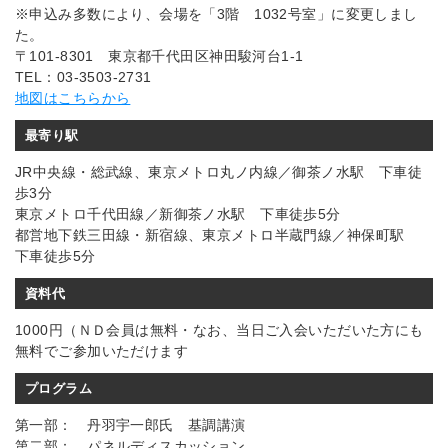
※申込み多数により、会場を「3階 1032号室」に変更しまし
た。
〒101-8301 東京都千代田区神田駿河台1-1
TEL：03-3503-2731
地図はこちらから
最寄り駅
JR中央線・総武線、東京メトロ丸ノ内線／御茶ノ水駅 下車徒
歩3分
東京メトロ千代田線／新御茶ノ水駅 下車徒歩5分
都営地下鉄三田線・新宿線、東京メトロ半蔵門線／神保町駅
下車徒歩5分
資料代
1000円（ＮＤ会員は無料・なお、当日ご入会いただいた方にも
無料でご参加いただけます
プログラム
第一部： 丹羽宇一郎氏 基調講演
第二部： パネルディスカッション