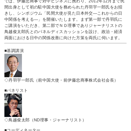
では、伊藤忠商事で対中ビジネスに携わり、2012年12月まで民
間出身として初の駐中国大使を務められた丹羽宇一郎氏をお招
きし、シンポジウム「民間大使が見た日本外交―これからの日
中関係を考える―」を開催いたします。まず第一部で丹羽氏に
ご講演をいただき、第二部でＮＤ理事でありジャーナリストの
鳥越俊太郎氏とのパネルディスカッションを設け、政治・経済
両面における日中の関係改善に向けた方策を両氏に伺います。
■基調講演
◇丹羽宇一郎氏（前中国大使・前伊藤忠商事株式会社会長）
■パネリスト
◇鳥越俊太郎（ND理事・ジャーナリスト）
■コーディネーター