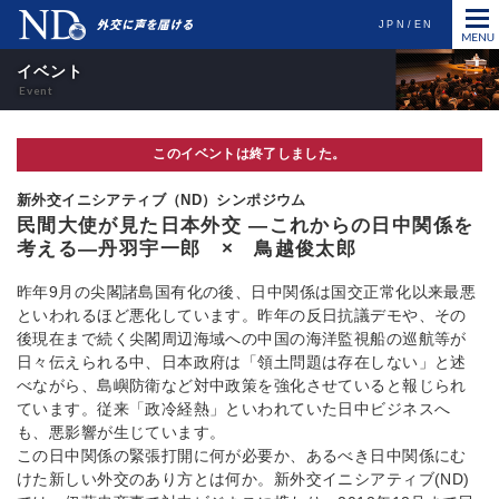
JPN
EN
イベント
このイベントは終了しました。
新外交イニシアティブ（ND）シンポジウム
民間大使が見た日本外交 ―これからの日中関係を
考える―丹羽宇一郎 × 鳥越俊太郎
昨年9月の尖閣諸島国有化の後、日中関係は国交正常化以来最悪
といわれるほど悪化しています。昨年の反日抗議デモや、その
後現在まで続く尖閣周辺海域への中国の海洋監視船の巡航等が
日々伝えられる中、日本政府は「領土問題は存在しない」と述
べながら、島嶼防衛など対中政策を強化させていると報じられ
ています。従来「政冷経熱」といわれていた日中ビジネスへ
も、悪影響が生じています。
この日中関係の緊張打開に何が必要か、あるべき日中関係にむ
けた新しい外交のあり方とは何か。新外交イニシアティブ(ND)