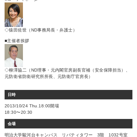
◇猿田佐世（ND事務局長・弁護士）
■主催者挨拶
◇柳澤協二（ND理事・元内閣官房副長官補（安全保障担当）、
元防衛省防衛研究所所長、元防衛庁官房長）
日時
2013/10/24 Thu.18:00開場
18:30〜20:30
会場
明治大学駿河台キャンパス リバティタワー 3階 1032号室