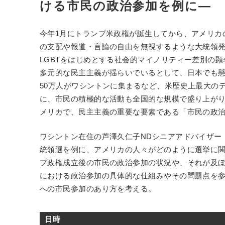
ける市民の政治参加を例に―
今年1月にトランプ米政権が誕生してから、アメリカ
の支配や報道・言論の自由を無視するような大統領
LGBTをはじめとする社会的マイノリティー差別の
多元的な民主主義が揺らいでいるとして、日本でも
50万人がワシントンに集まるなど、米歴史上最大の
に、市民の積極的な活動も全国的な規模で盛り上が
メリカで、民主主義の重要な要素である「市民の政
ワシントン在住の芦澤久仁子NDシニアアドバイザー
統領選を例に、アメリカの人々がどのように選挙に
プ政権成立後の市民の政治参加の状況や、それが及
における政治参加の具体的な仕組みやその問題点を
への市民参加のあり方を考える。
日時