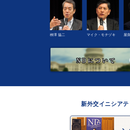
栁澤 協二
マイク・モチヅキ
屋良
新外交イニシアテ