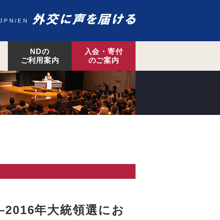
JPN
EN
NDの
入会・寄付
ご利用案内
のご案内
2016年大統領選にお