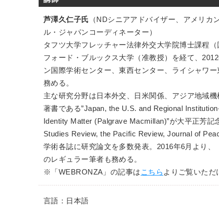
芦澤久仁子氏
（NDシニアアドバイザー、アメリカ
ル・ジャパンコーディネーター）
タフツ大学フレッチャー法律外交大学院博士課程（
フォード・ブルックス大学（准教授）を経て、201
ン国際学術センター、東西センター、ライシャワー
務める。
主な研究分野は日本外交、日米関係、アジア地域機
著書である”Japan, the U.S. and Regional Institution-
Identity Matter (Palgrave Macmillan)”が大平正芳
Studies Review, the Pacific Review, Journal of 
学術各誌に研究論文を多数発表。2016年6月より、「
のレギュラー筆者も務める。
※「WEBRONZA」の記事は
こちら
よりご覧いただ
言語：日本語