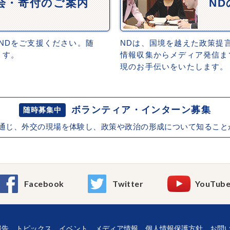
会・寄付のご案内
N
NDをご支援ください。随
NDは、国境を越えた政策提
ます。
情報収集からメディア発信ま
現のお手伝いをいたします。
ボランティア・インターン募集
随時募集中
を通じ、外交の現場を体験し、政策や政治の形成について知ること
Facebook
Twitter
YouTub
報告
トピックス
イベント
メディア情報
個人情報保護方針
お問