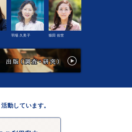
羽場 久美子
猿田 佐世
、活動しています。