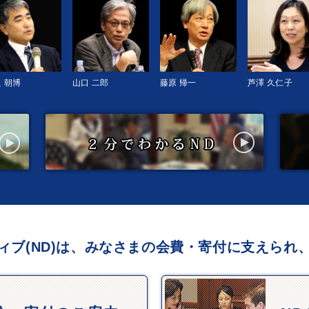
 朝博
山口 二郎
藤原 帰一
芦澤 久仁子
ィブ(ND)は、みなさまの会費・寄付に支えられ