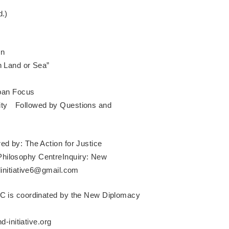
d.)
on
n Land or Sea”
apan Focus
ity Followed by Questions and
d by: The Action for Justice
hilosophy CentreInquiry: New
dinitiative6@gmail.com
DC is coordinated by the New Diplomacy
-initiative.org