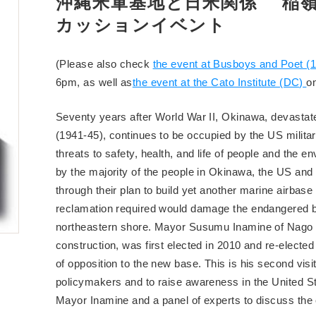
沖縄米軍基地と日米関係 稲
カッションイベント
(Please also check
the event at Busboys and Poet (
6pm, as well as
the event at the Cato Institute (DC)
o
Seventy years after World War II, Okinawa, devastate
(1941-45), continues to be occupied by the US milit
threats to safety, health, and life of people and the 
by the majority of the people in Okinawa, the US an
through their plan to build yet another marine airbase
reclamation required would damage the endangered b
northeastern shore. Mayor Susumu Inamine of Nago Ci
construction, was first elected in 2010 and re-elected
of opposition to the new base. This is his second visit
policymakers and to raise awareness in the United St
Mayor Inamine and a panel of experts to discuss the c