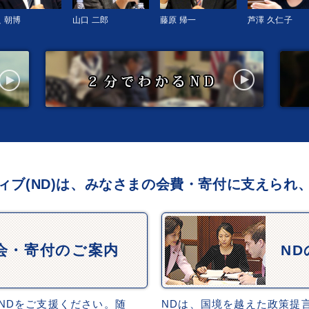
 朝博
山口 二郎
藤原 帰一
芦澤 久仁子
ィブ(ND)は、みなさまの会費・寄付に支えられ
会・寄付のご案内
N
NDをご支援ください。随
NDは、国境を越えた政策提