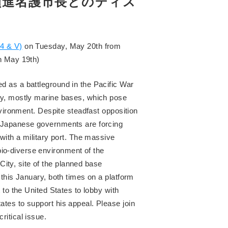
嶺進名護市長とのディス
14 & V)
on Tuesday, May 20th from
n May 19th)
d as a battleground in the Pacific War
ary, mostly marine bases, which pose
environment. Despite steadfast opposition
d Japanese governments are forcing
 with a military port. The massive
io-diverse environment of the
ty, site of the planned base
 this January, both times on a platform
 to the United States to lobby with
ates to support his appeal. Please join
ritical issue.