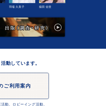
羽場 久美子
猿田 佐世
、活動しています。
Dのご利用案内
言活動、ロビーイング活動、