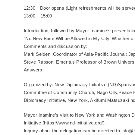
12:30 Door opens (Light refreshments will be serve
13:00 – 15:00
Introduction, followed by Mayor Inamine’s presentati
“No New Base Will be Allowed in My City, Whether o
Comments and discussion by:
Mark Selden, Coordinator of Asia-Pacific Journal: J
Steve Rabson, Emeritus Professor of Brown Univers
Answers
Organized by: New Diplomacy Initiative (ND)Sponsore
Committee of Community Church, Nago City,Peace P
Diplomacy Initiative, New York, Akifumi Matsuzaki n
Mayor Inamine’s visit to New York and Washington 
Initiative (https://www.nd-initiative.org/).
Inquiry about the delegation can be directed to info@nd