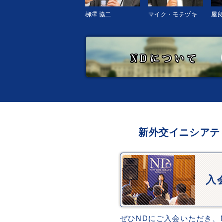
栁澤 協二
マイク・モチヅキ
屋良
新外交イニシアテ
入
ぜひNDにご入会いただき、