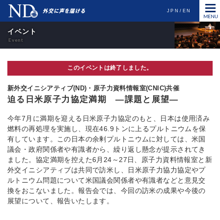
JPN
EN
イベント
このイベントは終了しました。
新外交イニシアティブ(ND)・原子力資料情報室(CNIC)共催
迫る日米原子力協定満期 ―課題と展望―
今年7月に満期を迎える日米原子力協定のもと、日本は使用済み
燃料の再処理を実施し、現在46.9トンに上るプルトニウムを保
有しています。この日本の余剰プルトニウムに対しては、米国
議会・政府関係者や有識者から、繰り返し懸念が提示されてき
ました。協定満期を控えた6月24～27日、原子力資料情報室と新
外交イニシアティブは共同で訪米し、日米原子力協力協定やプ
ルトニウム問題について米国議会関係者や有識者などと意見交
換をおこないました。報告会では、今回の訪米の成果や今後の
展望について、報告いたします。