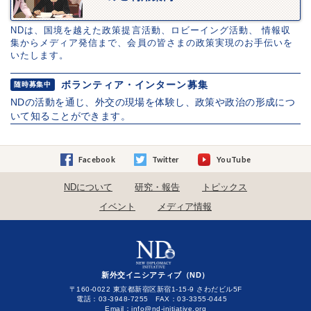
NDは、国境を越えた政策提言活動、ロビーイング活動、 情報収
集からメディア発信まで、会員の皆さまの政策実現のお手伝いを
いたします。
ボランティア・インターン募集
随時募集中
NDの活動を通じ、外交の現場を体験し、政策や政治の形成につ
いて知ることができます。
Facebook
Twitter
YouTube
NDについて
研究・報告
トピックス
イベント
メディア情報
新外交イニシアティブ（ND）
〒160-0022 東京都新宿区新宿1-15-9 さわだビル5F
電話：03-3948-7255 FAX：03-3355-0445
Email：