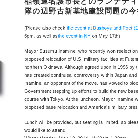
稲嶺進名護市長とのランチデ
隊の辺野古新基地建設問題の今
(Please also check
the event at Busboys and Poet (
6pm, as well as
the event in NY
on May 17th)
Mayor Susumu Inamine, who recently won reelection 
proposed relocation of U.S. military facilities at Fut
northern Okinawa. Although agreed upon in 1996 by 
has created continueal controversy within Japan an
Inamine, an opponent of the move, has vowed to block
Government stepping up efforts to build the new base,
course with Tokyo. At the luncheon. Mayor Inamine wi
proposed base relocation and America’s military pr
Lunch will be provided, but seating is limited, so ple
would like to attend.