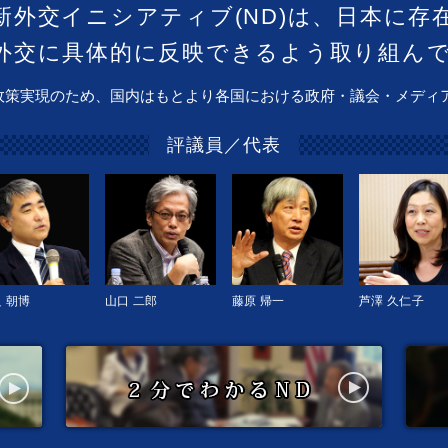
新外交イニシアティブ(ND)は、日本に存
外交に具体的に反映できるよう取り組ん
政策実現のため、国内はもとより各国における政府・議会・メディ
評議員／代表
 朝博
山口 二郎
藤原 帰一
芦澤 久仁子