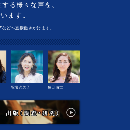
在する様々な声を、
でいます。
アなどへ直接働きかけます。
羽場 久美子
猿田 佐世