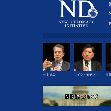
栁澤 協二
マイク・モチヅキ
屋良