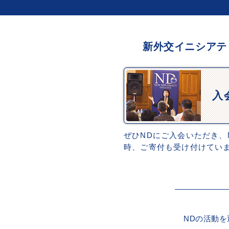
新外交イニシアテ
入
ぜひNDにご入会いただき、
時、ご寄付も受け付けてい
NDの活動