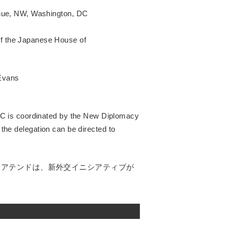
enue, NW, Washington, DC
 the Japanese House of
 Evans
DC is coordinated by the New Diplomacy
ut the delegation can be directed to
・アテンドは、新外交イニシアティブが