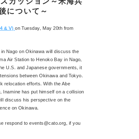
ィスカッション～米海兵
後について～
14 & V)
on Tuesday, May 20th from
in Nago on Okinawa will discuss the
enma Air Station to Henoko Bay in Nago,
the U.S. and Japanese governments, it
d tensions between Okinawa and Tokyo.
 relocation efforts. With the Abe
 Inamine has put himself on a collision
ll discuss his perspective on the
esence on Okinawa.
ase respond to events@cato.org, if you