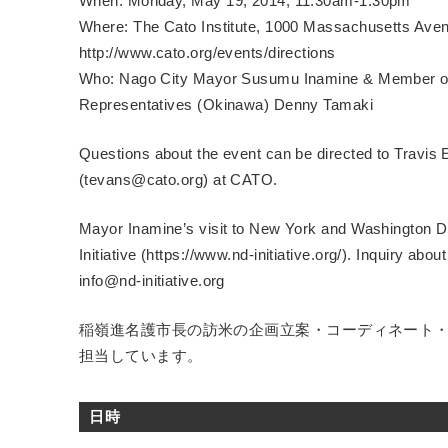
When: Monday, May 19, 2014, 11:30am-1:30pm
Where: The Cato Institute, 1000 Massachusetts Av
http://www.cato.org/events/directions
Who: Nago City Mayor Susumu Inamine & Member of
Representatives (Okinawa) Denny Tamaki
Questions about the event can be directed to Travis
(tevans@cato.org) at CATO.
Mayor Inamine’s visit to New York and Washington 
Initiative (https://www.nd-initiative.org/). Inquiry abo
info@nd-initiative.org
稲嶺進名護市長の訪米の企画立案・コーディネート
担当しています。
日時