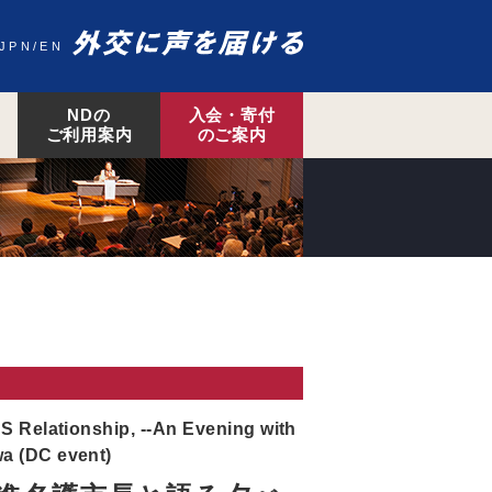
JPN
EN
NDの
入会・寄付
ご利用案内
のご案内
S Relationship, --An Evening with
a (DC event)