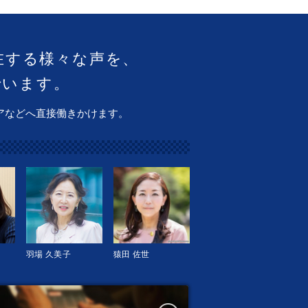
在する様々な声を、
でいます。
アなどへ直接働きかけます。
羽場 久美子
猿田 佐世