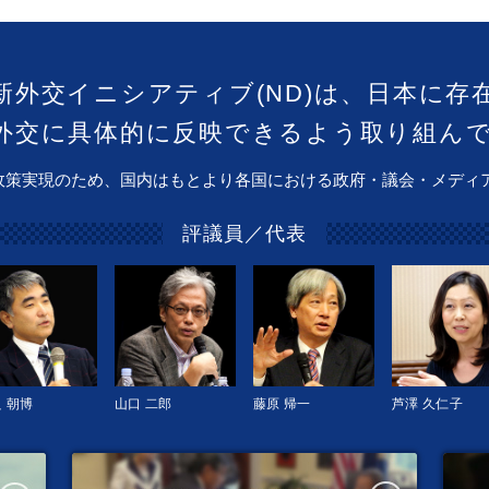
新外交イニシアティブ(ND)は、日本に存
外交に具体的に反映できるよう取り組ん
政策実現のため、国内はもとより各国における政府・議会・メディ
評議員／代表
 朝博
山口 二郎
藤原 帰一
芦澤 久仁子