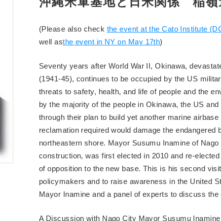
沖縄米軍基地と日米関係 稲嶺
(Please also check
the event at the Cato Institute (D
well as
the event in NY on May 17th
)
Seventy years after World War II, Okinawa, devastate
(1941-45), continues to be occupied by the US milit
threats to safety, health, and life of people and the 
by the majority of the people in Okinawa, the US an
through their plan to build yet another marine airbase
reclamation required would damage the endangered b
northeastern shore. Mayor Susumu Inamine of Nago Ci
construction, was first elected in 2010 and re-elected
of opposition to the new base. This is his second visit
policymakers and to raise awareness in the United St
Mayor Inamine and a panel of experts to discuss the c
A Discussion with Nago City Mayor Susumu Inamine