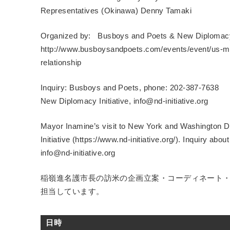
Representatives (Okinawa) Denny Tamaki
Organized by: Busboys and Poets & New Diplomacy 
http://www.busboysandpoets.com/events/event/us-mi
relationship
Inquiry: Busboys and Poets, phone: 202-387-7638
New Diplomacy Initiative, info@nd-initiative.org
Mayor Inamine’s visit to New York and Washington 
Initiative (https://www.nd-initiative.org/). Inquiry abo
info@nd-initiative.org
稲嶺進名護市長の訪米の企画立案・コーディネート
担当しています。
日時