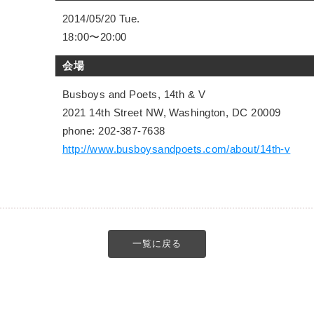
2014/05/20 Tue.
18:00〜20:00
会場
Busboys and Poets, 14th & V
2021 14th Street NW, Washington, DC 20009
phone: 202-387-7638
http://www.busboysandpoets.com/about/14th-v
一覧に戻る