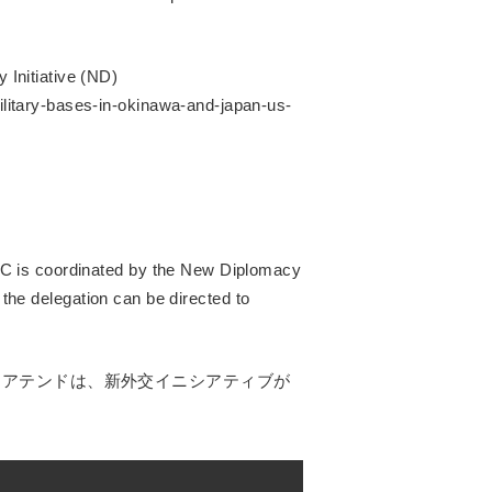
Initiative (ND)
litary-bases-in-okinawa-and-japan-us-
DC is coordinated by the New Diplomacy
ut the delegation can be directed to
・アテンドは、新外交イニシアティブが