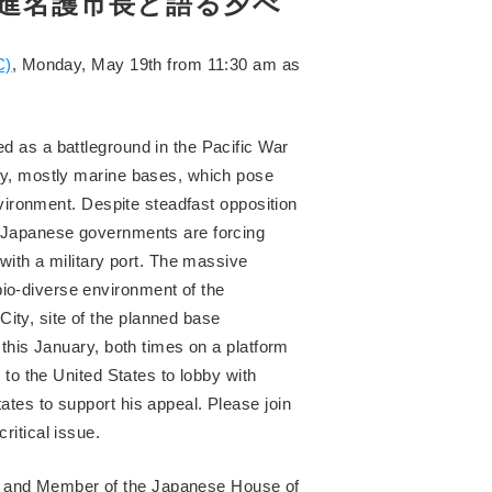
進名護市長と語る夕べ
C)
, Monday, May 19th from 11:30 am as
d as a battleground in the Pacific War
ary, mostly marine bases, which pose
environment. Despite steadfast opposition
d Japanese governments are forcing
 with a military port. The massive
io-diverse environment of the
ty, site of the planned base
 this January, both times on a platform
 to the United States to lobby with
ates to support his appeal. Please join
ritical issue.
 and Member of the Japanese House of