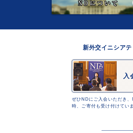
新外交イニシアテ
入
ぜひNDにご入会いただき、
時、ご寄付も受け付けてい