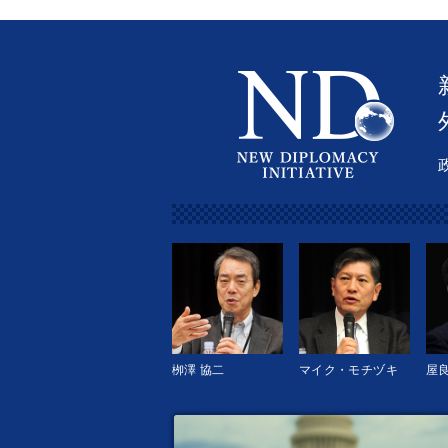
栁澤 協二
マイク・モチヅキ
屋良