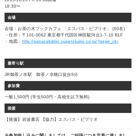
18:30〜
会場
会場：お茶の水ブックカフェ 「エスパス・ビブリオ」 (60名)
・住所：〒101-0062 東京都千代田区神田駿河台1-7-10 B1F
・地図：
http://espacebiblio.superstudio.co.jp/?page_id=
最寄り駅
JR御茶ノ水駅 御茶ノ水橋口徒歩5分
参加費
一般1,500円 (学生500円・高校生以下無料)
後援
【後援】岩波書店 【協力】エスパス・ビブリオ
※参加申し込みに関しましては、ご好評につき定員に達しまし