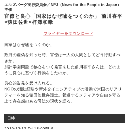
エルズバーグ実行委員会／NPJ（News for the People in Japan）
主催
官僚と良心「国家はなぜ嘘をつくのか」 前川喜平
×猿田佐世×梓澤和幸
フライヤーをダウンロード
国家はなぜ嘘をつくのか。
政府の虚偽を知った時、官僚は一人の人間としてどう行動すべ
きか。
加計学園問題で核心をつく発言をした前川喜平さんは、どのよ
うに良心に基づく行動をしたのか。
良心的告発を受け入れる。
NGOの活動経験や新外交イニシアティブの活動で米国のリアリ
ティーを知る猿田佐世弁護士。報道するメディアや自由を守る
上で存在感のある司法の現状を語る。
日時
2019/12/13 Fri.18:00開場