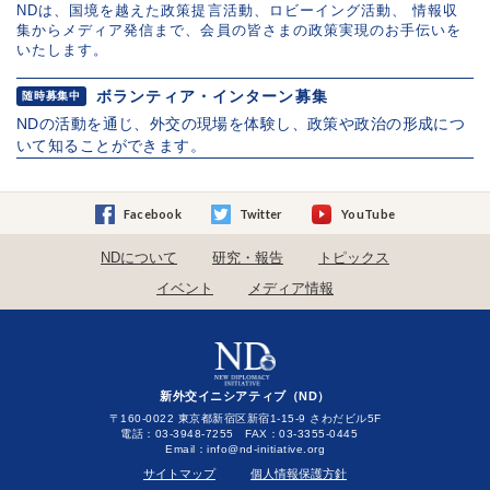
NDは、国境を越えた政策提言活動、ロビーイング活動、 情報収
集からメディア発信まで、会員の皆さまの政策実現のお手伝いを
いたします。
ボランティア・インターン募集
随時募集中
NDの活動を通じ、外交の現場を体験し、政策や政治の形成につ
いて知ることができます。
Facebook
Twitter
YouTube
NDについて
研究・報告
トピックス
イベント
メディア情報
新外交イニシアティブ（ND）
〒160-0022 東京都新宿区新宿1-15-9 さわだビル5F
電話：03-3948-7255 FAX：03-3355-0445
Email：
サイトマップ
個人情報保護方針