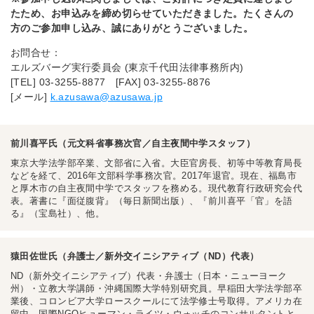
たため、お申込みを締め切らせていただきました。たくさんの
方のご参加申し込み、誠にありがとうございました。
お問合せ：
エルズバーグ実行委員会 (東京千代田法律事務所内)
[TEL] 03-3255-8877 [FAX] 03-3255-8876
[メール]
k.azusawa@azusawa.jp
前川喜平氏（元文科省事務次官／自主夜間中学スタッフ）
東京大学法学部卒業、文部省に入省。大臣官房長、初等中等教育局長
などを経て、2016年文部科学事務次官。2017年退官。現在、福島市
と厚木市の自主夜間中学でスタッフを務める。現代教育行政研究会代
表。著書に『面従腹背』（毎日新聞出版）、『前川喜平「官」を語
る』（宝島社）、他。
猿田佐世氏（弁護士／新外交イニシアティブ（ND）代表）
ND（新外交イニシアティブ）代表・弁護士（日本・ニューヨーク
州）・立教大学講師・沖縄国際大学特別研究員。早稲田大学法学部卒
業後、コロンビア大学ロースクールにて法学修士号取得。アメリカ在
留中、国際NGOヒューマン・ライツ・ウォッチのコンサルタントと