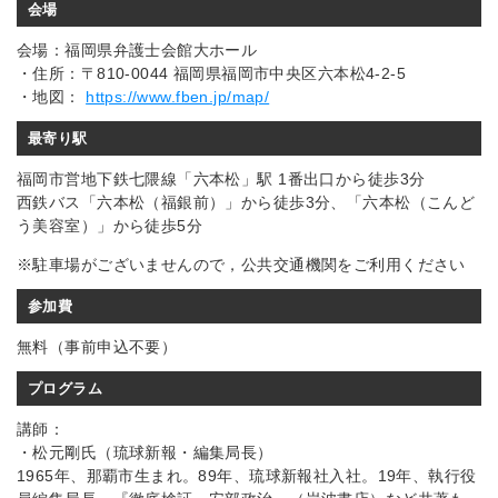
会場
会場：福岡県弁護士会館大ホール
・住所：〒810-0044 福岡県福岡市中央区六本松4-2-5
・地図：
https://www.fben.jp/map/
最寄り駅
福岡市営地下鉄七隈線「六本松」駅 1番出口から徒歩3分
西鉄バス「六本松（福銀前）」から徒歩3分、「六本松（こんど
う美容室）」から徒歩5分
※駐車場がございませんので，公共交通機関をご利用ください
参加費
無料（事前申込不要）
プログラム
講師：
・松元剛氏（琉球新報・編集局長）
1965年、那覇市生まれ。89年、琉球新報社入社。19年、執行役