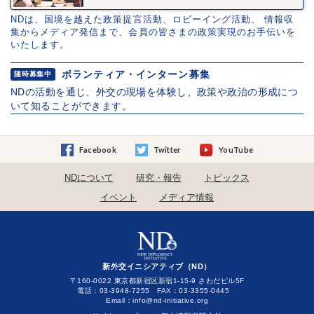
NDは、国境を越えた政策提言活動、ロビーイング活動、 情報収
集からメディア発信まで、会員の皆さまの政策実現のお手伝いを
いたします。
ボランティア・インターン募集
随時募集中
NDの活動を通じ、外交の現場を体験し、政策や政治の形成につ
いて知ることができます。
Facebook
Twitter
YouTube
NDについて
研究・報告
トピックス
イベント
メディア情報
新外交イニシアティブ（ND）
〒160-0022 東京都新宿区新宿1-15-9 さわだビル5F
電話：03-3948-7255 FAX：03-3355-0445
Email：