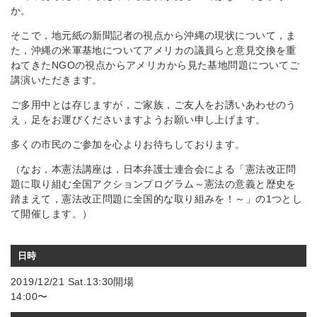
か。
そこで，地元紙の新聞記者の視点から沖縄の現状について，ま
た，沖縄の米軍基地についてアメリカの議員らと意見交換を重
ねてきたNGOの視点からアメリカから見た基地問題についてご
講演いただきます。
ご多用中とは存じますが，ご家族，ご友人をお誘いあわせのう
え，足をお運びくださいますようお願い申し上げます。
多くの市民のご参加を心よりお待ちしております。
（なお，本憲法講座は，日本弁護士連合会による「憲法改正問
題に取り組む全国アクションプログラム～憲法の意義と歴史を
踏まえて，憲法改正問題に全国的な取り組みを！～」の1つとし
て開催します。）
日時
2019/12/21 Sat.13:30開場
14:00〜