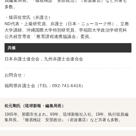
員編集局長。『徹底検証 安部政治』（岩波書店）など共著も
多数。
・猿田佐世氏（弁護士）
ND代表・上級研究員、弁護士（日本・ニューヨーク州）、立教
大学講師、沖縄国際大学特別研究員、早稲田大学政治学研究科
公共経営専攻 「教育課程連携協議会」委員。
共催
日本弁護士連合会，九州弁護士会連合会
お問合せ：
福岡県弁護士会（TEL：092-741-6416）
松元剛氏（琉球新報・編集局長）
1965年、那覇市生まれ。89年、琉球新報社入社。19年、執行役員編
集局長。『徹底検証 安部政治』（岩波書店）など共著も多数。