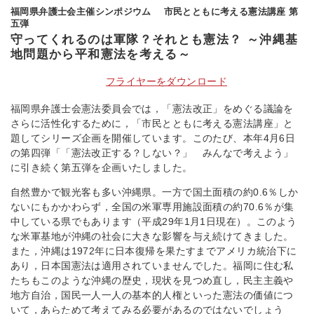
福岡県弁護士会主催シンポジウム 市民とともに考える憲法講座 第
五弾
守ってくれるのは軍隊？それとも憲法？ ～沖縄基
地問題から平和憲法を考える～
フライヤーをダウンロード
福岡県弁護士会憲法委員会では，「憲法改正」をめぐる議論を
さらに活性化するために，「市民とともに考える憲法講座」と
題してシリーズ企画を開催しています。このたび、本年4月6日
の第四弾「「憲法改正する？しない？」 みんなで考えよう」
に引き続く第五弾を企画いたしました。
自然豊かで観光客も多い沖縄県。一方で国土面積の約0.6％しか
ないにもかかわらず，全国の米軍専用施設面積の約70.6％が集
中している県でもあります（平成29年1月1日現在）。このよう
な米軍基地が沖縄の社会に大きな影響を与え続けてきました。
また，沖縄は1972年に日本復帰を果たすまでアメリカ統治下に
あり，日本国憲法は適用されていませんでした。福岡に住む私
たちもこのような沖縄の歴史，現状を見つめ直し，民主主義や
地方自治，国民一人一人の基本的人権といった憲法の価値につ
いて，あらためて考えてみる必要があるのではないでしょう