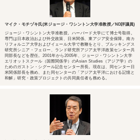
マイク・モチヅキ氏(米ジョージ・ワシントン大学准教授／ND評議員)
ジョージ・ワシントン大学准教授。ハーバード大学にて博士号取得。
専門は日本政治および外交政策、日米関係、東アジア安全保障。南カ
リフォルニア大学およびイェール大学で教鞭をとり、ブルッキングス
研究所シニア・フェロー、ランド研究所アジア太平洋政策センター共
同部長などを歴任。2001年から2005年、ジョージ・ワシントン大学
エリオットスクール（国際関係学）のAsian Studies（アジア学）の
ためのガストン・シグール記念センター所長。現在は、同センター日
米関係部長を務め、また同センターの「アジア太平洋における記憶と
和解」研究・政策プロジェクトの共同責任者も務める。