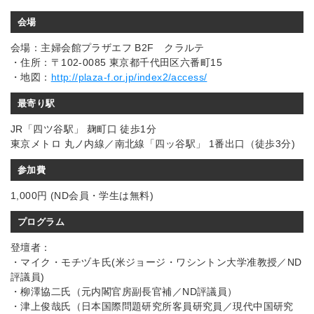
会場
会場：主婦会館プラザエフ B2F クラルテ
・住所：〒102-0085 東京都千代田区六番町15
・地図：
http://plaza-f.or.jp/index2/access/
最寄り駅
JR「四ツ谷駅」 麹町口 徒歩1分
東京メトロ 丸ノ内線／南北線「四ッ谷駅」 1番出口（徒歩3分)
参加費
1,000円 (ND会員・学生は無料)
プログラム
登壇者：
・マイク・モチヅキ氏(米ジョージ・ワシントン大学准教授／ND
評議員)
・柳澤協二氏（元内閣官房副長官補／ND評議員）
・津上俊哉氏（日本国際問題研究所客員研究員／現代中国研究