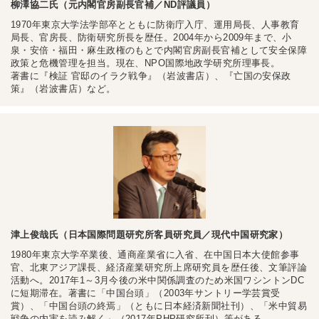
柳澤協二氏（元内閣官房副長官補／ND評議員）
1970年東京大学法学部卒とともに防衛庁入庁、運用局長、人事教育
局長、官房長、防衛研究所長を歴任。2004年から2009年まで、小
泉・安倍・福田・麻生政権のもとで内閣官房副長官補として安全保障
政策と危機管理を担当。現在、NPO国際地政学研究所理事長。
著書に『検証 官邸のイラク戦争』（岩波書店）、『亡国の安保政
策』（岩波書店）など。
津上俊哉氏（日本国際問題研究所客員研究員／現代中国研究家）
1980年東京大学卒業後、通商産業省に入省、在中国日本大使館参事
官、北東アジア課長、経済産業研究所上席研究員を歴任後、文筆評論
活動へ。2017年1～3月今後の米中関係調査のため米国ワシントンDC
に短期滞在。著書に「中国台頭」（2003年サントリー学芸賞受
賞）、「中国台頭の終焉」（ともに日本経済新聞社刊）、「米中貿易
戦争の内実を読み解く」（2017年PHP研究所刊）等がある。