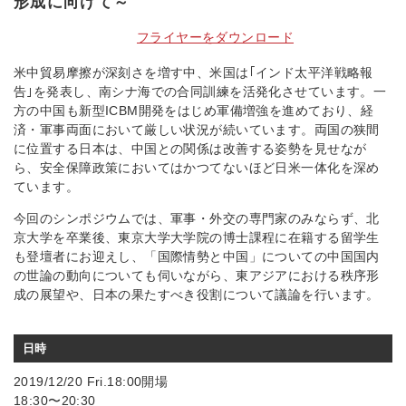
形成に向けて～
フライヤーをダウンロード
米中貿易摩擦が深刻さを増す中、米国は｢インド太平洋戦略報
告｣を発表し、南シナ海での合同訓練を活発化させています。一
方の中国も新型ICBM開発をはじめ軍備増強を進めており、経
済・軍事両面において厳しい状況が続いています。両国の狭間
に位置する日本は、中国との関係は改善する姿勢を見せなが
ら、安全保障政策においてはかつてないほど日米一体化を深め
ています。
今回のシンポジウムでは、軍事・外交の専門家のみならず、北
京大学を卒業後、東京大学大学院の博士課程に在籍する留学生
も登壇者にお迎えし、「国際情勢と中国」についての中国国内
の世論の動向についても伺いながら、東アジアにおける秩序形
成の展望や、日本の果たすべき役割について議論を行います。
日時
2019/12/20 Fri.18:00開場
18:30〜20:30