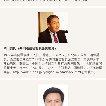
岡田充氏（共同通信社客員論説委員）
1972年共同通信社に入社。香港、モスクワ、台北各支局長、編集委
員、論説委員を経て2008年から共同通信客員論説委員、桜美林大非
常勤講師。著書に「中国と台湾対立と共存の両岸関係」「尖閣諸島問
題領土ナショナリズムの魔力」など。「21世紀中国総研」で「海峡両
岸論」http://www.21ccs.jp/ryougan_okada/index.htmlを連載中。