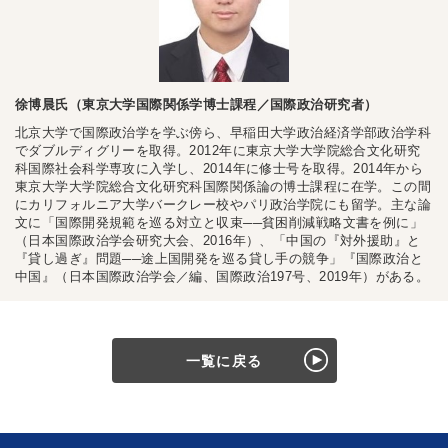
徐博晨氏（東京大学国際関係学博士課程／国際政治研究者）
北京大学で国際政治学を学ぶ傍ら、早稲田大学政治経済学部政治学科
でダブルディグリーを取得。2012年に東京大学大学院総合文化研究
科国際社会科学専攻に入学し、2014年に修士号を取得。2014年から
東京大学大学院総合文化研究科国際関係論の博士課程に在学。この間
にカリフォルニア大学バークレー校やパリ政治学院にも留学。主な論
文に「国際開発規範を巡る対立と収束──貧困削減戦略文書を例に」
（日本国際政治学会研究大会、2016年）、「中国の『対外援助』と
『貸し過ぎ』問題──途上国開発を巡る貸し手の競争」『国際政治と
中国』（日本国際政治学会／編、国際政治197号、2019年）がある。
一覧に戻る