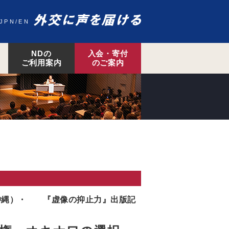
JPN
EN
NDの
入会・寄付
ご利用案内
のご案内
沖縄）・ 『虚像の抑止力』出版記