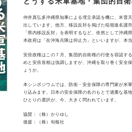
どうする米軍基地・集団的自衛
仲井真弘多沖縄県知事による埋立承認を機に、米普
出しています。他方、移設反対を掲げた稲嶺進名護市
「県内移設反対」を表明するなど、依然として沖縄
本政府は「在沖海兵隊は抑止力」といいますが、本
安倍政権はこの７月、集団的自衛権の行使を容認す
めと安倍首相は強調しますが、沖縄を取り巻く安全
ょうか。
本シンポジウムでは、防衛・安全保障の専門家が米
り込みます。日本の安全保障の名のもとで過重な基
ひとりの選択が、今、大きく問われています。
協賛：（株）かりゆし
後援：（株）旬報社