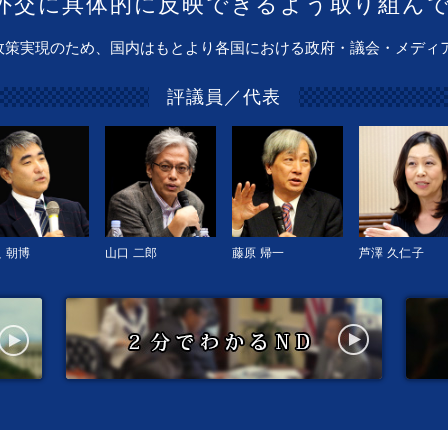
外交に具体的に反映できるよう取り組ん
政策実現のため、国内はもとより各国における政府・議会・メディ
評議員／代表
 朝博
山口 二郎
藤原 帰一
芦澤 久仁子