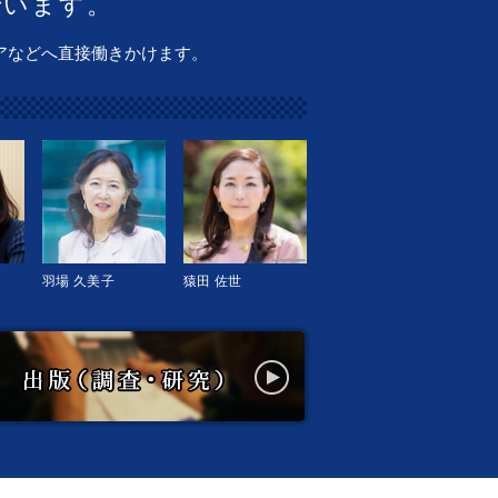
でいます。
アなどへ直接働きかけます。
羽場 久美子
猿田 佐世