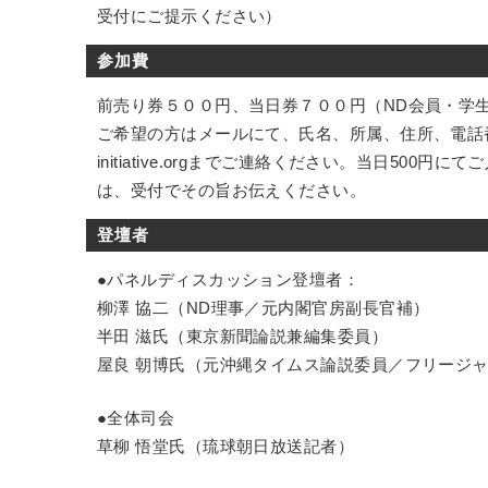
受付にご提示ください）
参加費
前売り券５００円、当日券７００円（ND会員・学
ご希望の方はメールにて、氏名、所属、住所、電話番号、E
initiative.orgまでご連絡ください。当日500
は、受付でその旨お伝えください。
登壇者
●パネルディスカッション登壇者：
柳澤 協二（ND理事／元内閣官房副長官補）
半田 滋氏（東京新聞論説兼編集委員）
屋良 朝博氏（元沖縄タイムス論説委員／フリージ
●全体司会
草柳 悟堂氏（琉球朝日放送記者）