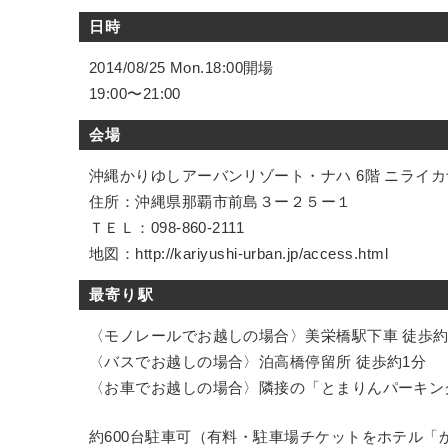
日時
2014/08/25 Mon.18:00開場
19:00〜21:00
会場
沖縄かりゆしアーバンリゾート・ナハ 6階 ニライ
住所：沖縄県那覇市前島３ー２５ー１
ＴＥＬ：098-860-2111
地図：http://kariyushi-urban.jp/access.html
最寄り駅
〈モノレールでお越しの場合〉美栄橋駅下車 徒歩約
〈バスでお越しの場合〉泊高橋停留所 徒歩約1分
〈お車でお越しの場合〉隣接の「とまりんパーキン
約600台駐車可（有料・駐車場チケットをホテル「