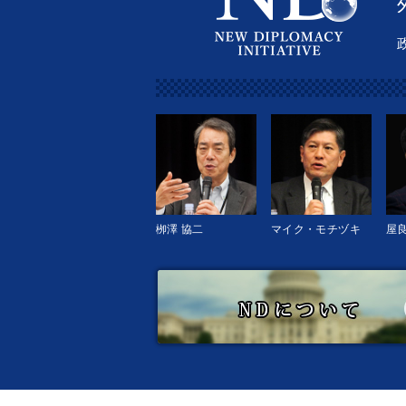
栁澤 協二
マイク・モチヅキ
屋良