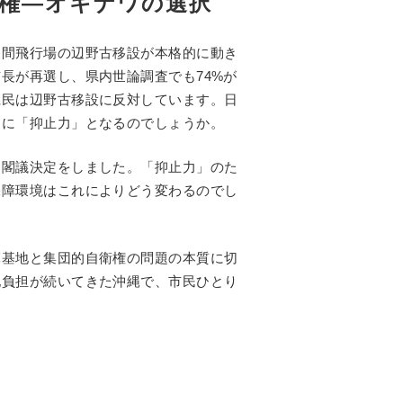
権―オキナワの選択
天間飛行場の辺野古移設が本格的に動き
長が再選し、県内世論調査でも74%が
県民は辺野古移設に反対しています。日
当に「抑止力」となるのでしょうか。
る閣議決定をしました。「抑止力」のた
保障環境はこれによりどう変わるのでし
軍基地と集団的自衛権の問題の本質に切
地負担が続いてきた沖縄で、市民ひとり