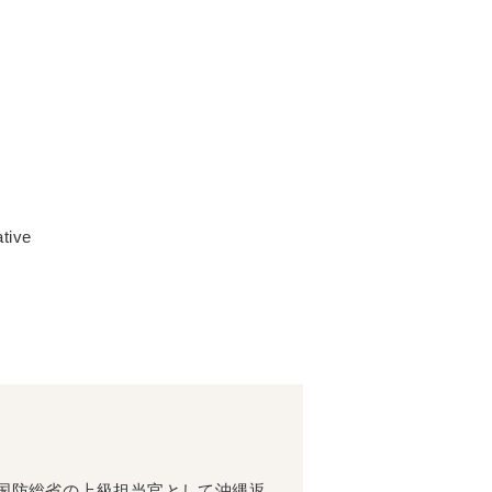
tive
て、米国防総省の上級担当官として沖縄返