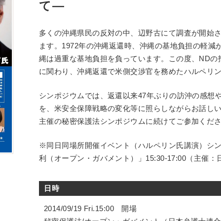
て―
多くの沖縄県民の反対の中、辺野古にて調査が開始
ます。1972年の沖縄返還時、沖縄の基地負担の軽
縄は過重な基地負担を負っています。この度、NDの
に関わり、沖縄返還で米側交渉官を務めたハルペリ
シンポジウムでは、返還以来47年ぶりの訪沖の感想
を、米安全保障戦略の変化等に照らしながらお話しい
主催の秘密保護法シンポジウムに続けてご参加くだ
※同日同場所開催イベント（ハルペリン氏講演）シ
利（オープン・ガバメント）」15:30-17:00（主催
日時
2014/09/19 Fri.15:00 開場