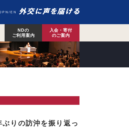
JPN
EN
NDの
入会・寄付
ご利用案内
のご案内
7年ぶりの訪沖を振り返っ