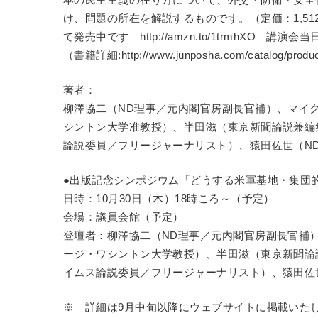
け、問題の所在を解説するものです。（定価：1,512
て発売中です http://amzn.to/1trmhXO 
（書籍詳細:http://www.junposha.com/catalog/produc
著者：
柳澤協二（ND理事／元内閣官房副長官補）、マイ
シントン大学准教授）、半田滋（東京新聞論説兼編
論説委員／フリージャーナリスト）、猿田佐世（N
●出版記念シンポジウム「どうする米軍基地・集団
日時：10月30日（木）18時ころ～（予定）
会場：議員会館（予定）
登壇者：柳澤協二（ND理事／元内閣官房副長官補
ージ・ワシントン大学教授）、半田滋（東京新聞論
イムス論説委員／フリージャーナリスト）、猿田佐
※ 詳細は9月中旬以降にウェブサイトに掲載いた