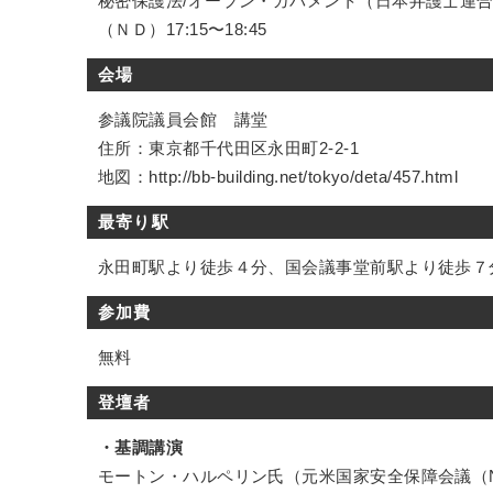
秘密保護法/オープン・ガバメント（日本弁護士連合会）1
（ＮＤ）17:15〜18:45
会場
参議院議員会館 講堂
住所：東京都千代田区永田町2-2-1
地図：http://bb-building.net/tokyo/deta/457.html
最寄り駅
永田町駅より徒歩４分、国会議事堂前駅より徒歩７
参加費
無料
登壇者
・基調講演
モートン・ハルペリン氏（元米国家安全保障会議（