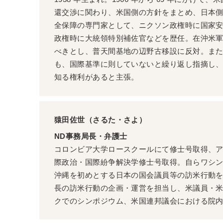
還交渉に関わり、米国側の方針をまとめ、日本
全保障の専門家として、ニクソン政権時に国家
政権時に大統領特別補佐官などを歴任。在沖米
べきとし、普天間基地の辺野古移設に反対。ま
も、国際基準に則していないと繰り返し指摘し
知る権利があると主張。
猿田佐世（さるた・さよ）
ND事務局長・弁護士
コロンビア大学ロースクールにて修士号取得、
際政治・国際紛争解決学修士号取得。自らワシ
沖縄を初めとする日本の国会議員等の訪米行動
長の訪米行動の企画・運営を担当し、米議員・
クでのシンポジウム、米国連邦議会における院