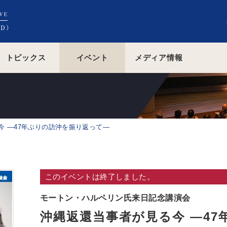
トピックス
イベント
メディア情報
今 ―47年ぶりの訪沖を振り返って―
このイベントは終了しました。
モートン・ハルペリン氏来日記念講演会
沖縄返還当事者が見る今 ―4