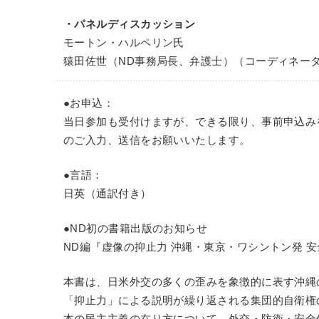
・パネルディスカッション
モートン・ハルペリン氏
猿田佐世（ND事務局長、弁護士）（コーディネー
●お申込：
当日参加も受付けますが、できる限り、事前申込み
のご入力、送信をお願いいたします。
●言語：
日英（通訳付き）
●ND初の書籍出版のお知らせ
ND編『虚像の抑止力 沖縄・東京・ワシントン発 安
本書は、日米外交の多くの歪みを象徴的に表す沖縄
「抑止力」による説明が繰り返される集団的自衛権
本の民主主義の在り方について、外交・防衛・安全