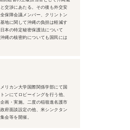
側と交渉にあたる。その後も外交安
安全保障会議メンバー、クリントン
軍基地に関して沖縄の負担は軽減す
た日本の特定秘密保護法について
、沖縄の核密約についても国民には
アメリカン大学国際関係学部にて国
ントンにてロビーイングを行う他、
を企画・実施。二度の稲嶺進名護市
米政府面談設定の他、米シンクタン
内集会等を開催。