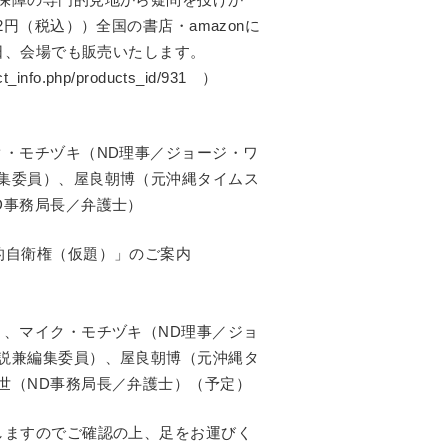
円（税込））全国の書店・amazonに
講演会当日、会場でも販売いたします。
t_info.php/products_id/931 ）
ク・モチヅキ（ND理事／ジョージ・ワ
集委員）、屋良朝博（元沖縄タイムス
D事務局長／弁護士）
的自衛権（仮題）」のご案内
）、マイク・モチヅキ（ND理事／ジョ
説兼編集委員）、屋良朝博（元沖縄タ
世（ND事務局長／弁護士）（予定）
しますのでご確認の上、足をお運びく