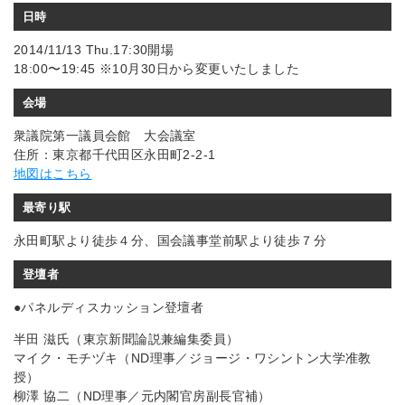
日時
2014/11/13 Thu.17:30開場
18:00〜19:45 ※10月30日から変更いたしました
会場
衆議院第一議員会館 大会議室
住所：東京都千代田区永田町2-2-1
地図はこちら
最寄り駅
永田町駅より徒歩４分、国会議事堂前駅より徒歩７分
登壇者
●パネルディスカッション登壇者
半田 滋氏（東京新聞論説兼編集委員）
マイク・モチヅキ（ND理事／ジョージ・ワシントン大学准教
授）
柳澤 協二（ND理事／元内閣官房副長官補）