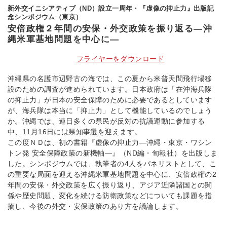
新外交イニシアティブ（ND）設立一周年・『虚像の抑止力』出版記
念シンポジウム（東京）
安倍政権２年間の安保・外交政策を振り返る―沖
縄米軍基地問題を中心に―
フライヤーをダウンロード
沖縄県の名護市辺野古の海では、この夏から米普天間飛行場移
設のための調査が進められています。日本政府は「在沖海兵隊
の抑止力」が日本の安全保障のために必要であるとしています
が、海兵隊は本当に「抑止力」として機能しているのでしょう
か。沖縄では、連日多くの県民が反対の抗議運動に参加する
中、11月16日には県知事選を迎えます。
この度ＮＤは、初の書籍『虚像の抑止力―沖縄・東京・ワシン
トン発 安全保障政策の新機軸―』（ND編・旬報社）を出版しま
した。シンポジウムでは、執筆者の4人をパネリストとして、こ
の重要な局面を迎える沖縄米軍基地問題を中心に、安倍政権の2
年間の安保・外交政策を広く振り返り、アジア近隣諸国との関
係や歴史問題、変化を続ける防衛政策などについても課題を指
摘し、今後の外交・安保政策のあり方を議論します。