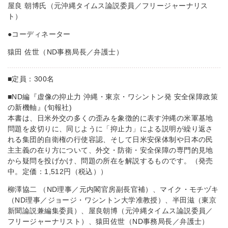
屋良 朝博氏（元沖縄タイムス論説委員／フリージャーナリス
ト）
●コーディネーター
猿田 佐世（ND事務局長／弁護士）
■定員：300名
■ND編『虚像の抑止力 沖縄・東京・ワシントン発 安全保障政策
の新機軸』(旬報社)
本書は、日米外交の多くの歪みを象徴的に表す沖縄の米軍基地
問題を皮切りに、同じように「抑止力」による説明が繰り返さ
れる集団的自衛権の行使容認、そして日米安保体制や日本の民
主主義の在り方について、外交・防衛・安全保障の専門的見地
から疑問を投げかけ、問題の所在を解説するものです。（発売
中。定価：1,512円（税込））
柳澤協二 （ND理事／元内閣官房副長官補）、マイク・モチヅキ
（ND理事／ジョージ・ワシントン大学准教授）、半田滋（東京
新聞論説兼編集委員）、屋良朝博（元沖縄タイムス論説委員／
フリージャーナリスト）、猿田佐世（ND事務局長／弁護士）