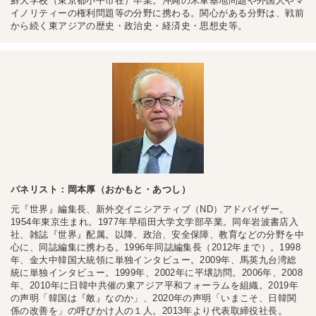
鮮大学校（東京都小平市在）卒業。沖縄の米軍基地問題や外国人やマ
イノリティーの権利問題等の分野に携わる。関心がある分野は、戦前
から続く東アジアの歴史・政治史・経済史・思想史等。
パネリスト：岡本厚（おかもと・あつし）
元『世界』編集長、新外交イニシアティブ（ND）アドバイザー。
1954年東京生まれ。1977年早稲田大学文学部卒業。同年岩波書店入
社、雑誌『世界』配属。以降、政治、安全保障、教育などの分野を中
心に、同誌編集に携わる。1996年同誌編集長（2012年まで）。1998
年、金大中韓国大統領に単独インタビュー。2009年、馬英九台湾総
統に単独インタビュー。1999年、2002年に平壌訪問。2006年、2008
年、2010年に日韓中共催の東アジア平和フォーラムを組織。2019年
の声明「韓国は『敵』なのか」、2020年の声明「いまこそ、日韓関
係の改善を」の呼びかけ人の１人。2013年より代表取締役社長。