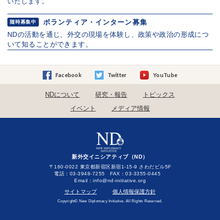
いたします。
ボランティア・インターン募集
随時募集中
NDの活動を通じ、外交の現場を体験し、政策や政治の形成につ
いて知ることができます。
Facebook
Twitter
YouTube
NDについて
研究・報告
トピックス
イベント
メディア情報
新外交イニシアティブ（ND）
〒160-0022 東京都新宿区新宿1-15-9 さわだビル5F
電話：03-3948-7255 FAX：03-3355-0445
Email：
サイトマップ
個人情報保護方針
Copyright© New Diplomacy Initiative. All Rights Reserved.