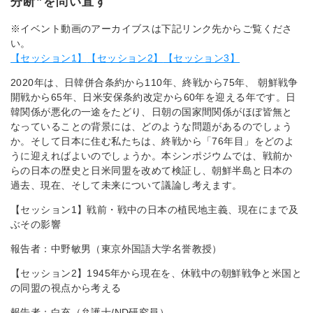
分断”を問い直す
※イベント動画のアーカイブスは下記リンク先からご覧くださ
い。
【セッション1】
【セッション2】
【セッション3】
2020年は、日韓併合条約から110年、終戦から75年、 朝鮮戦争
開戦から65年、日米安保条約改定から60年を迎える年です。日
韓関係が悪化の一途をたどり、日朝の国家間関係がほぼ皆無と
なっていることの背景には、どのような問題があるのでしょう
か。そして日本に住む私たちは、終戦から「76年目」をどのよ
うに迎えればよいのでしょうか。本シンポジウムでは、戦前か
らの日本の歴史と日米同盟を改めて検証し、朝鮮半島と日本の
過去、現在、そして未来について議論し考えます。
【セッション1】戦前・戦中の日本の植民地主義、現在にまで及
ぶその影響
報告者：中野敏男（東京外国語大学名誉教授）
【セッション2】1945年から現在を、休戦中の朝鮮戦争と米国と
の同盟の視点から考える
報告者：白充（弁護士/ND研究員）