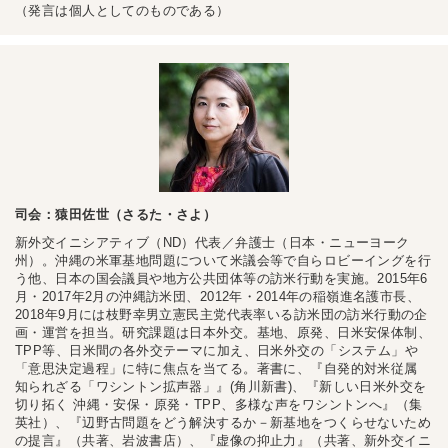
（発言は個人としてのものである）
司会：猿田佐世（さるた・さよ）
新外交イニシアティブ（ND）代表／弁護士（日本・ニューヨーク
州）。沖縄の米軍基地問題について米議会等で自らロビーイングを行
う他、日本の国会議員や地方公共団体等の訪米行動を実施。2015年6
月・2017年2月の沖縄訪米団、2012年・2014年の稲嶺進名護市長、
2018年9月には枝野幸男立憲民主党代表率いる訪米団の訪米行動の企
画・運営を担当。研究課題は日本外交。基地、原発、日米安保体制、
TPP等、日米間の各外交テーマに加え、日米外交の「システム」や
「意思決定過程」に特に焦点を当てる。著書に、『自発的対米従属
知られざる「ワシントン拡声器」』(角川新書)、『新しい日米外交を
切り拓く 沖縄・安保・原発・TPP、多様な声をワシントンへ』（集
英社）、『辺野古問題をどう解決するか－新基地をつくらせないため
の提言』（共著、岩波書店）、『虚像の抑止力』（共著、新外交イニ