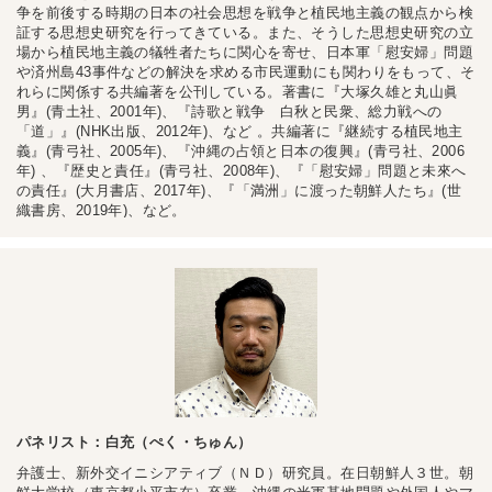
争を前後する時期の日本の社会思想を戦争と植民地主義の観点から検
証する思想史研究を行ってきている。また、そうした思想史研究の立
場から植民地主義の犠牲者たちに関心を寄せ、日本軍「慰安婦」問題
や済州島43事件などの解決を求める市民運動にも関わりをもって、そ
れらに関係する共編著を公刊している。著書に『大塚久雄と丸山眞
男』(青土社、2001年)、『詩歌と戦争 白秋と民衆、総力戦への
「道」』(NHK出版、2012年)、など 。共編著に『継続する植民地主
義』(青弓社、2005年)、『沖縄の占領と日本の復興』(青弓社、2006
年) 、『歴史と責任』(青弓社、2008年)、『「慰安婦」問題と未來へ
の責任』(大月書店、2017年)、『「満洲」に渡った朝鮮人たち』(世
織書房、2019年)、など。
パネリスト：白充（ぺく・ちゅん）
弁護士、新外交イニシアティブ（ＮＤ）研究員。在日朝鮮人３世。朝