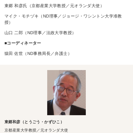
東郷 和彦氏（京都産業大学教授／元オランダ大使）
マイク・モチヅキ（ND理事／ジョージ・ワシントン大学准教
授）
山口 二郎（ND理事／法政大学教授）
■コーディネーター
猿田 佐世（ND事務局長／弁護士）
東郷和彦（とうごう・かずひこ）
京都産業大学教授／元オランダ大使