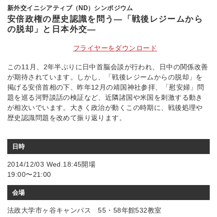
新外交イニシアティブ（ND）シンポジウム
安倍政権の歴史認識を問う―「戦後レジームから
の脱却」と日本外交―
フライヤーをダウンロード
この11月、2年半ぶりに日中首脳会談が行われ、日中の関係改善
が期待されています。しかし、「戦後レジームからの脱却」を
掲げる安倍首相の下、昨年12月の靖国神社参拝、「慰安婦」問
題を巡る河野談話の検証など、近隣諸国や米国を刺激する動き
が相次いでいます。大きく政治が動くこの時期に、戦後処理や
歴史認識問題を改めて振り返ります。
日時
2014/12/03 Wed.18:45開場
19:00〜21:00
会場
法政大学市ヶ谷キャンパス 55・58年館532教室