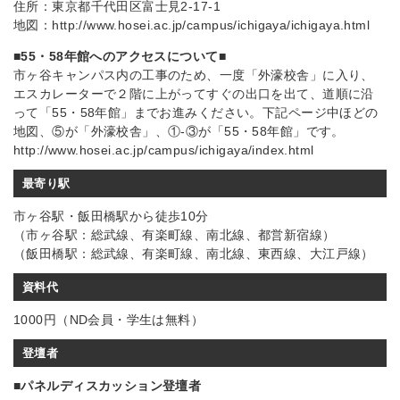
住所：東京都千代田区富士見2-17-1
地図：http://www.hosei.ac.jp/campus/ichigaya/ichigaya.html
■55・58年館へのアクセスについて■
市ヶ谷キャンパス内の工事のため、一度「外濠校舎」に入り、
エスカレーターで２階に上がってすぐの出口を出て、道順に沿
って「55・58年館」までお進みください。下記ページ中ほどの
地図、⑤が「外濠校舎」、①-③が「55・58年館」です。
http://www.hosei.ac.jp/campus/ichigaya/index.html
最寄り駅
市ヶ谷駅・飯田橋駅から徒歩10分
（市ヶ谷駅：総武線、有楽町線、南北線、都営新宿線）
（飯田橋駅：総武線、有楽町線、南北線、東西線、大江戸線）
資料代
1000円（ND会員・学生は無料）
登壇者
■パネルディスカッション登壇者