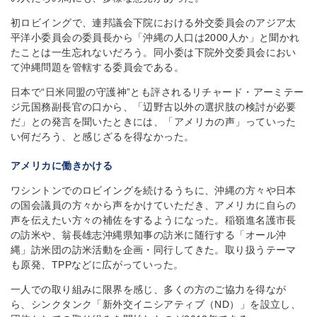
初ロビイングで、連邦議会下院における外交委員会のアジア太
平洋小委員会の委員長から「沖縄の人口は2000人か」と聞かれ
たことは一生忘れないだろう。同小委は下院外交委員会におい
て沖縄問題を管轄する委員会である。
日本で“日米同盟の守護神”とも評されるリチャード・アーミテー
ジ元国務副長官の口から、「辺野古以外の選択肢の検討が必要
だ」との発言を聞いたときには、「アメリカの声」っていった
い何だろう、と感じざるを得なかった。
アメリカに働きかける
ワシントンでのロビイングを続けるうちに、沖縄の方々や日本
の国会議員の方々から声をかけていただき、アメリカに自らの
声を伝えたい方々の補佐をするようになった。稲嶺進名護市長
の訪米や、翁長雄志沖縄県知事の訪米に随行する「オール沖
縄」訪米団の訪米活動を企画・同行してきた。取り扱うテーマ
も原発、TPPなどに広がっていった。
一人での取り組みに限界を感じ、多くの方のご協力を得なが
ら、シンクタンク「新外交イニシアティブ（ND）」を設立し、