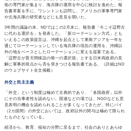
衛の専門家が集まり、海兵隊の運用を中心に検討を進めた。報
告書草案を手に、ワシントンも訪問し、アメリカの軍事専門家
や元海兵隊の研究者などにも意見を聞いた。
3年間の議論の末、NDではこの2月末に、報告書「今こそ辺野古
に代わる選択を」を発表した。「新ローテーション方式」とも
いえるこの政策提言は、沖縄を起点として東南アジアを一年を
通じてローテーションしている海兵隊の現在の運用を、沖縄以
外の地をベースとしたローテーションに変える提案である。
「辺野古が普天間移設の唯一の選択肢」とする日米両政府の見
解に軍事的視点から否を突きつける報告書である。（詳細はND
のウェブサイト全文掲載）
外交と民主主義
「外交」という制度は極めて古典的であり、「各国政府」以外
にその当事者性を認めない。国連などの場では、NGOなども意
見表明の機会を認められることが多くなってきたが、特にバイ
（2カ国間）の外交においては、政府以外の関与は極めて限られ
たものとなっている。
経済から、教育、福祉の分野に至るまで、社会のありとあらゆ