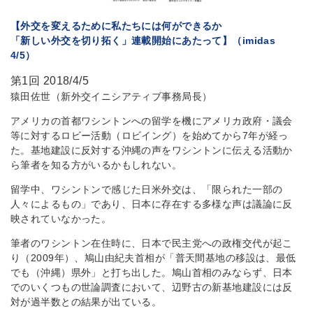
【外交を変えるために私たちには何ができるか
「新しい外交を切り拓く」連載開始にあたって】（imidas
4/5）
第1回 2018/4/5
猿田佐世（新外交イニシアティブ事務局長）
アメリカの首都ワシントンへの留学を機にアメリカ政府・議会
等に対するロビー活動（ロビイング）を始めてから7年が経っ
た。基地建設に反対する沖縄の声をワシントンに伝える活動か
ら筆者を知る方がいるかもしれない。
留学中、ワシントンで感じた日米外交は、「限られた一部の
人々によるもの」であり、日本に存在する多様な声は議論に反
映されていなかった。
筆者のワシントン在住時に、日本で民主党への政権交代が起こ
り（2009年）、鳩山由紀夫首相が「普天間基地の移設は、最低
でも（沖縄）県外」と打ち出した。鳩山首相のみならず、日本
でのいくつもの世論調査において、辺野古の新基地建設には反
対が過半数との結果が出ている。