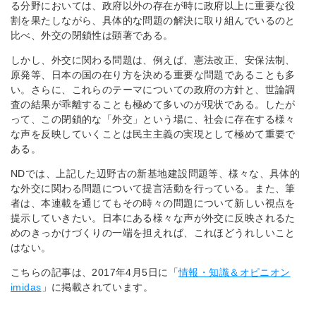
る分野においては、政府以外の存在が時に政府以上に重要な役
割を果たしながら、具体的な問題の解決に取り組んでいるのと
比べ、外交の閉鎖性は顕著である。
しかし、外交に関わる問題は、例えば、憲法改正、安保法制、
原発等、日本の国の在り方を決める重要な問題であることも多
い。さらに、これらのテーマについての政府の方針と、世論調
査の結果が乖離することも極めて多いのが現状である。したが
って、この閉鎖的な「外交」という場に、社会に存在する様々
な声を反映していくことは民主主義の実現として極めて重要で
ある。
NDでは、上記した辺野古の新基地建設問題等、様々な、具体的
な外交に関わる問題について提言活動を行っている。また、筆
者は、本連載を通じてもその時々の問題について新しい視点を
提示していきたい。日本にある様々な声が外交に反映されるた
めのきっかけづくりの一端を担えれば、これほどうれしいこと
はない。
こちらの記事は、2017年4月5日に「
情報・知識＆オピニオン
imidas
」に掲載されています。