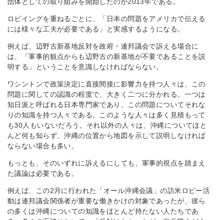
団体としての取り組みを開始したのが2013年である。
ロビイングを重ねるごとに、「日本の問題をアメリカで伝える
には様々な工夫が必要である」と実感するようになる。
例えば、辺野古新基地反対を政府・連邦議会で訴える場合に
は、「軍事的観点からも辺野古の新基地が不要であることを説
明する」ということを意識しなければならない。
ワシントンで政策決定に直接間接に影響力を持つ人々は、この
問題に関しての認識の程度で、大きく二つに分かれる。一つは
知日派と呼ばれる日本専門家であり、この問題についてそれな
りの知識を持つ人々である。このような人々は多く見積もって
も30人もいないだろう。それ以外の人々は、沖縄についてほと
んど何も知らず、沖縄の位置から地図を示して説明しなければ
ならない場合も多い。
もっとも、そのいずれに訴えるにしても、軍事的視点を踏まえ
た議論は必要である。
例えば、この2月に行われた「オール沖縄会議」の訪米ロビー活
動は連邦議会関係者が重要な働きかけの対象であったが、彼ら
の多くは沖縄についての知識をほとんど持たない人たちであ