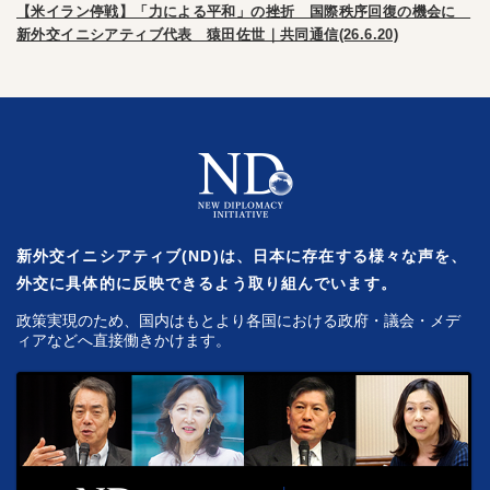
【米イラン停戦】「力による平和」の挫折 国際秩序回復の機会に
新外交イニシアティブ代表 猿田佐世｜共同通信(26.6.20)
新外交イニシアティブ(ND)は、日本に存在する様々な声を、
外交に具体的に反映できるよう取り組んでいます。
政策実現のため、国内はもとより各国における政府・議会・メデ
ィアなどへ直接働きかけます。