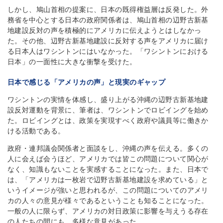
しかし、鳩山首相の提案に、日本の既得権益層は反発した。外
務省を中心とする日本の政府関係者は、鳩山首相の辺野古新基
地建設反対の声を積極的にアメリカに伝えようとはしなかっ
た。その他、辺野古新基地建設に反対する声をアメリカに届け
る日本人はワシントンにはいなかった。「ワシントンにおける
日本」の一面性に大きな衝撃を受けた。
日本で感じる「アメリカの声」と現実のギャップ
ワシントンの実情を体感し、盛り上がる沖縄の辺野古新基地建
設反対運動を背景に、筆者は、ワシントンでロビイングを始め
た。ロビイングとは、政策を実現すべく政府や議員等に働きか
ける活動である。
政府・連邦議会関係者と面談をし、沖縄の声を伝える。多くの
人に会えば会うほど、アメリカでは皆この問題について関心が
なく、知識もないことを実感することになった。また、日本で
は、「アメリカは一枚岩で辺野古新基地建設を求めている」と
いうイメージが強いと思われるが、この問題についてのアメリ
カの人々の意見が様々であるということも知ることになった。
一般の人に限らず、アメリカの対日政策に影響を与えうる存在
の人たちの間にも、多様な意見があった。