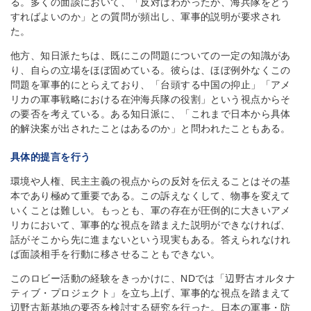
る。多くの面談において、「反対はわかったが、海兵隊をどう
すればよいのか」との質問が頻出し、軍事的説明が要求され
た。
他方、知日派たちは、既にこの問題についての一定の知識があ
り、自らの立場をほぼ固めている。彼らは、ほぼ例外なくこの
問題を軍事的にとらえており、「台頭する中国の抑止」「アメ
リカの軍事戦略における在沖海兵隊の役割」という視点からそ
の要否を考えている。ある知日派に、「これまで日本から具体
的解決案が出されたことはあるのか」と問われたこともある。
具体的提言を行う
環境や人権、民主主義の視点からの反対を伝えることはその基
本であり極めて重要である。この訴えなくして、物事を変えて
いくことは難しい。もっとも、軍の存在が圧倒的に大きいアメ
リカにおいて、軍事的な視点を踏まえた説明ができなければ、
話がそこから先に進まないという現実もある。答えられなけれ
ば面談相手を行動に移させることもできない。
このロビー活動の経験をきっかけに、NDでは「辺野古オルタナ
ティブ・プロジェクト」を立ち上げ、軍事的な視点を踏まえて
辺野古新基地の要否を検討する研究を行った。日本の軍事・防