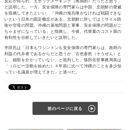
反応が得られ、エポックメーキング（画期的）だったと思う」
と説明した。一方、安全保障の専門家らは中国、北朝鮮の脅威
を指摘してきたといい、「沖縄の海兵隊がなければ戦闘できな
いという日米の固定概念がある。北朝鮮に対してはミサイル防
衛や空母の問題。沖縄の基地問題と軍事、安全保障の問題がご
ちゃまぜになっている」と指摘し、今後、代替案のコスト面の
有利性を分析していきたいと説明した。
半田氏は「日本もワシントンも安全保障の専門家らは、政府の
利益の代弁者であるからだと思うが、古色蒼然（そうぜん）と
し、細部を分かっていない」と批判した。猿田佐世事務局長は
「（ロビー活動を始めた）４年前に比べて沖縄のことを多少知
っている議員が増えてきた」と述べた。
前のページに戻る