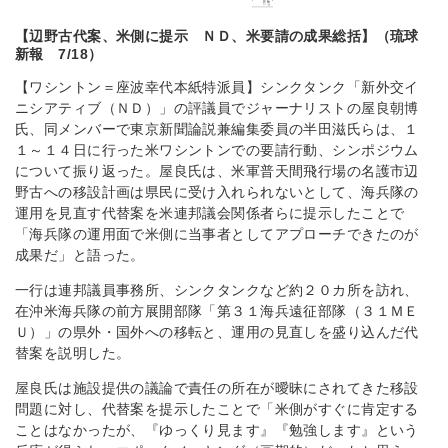
【辺野古代案、米側に提示 ＮＤ、米要請の成果総括】（琉球
新報 7/18）
【ワシントン＝座波幸代本紙特派員】シンクタンク「新外交イ
ニシアティブ（ＮＤ）」の評議員でジャーナリストの屋良朝博
氏、同メンバーで東京新聞論説兼編集委員の半田滋氏らは、１
１～１４日に行った米ワシントンでの要請行動、シンポジウム
について振り返った。屋良氏は、米軍普天間飛行場の名護市辺
野古への移設計画は県民に受け入れられないとして、海兵隊の
運用を見直す代替案を米連邦議会関係者らに提示したことで
「海兵隊の運用面で米側に当事者としてアプローチできたのが
成果だ」と語った。
一行は連邦議員事務所、シンクタンクなど約２０カ所を訪れ、
在沖米海兵隊の前方展開部隊「第３１海兵遠征部隊（３１ＭＥ
Ｕ）」の県外・国外への移転と、運用の見直しを盛り込んだ代
替案を説明した。
屋良氏は施設提供の議論で責任の所在が曖昧にされてきた移設
問題に対し、代替案を提示したことで「米側がすぐに肯定する
ことはなかったが、『ゆっくり見ます』『勉強します』という