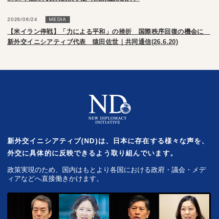
2026/06/24
MEDIA
【米イラン停戦】「力による平和」の挫折 国際秩序回復の機会に
新外交イニシアティブ代表 猿田佐世｜共同通信(26.6.20)
新外交イニシアティブ(ND)は、日本に存在する様々な声を、
外交に具体的に反映できるよう取り組んでいます。
政策実現のため、国内はもとより各国における政府・議会・メデ
ィアなどへ直接働きかけます。