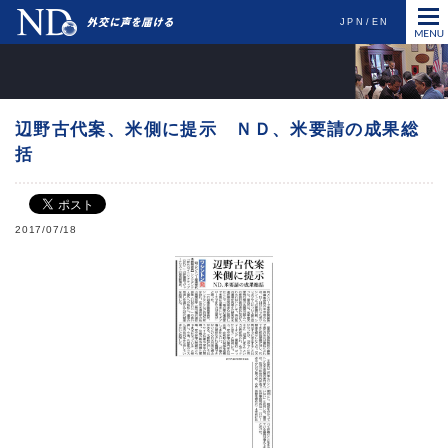
JPN
EN
辺野古代案、米側に提示 ＮＤ、米要請の成果総
括
2017/07/18