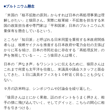
■プルトニウム懸念
「米国の『核不拡散の原則』からすれば日本の再処理事業は理
解しがたい」と猿田さん。実際に核軍縮・不拡散を担当する米
国の政策担当者や専門家は「平和国家」日本のプルトニウム大
量保有を懸念しているという。
ところが「知日派」と呼ばれる日米同盟を重視する米政府関係
者らは、核燃サイクルを推進する日本政府や電力会社の主張ば
かりに耳を傾け、日本の市民社会に存在する「再処理反対」の
声を無視している－－。こう猿田さんは嘆く。
日本の「声なき声」をワシントンに伝えるために、猿田さんは
これまで何度も太平洋を往復し、米議員や議会スタッフと面会
してきた。１日に議員オフィスを１０軒近く回ることも少なく
ない。
９月の訪米時は、シンポジウムや討論会を繰り返した。
「猿田さんはとにかく果敢。話のポイントをうまく押さえ、相
手の懐に飛び込んでいく。そしてグイッと、こちらの関心に相
手を引きつける」