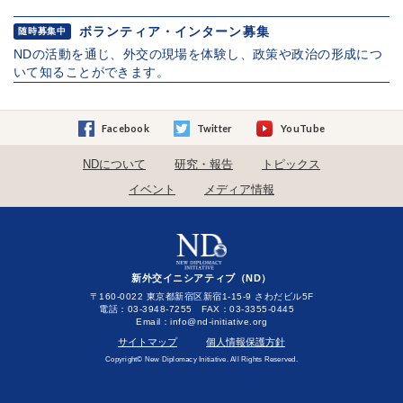
ボランティア・インターン募集
随時募集中
NDの活動を通じ、外交の現場を体験し、政策や政治の形成につ
いて知ることができます。
Facebook
Twitter
YouTube
NDについて
研究・報告
トピックス
イベント
メディア情報
新外交イニシアティブ（ND）
〒160-0022 東京都新宿区新宿1-15-9 さわだビル5F
電話：03-3948-7255 FAX：03-3355-0445
Email：
サイトマップ
個人情報保護方針
Copyright© New Diplomacy Initiative. All Rights Reserved.