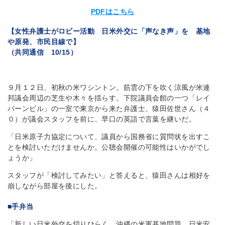
PDFはこちら
【女性弁護士がロビー活動 日米外交に「声なき声」を 基地
や原発、市民目線で】
（共同通信 10/15）
９月１２日、初秋の米ワシントン。筋雲の下を吹く涼風が米連
邦議会周辺の芝生や木々を揺らす。下院議員会館の一つ「レイ
バーンビル」の一室で東京から来た弁護士、猿田佐世さん（４
０）が議会スタッフを前に、早口の英語で言葉を継いだ。
「日米原子力協定について、議員から国務省に質問状を出すこ
とを検討いただけませんか。公聴会開催の可能性はいかがでし
ょうか」
スタッフが「検討してみたい」と答えると、猿田さんは相好を
崩しながら部屋を後にした。
■手弁当
「新しい日米外交を切りひらく。沖縄の米軍基地問題、日米安