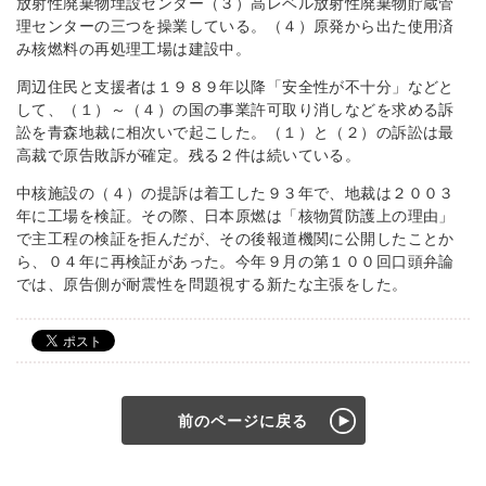
放射性廃棄物埋設センター（３）高レベル放射性廃棄物貯蔵管
理センターの三つを操業している。（４）原発から出た使用済
み核燃料の再処理工場は建設中。
周辺住民と支援者は１９８９年以降「安全性が不十分」などと
して、（１）～（４）の国の事業許可取り消しなどを求める訴
訟を青森地裁に相次いで起こした。（１）と（２）の訴訟は最
高裁で原告敗訴が確定。残る２件は続いている。
中核施設の（４）の提訴は着工した９３年で、地裁は２００３
年に工場を検証。その際、日本原燃は「核物質防護上の理由」
で主工程の検証を拒んだが、その後報道機関に公開したことか
ら、０４年に再検証があった。今年９月の第１００回口頭弁論
では、原告側が耐震性を問題視する新たな主張をした。
前のページに戻る