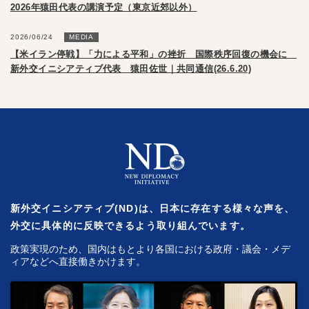
2026年猿田代表の講演予定（東京近郊以外）
2026/06/24
MEDIA
【米イラン停戦】「力による平和」の挫折 国際秩序回復の機会に
新外交イニシアティブ代表 猿田佐世｜共同通信(26.6.20)
新外交イニシアティブ(ND)は、日本に存在する様々な声を、
外交に具体的に反映できるよう取り組んでいます。
政策実現のため、国内はもとより各国における政府・議会・メデ
ィアなどへ直接働きかけます。