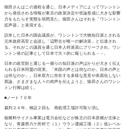
猿田さんはこの過程を通じ、日本メディアによってワシントン
から発信される情報が東京の政策決定や世論形成に大きな影響
力をもたらす実態を垣間見た。猿田さんはそれを「ワシントン
拡声器」と表現する。
訪米した日本の国会議員が、ワシントンで大物知日派とされる
元米政府高官と会談し「辺野古が唯一の解決策」と伝達され
る。それがこの議員を通じ日本人特派員にブリーフされ、ワシ
ントン発の記事として日本で大々的に報じられる－－。
日本の政官財と通じる一握りの知日派の声ばかりが大きく伝え
られる日米同盟の現実。「米国の声とは何なのか。日本の声と
は何なのか」。日米双方に存在する多様な意見や表面化しない
異論、さまざまな人々の肉声を伝えようと、猿田さんのワシン
トン行脚は続く。
■ノート７０年
裁判２４年、検証２回も 再処理工場許可取り消し
核燃料サイクル事業は電力会社などが株主の日本原燃が主体と
なり、青森県六ケ所村で（１）ウラン濃縮工場（２）低レベル