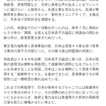
保政策、原発問題など、日本に多様な声があることをワシント
ンに届けたい」と猿田さん。弁護士業を営みながら、自身が事
務局長を務めるシンクタンク「新外交イニシアティブ」を拠点
に、手弁当で市民外交を展開する。
この日、米議会でロビー活動を行ったのは、来年７月に発効か
ら３０年の「満期」を迎える日米原子力協定に米議会の関心を
振り向け、政策変更を促すためだった。
東京電力福島第１原発事故の前、日本は原発５４基を持つ世界
３番目の原子力大国だった。その後ろ盾は同盟国の米国だ。
米政府は１９８８年以降、日米原子力協定に基づき、日本が原
発の使用済み燃料を再処理して核爆弾の原料となるプルトニウ
ムを生成することを容認。日本はこれを燃料にして原発で再利
用する「核燃料サイクル」を進めてきたが、原発事故でその実
現性には一層暗雲が垂れ込めている。
これまでの再処理で、日本が保有するプルトニウムは核爆弾６
０００発分の約４７トン。その消費のめどが十分に立っていな
いにもかかわらず、政府と電力会社は青森県六ケ所村の再処理
工場を新たに稼働させたい考えだ。