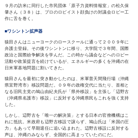
９月の訪米に同行した市民団体「原子力資料情報室」の松久保
肇さん（３８）は、プロのロビイスト顔負けの対議会ロビー工
作に舌を巻く。
■ワシントン拡声器
猿田さんはニューヨークのロースクールに通って２００９年に
弁護士登録。その後ワシントンに移り、大学院で３年間、国際
政治と国際紛争解決を学んだ。この時から議会などへのロビー
活動や政策提言を続けているが、エネルギーの多くを沖縄の在
日米軍基地問題に割いてきた。
猿田さんを最初に突き動かしたのは、米軍普天間飛行場（沖縄
県宜野湾市）移設問題だ。０９年の政権交代に当たり、首相と
なる旧民主党の鳩山由紀夫氏が「県外移設」を主張し「辺野古
（沖縄県名護市）移設」に反対する沖縄県民もこれを強く支持
した。
しかし、辺野古を「唯一の解決策」とする日本の官僚機構はこ
れに抵抗。米政府も辺野古移設で譲らず、鳩山氏は「米国の圧
力」もあって早期退任に追い込まれた。辺野古移設に反対する
声は、沖縄のみならず、全国的に高まっていたのにだ。