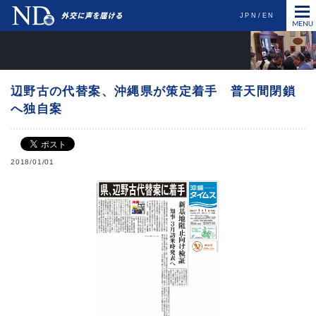
JPN
EN
辺野古の代替案、沖縄県が策定着手 普天間閉鎖
へ独自案
2018/01/01