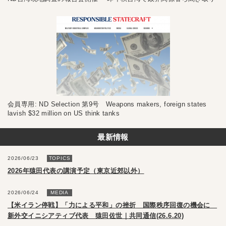
会員専用: ND Selection 第9号 Weapons makers, foreign states
lavish $32 million on US think tanks
最新情報
2026/06/23
TOPICS
2026年猿田代表の講演予定（東京近郊以外）
2026/06/24
MEDIA
【米イラン停戦】「力による平和」の挫折 国際秩序回復の機会に
新外交イニシアティブ代表 猿田佐世｜共同通信(26.6.20)