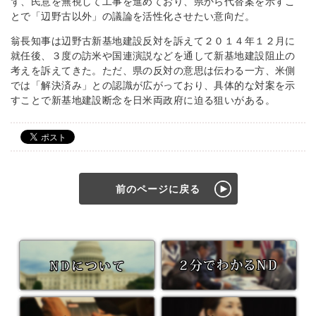
ず、民意を無視して工事を進めており、県から代替案を示すこ
とで「辺野古以外」の議論を活性化させたい意向だ。
翁長知事は辺野古新基地建設反対を訴えて２０１４年１２月に
就任後、３度の訪米や国連演説などを通して新基地建設阻止の
考えを訴えてきた。ただ、県の反対の意思は伝わる一方、米側
では「解決済み」との認識が広がっており、具体的な対案を示
すことで新基地建設断念を日米両政府に迫る狙いがある。
前のページに戻る