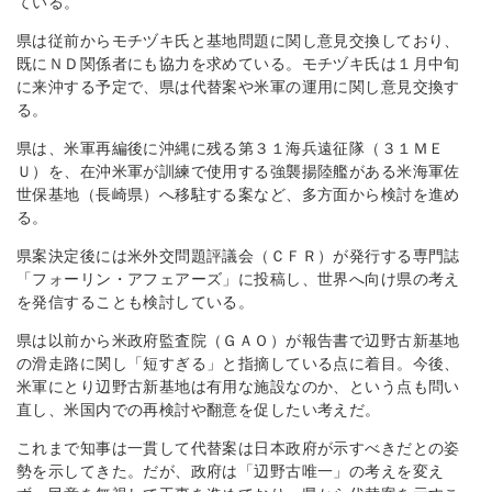
ている。
県は従前からモチヅキ氏と基地問題に関し意見交換しており、
既にＮＤ関係者にも協力を求めている。モチヅキ氏は１月中旬
に来沖する予定で、県は代替案や米軍の運用に関し意見交換す
る。
県は、米軍再編後に沖縄に残る第３１海兵遠征隊（３１ＭＥ
Ｕ）を、在沖米軍が訓練で使用する強襲揚陸艦がある米海軍佐
世保基地（長崎県）へ移駐する案など、多方面から検討を進め
る。
県案決定後には米外交問題評議会（ＣＦＲ）が発行する専門誌
「フォーリン・アフェアーズ」に投稿し、世界へ向け県の考え
を発信することも検討している。
県は以前から米政府監査院（ＧＡＯ）が報告書で辺野古新基地
の滑走路に関し「短すぎる」と指摘している点に着目。今後、
米軍にとり辺野古新基地は有用な施設なのか、という点も問い
直し、米国内での再検討や翻意を促したい考えだ。
これまで知事は一貫して代替案は日本政府が示すべきだとの姿
勢を示してきた。だが、政府は「辺野古唯一」の考えを変え