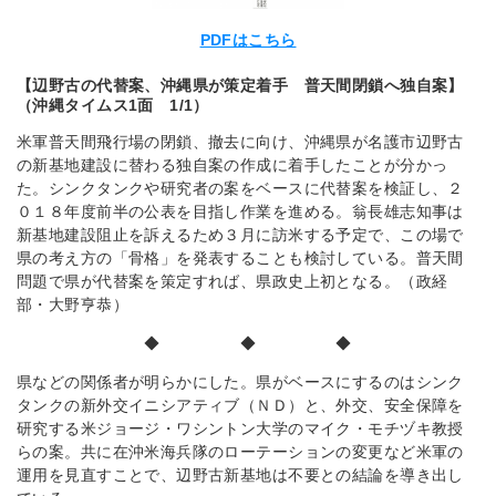
PDFはこちら
【辺野古の代替案、沖縄県が策定着手 普天間閉鎖へ独自案】
（沖縄タイムス1面 1/1）
米軍普天間飛行場の閉鎖、撤去に向け、沖縄県が名護市辺野古
の新基地建設に替わる独自案の作成に着手したことが分かっ
た。シンクタンクや研究者の案をベースに代替案を検証し、２
０１８年度前半の公表を目指し作業を進める。翁長雄志知事は
新基地建設阻止を訴えるため３月に訪米する予定で、この場で
県の考え方の「骨格」を発表することも検討している。普天間
問題で県が代替案を策定すれば、県政史上初となる。（政経
部・大野亨恭）
◆ ◆ ◆
県などの関係者が明らかにした。県がベースにするのはシンク
タンクの新外交イニシアティブ（ＮＤ）と、外交、安全保障を
研究する米ジョージ・ワシントン大学のマイク・モチヅキ教授
らの案。共に在沖米海兵隊のローテーションの変更など米軍の
運用を見直すことで、辺野古新基地は不要との結論を導き出し