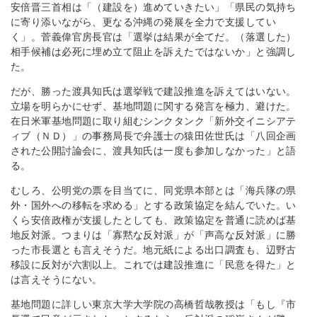
安倍晋三首相は「（建設を）進めていきたい」「県民の気持ち
に寄り添いながら、更なる沖縄の発展を全力で支援してい
く」。菅義偉官房長官は「選挙は結果が全てだ。（落選した）
相手候補は必死に埋め立て阻止を訴えたではないか」と強調し
た。
だが、勝った渡具知氏は選挙戦で建設推進を訴えてはいない。
立場を明らかにせず、基地問題に関する発言を極力、避けた。
在日米軍基地問題に取り組むシンクタンク「新外交イニシアテ
ィブ（ＮＤ）」の事務局長で弁護士の猿田佐世氏は「八回企画
された公開討論会に、渡具知氏は一度も参加しなかった」と語
る。
むしろ、公明党の票を目当てに、同党県本部とは「海兵隊の県
外・国外への移転を求める」とする政策協定を結んでいた。い
くら安倍政権が支援したとしても、政策協定を普通に読めば基
地反対派。つまりは「寡黙な反対派」が「声高な反対派」に勝
った市長選とも言えそうだ。地元紙による出口調査も、辺野古
移設に反対が六割以上。これでは建設推進に「民意を得た」と
は言えそうにない。
基地問題に詳しい東京大学大学院の高橋哲哉教授は「もし『市