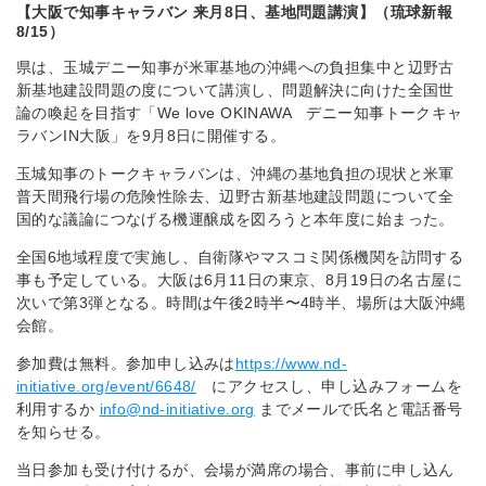
【大阪で知事キャラバン 来月8日、基地問題講演】（琉球新報
8/15）
県は、玉城デニー知事が米軍基地の沖縄への負担集中と辺野古
新基地建設問題の度について講演し、問題解決に向けた全国世
論の喚起を目指す「We love OKINAWA デニー知事トークキャ
ラバンIN大阪」を9月8日に開催する。
玉城知事のトークキャラバンは、沖縄の基地負担の現状と米軍
普天間飛行場の危険性除去、辺野古新基地建設問題について全
国的な議論につなげる機運醸成を図ろうと本年度に始まった。
全国6地域程度で実施し、自衛隊やマスコミ関係機関を訪問する
事も予定している。大阪は6月11日の東京、8月19日の名古屋に
次いで第3弾となる。時間は午後2時半〜4時半、場所は大阪沖縄
会館。
参加費は無料。参加申し込みは
https://www.nd-
initiative.org/event/6648/
にアクセスし、申し込みフォームを
利用するか
info@nd-initiative.org
までメールで氏名と電話番号
を知らせる。
当日参加も受け付けるが、会場が満席の場合、事前に申し込ん