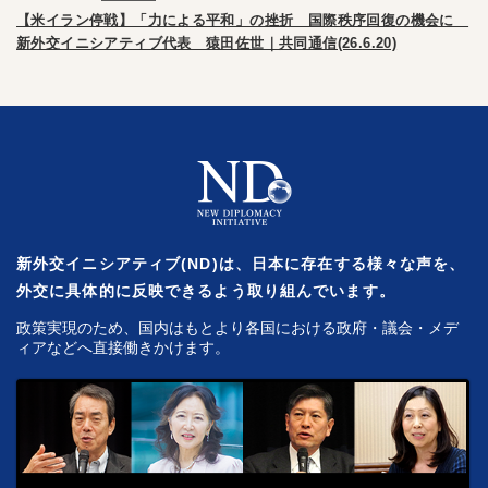
【米イラン停戦】「力による平和」の挫折 国際秩序回復の機会に
新外交イニシアティブ代表 猿田佐世｜共同通信(26.6.20)
新外交イニシアティブ(ND)は、日本に存在する様々な声を、
外交に具体的に反映できるよう取り組んでいます。
政策実現のため、国内はもとより各国における政府・議会・メデ
ィアなどへ直接働きかけます。